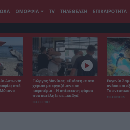
ΟΔΑ
ΟΜΟΡΦΙΑ
TV
ΤΗΛΕΘΕΑΣΗ
ΕΠΙΚΑΙΡΟΤΗΤΑ
ρία Αντωνά:
Γιώργος Μανίκας: «Πιάστηκε στα
Ευγενία Σαμ
ραφίες από
χέρια» με εργαζόμενο σε
ανάσα και ε
η Μύκονο
καφετέρια – Η απίστευτη φάρσα
Το εντυπωσ
που κατέληξε σε…καβγά!
CELEBRITIES
CELEBRITIES