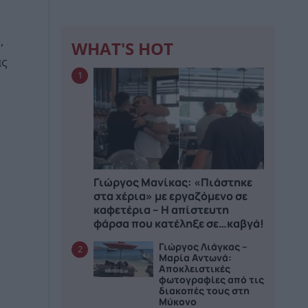
,
WHAT'S HOT
ας
1
Γιώργος Μανίκας: «Πιάστηκε
στα χέρια» με εργαζόμενο σε
καφετέρια – Η απίστευτη
φάρσα που κατέληξε σε…καβγά!
Γιώργος Λιάγκας –
2
Μαρία Αντωνά:
Αποκλειστικές
φωτογραφίες από τις
διακοπές τους στη
Μύκονο