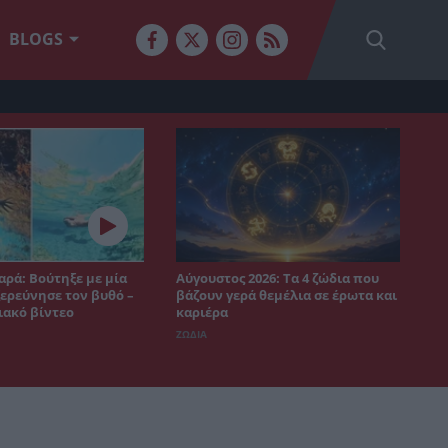
BLOGS
αρά: Βούτηξε με μία
Αύγουστος 2026: Τα 4 ζώδια που
ξερεύνησε τον βυθό –
βάζουν γερά θεμέλια σε έρωτα και
ιακό βίντεο
καριέρα
ΖΩΔΙΑ