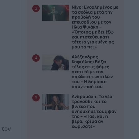
Νίνο: Ενοχλημένος με
3
τα σχόλια μετά την
προβολή του
επεισοδίου με τον
Ηλία Ψινάκη –
«Όποιος με δει έξω
και πιστεύει κάτι
τέτοιο για εμένα ας
μου το πει»
Αλέξανδρος
4
Κοψιάλης: Βάζει
τέλος στις φήμες
σχετικά με την
απώλεια των κιλών
του – Η δημόσια
απάντησή του
Ανδρομάχη: Το νέο
5
τραγούδι και το
βίντεο που
ανησύχησε τους φαν
της – «Πάει και η
βέρα, κρίμα αν
χωρίσατε»
 τον