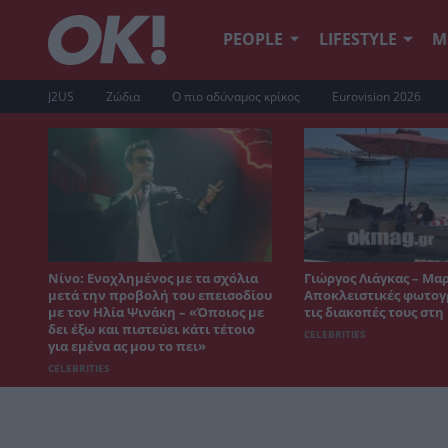
PEOPLE
LIFESTYLE
Μ
J2US
Ζώδια
Ο πιο αδύναμος κρίκος
Eurovision 2026
Νίνο: Ενοχλημένος με τα σχόλια
Γιώργος Λιάγκας – Μα
μετά την προβολή του επεισοδίου
Αποκλειστικές φωτογ
με τον Ηλία Ψινάκη – «Όποιος με
τις διακοπές τους στ
δει έξω και πιστεύει κάτι τέτοιο
CELEBRITIES
για εμένα ας μου το πει»
CELEBRITIES