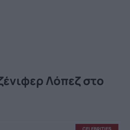
ζένιφερ Λόπεζ στο
CELEBRITIES