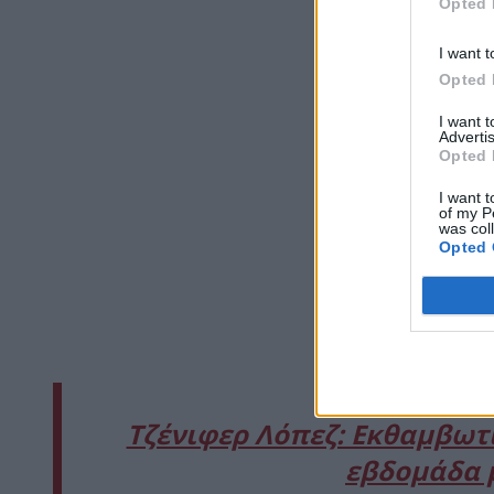
Opted 
I want t
Opted 
I want 
Advertis
Opted 
I want t
of my P
was col
Opted 
Τζένιφερ Λόπεζ: Εκθαμβωτι
εβδομάδα 