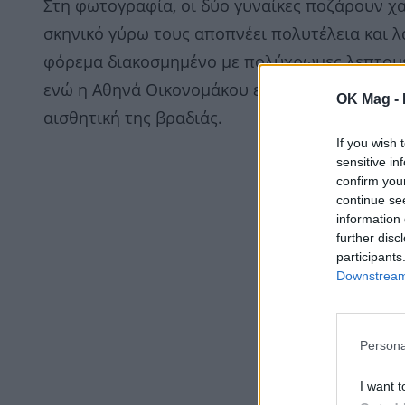
Στη φωτογραφία, οι δύο γυναίκες ποζάρουν χα
σκηνικό γύρω τους αποπνέει πολυτέλεια και λ
φόρεμα διακοσμημένο με πολύχρωμες λεπτομέρ
ενώ η Αθηνά Οικονομάκου επιλέγει ένα shimm
OK Mag -
αισθητική της βραδιάς.
If you wish 
sensitive in
confirm you
continue se
information 
further disc
participants
Downstream 
Persona
I want t