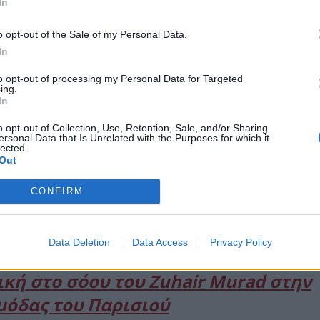
In
o opt-out of the Sale of my Personal Data.
In
to opt-out of processing my Personal Data for Targeted
ing.
In
o opt-out of Collection, Use, Retention, Sale, and/or Sharing
ersonal Data that Is Unrelated with the Purposes for which it
lected.
Out
CONFIRM
Data Deletion
Data Access
Privacy Policy
κή στο σόου του Zuhair Murad στην
μόδας του Παρισιού