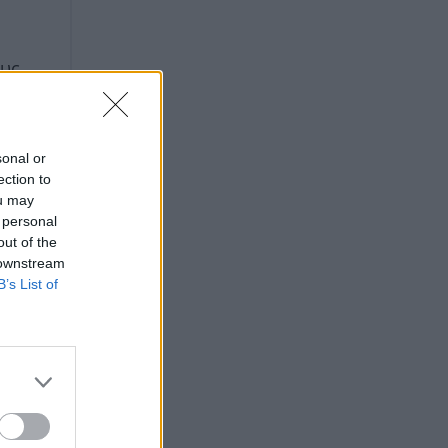
υς,
us
sonal or
ection to
ou may
 personal
out of the
 downstream
B’s List of