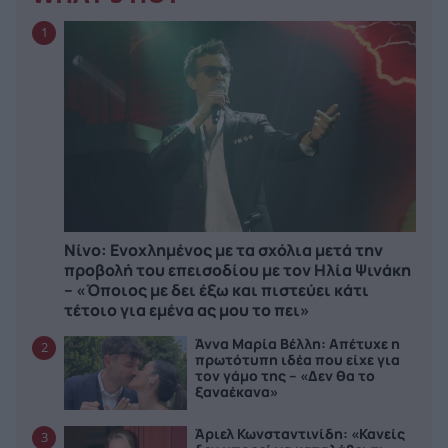
1
Νίνο: Ενοχλημένος με τα σχόλια μετά την
προβολή του επεισοδίου με τον Ηλία Ψινάκη
– «Όποιος με δει έξω και πιστεύει κάτι
τέτοιο για εμένα ας μου το πει»
Άννα Μαρία Βέλλη: Απέτυχε η
2
πρωτότυπη ιδέα που είχε για
τον γάμο της – «Δεν θα το
ξαναέκανα»
Άριελ Κωνσταντινίδη: «Κανείς
3