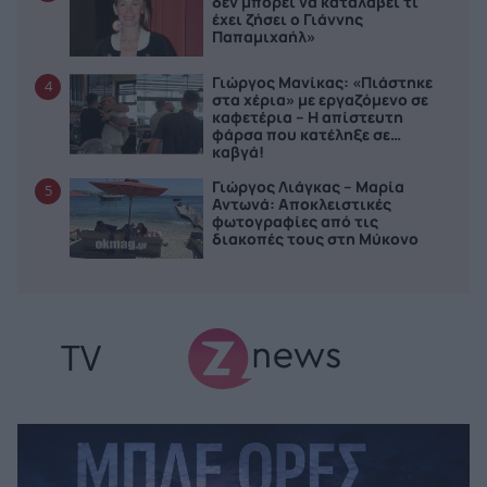
δεν μπορεί να καταλάβει τι
έχει ζήσει ο Γιάννης
Παπαμιχαήλ»
Γιώργος Μανίκας: «Πιάστηκε
4
στα χέρια» με εργαζόμενο σε
καφετέρια – Η απίστευτη
φάρσα που κατέληξε σε…
καβγά!
Γιώργος Λιάγκας – Μαρία
5
Αντωνά: Αποκλειστικές
φωτογραφίες από τις
διακοπές τους στη Μύκονο
TV