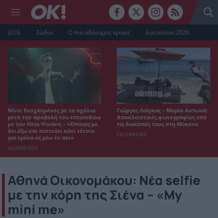
J2US
Ζώδια
Ο πιο αδύναμος κρίκος
Eurovision 2026
Νίνο: Ενοχλημένος με τα σχόλια
Γιώργος Λιάγκας – Μαρία Αντωνά:
μετά την προβολή του επεισοδίου
Αποκλειστικές φωτογραφίες από
με τον Ηλία Ψινάκη – «Όποιος με
τις διακοπές τους στη Μύκονο
δει έξω και πιστεύει κάτι τέτοιο
CELEBRITIES
για εμένα ας μου το πει»
CELEBRITIES
Αθηνά Οικονομάκου: Νέα selfie
με την κόρη της Σιένα – «My
mini me»