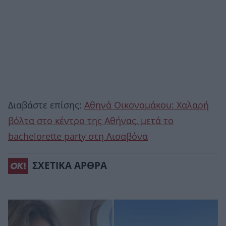
Διαβάστε επίσης:
Aθηνά Οικονομάκου: Χαλαρή
βόλτα στο κέντρο της Αθήνας, μετά το
bachelorette party στη Λισαβόνα
ΣΧΕΤΙΚΑ ΑΡΘΡΑ