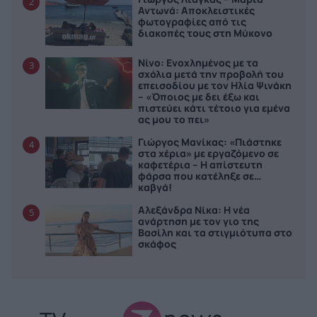
2
Αντωνά: Αποκλειστικές
φωτογραφίες από τις
διακοπές τους στη Μύκονο
Νίνο: Ενοχλημένος με τα
3
σχόλια μετά την προβολή του
επεισοδίου με τον Ηλία Ψινάκη
– «Όποιος με δει έξω και
πιστεύει κάτι τέτοιο για εμένα
ας μου το πει»
Γιώργος Μανίκας: «Πιάστηκε
4
στα χέρια» με εργαζόμενο σε
καφετέρια – Η απίστευτη
φάρσα που κατέληξε σε…
καβγά!
Αλεξάνδρα Νίκα: Η νέα
5
ανάρτηση με τον γιο της
Βασίλη και τα στιγμιότυπα στο
σκάφος