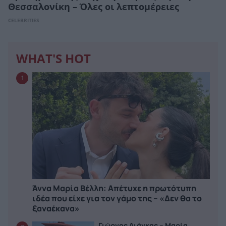
Θεσσαλονίκη – Όλες οι λεπτομέρειες
CELEBRITIES
WHAT'S HOT
1
Άννα Μαρία Βέλλη: Απέτυχε η πρωτότυπη
ιδέα που είχε για τον γάμο της – «Δεν θα το
ξαναέκανα»
Γιώργος Λιάγκας – Μαρία