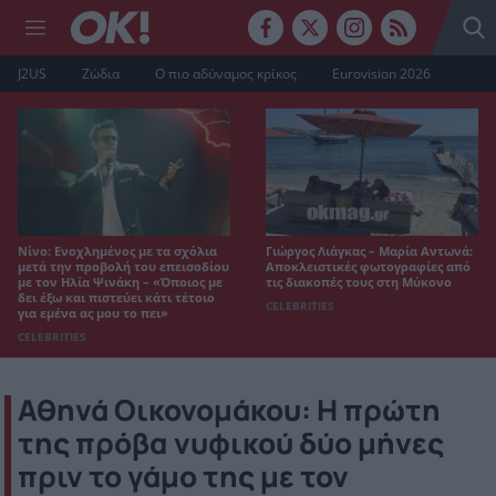
J2US
Ζώδια
Ο πιο αδύναμος κρίκος
Eurovision 2026
Νίνο: Ενοχλημένος με τα σχόλια
Γιώργος Λιάγκας – Μαρία Αντωνά:
μετά την προβολή του επεισοδίου
Αποκλειστικές φωτογραφίες από
με τον Ηλία Ψινάκη – «Όποιος με
τις διακοπές τους στη Μύκονο
δει έξω και πιστεύει κάτι τέτοιο
CELEBRITIES
για εμένα ας μου το πει»
CELEBRITIES
Αθηνά Οικονομάκου: H πρώτη
της πρόβα νυφικού δύο μήνες
πριν το γάμο της με τον