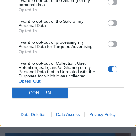
I want to opt-out of the Sharing of my
personal data.
Opted In
ΠΕΡΙΣΣΟΤΕΡΑ ΣΤΟ
I want to opt-out of the Sale of my
Personal Data.
Opted In
I want to opt-out of processing my
Personal Data for Targeted Advertising.
Opted In
I want to opt-out of Collection, Use,
Retention, Sale, and/or Sharing of my
Personal Data that Is Unrelated with the
Purposes for which it was collected.
Opted Out
CONFIRM
Αλεξάνδρα Νίκα: Η νέα ανάρτηση με τον γιο
της Βασίλη και τα στιγμιότυπα στο σκάφος
Data Deletion
Data Access
Privacy Policy
CELEBRITIES