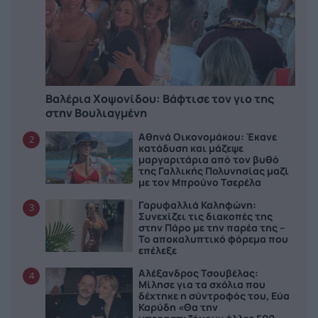
Βαλέρια Χοψονίδου: Bάφτισε τον γιο της
στην Βουλιαγμένη
Αθηνά Οικονομάκου: Έκανε
2
κατάδυση και μάζεψε
μαργαριτάρια από τον βυθό
της Γαλλικής Πολυνησίας μαζί
με τον Μπρούνο Τσερέλα
Γαρυφαλλιά Καληφώνη:
3
Συνεχίζει τις διακοπές της
στην Πάρο με την παρέα της –
Το αποκαλυπτικό φόρεμα που
επέλεξε
Αλέξανδρος Τσουβέλας:
4
Μίλησε για τα σχόλια που
δέχτηκε η σύντροφός του, Εύα
Καρύδη «Θα την