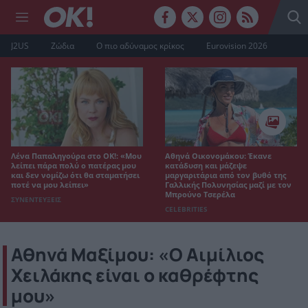
J2US
Ζώδια
Ο πιο αδύναμος κρίκος
Eurovision 2026
Λένα Παπαληγούρα στο ΟΚ!: «Μου
Αθηνά Οικονομάκου: Έκανε
λείπει πάρα πολύ ο πατέρας μου
κατάδυση και μάζεψε
και δεν νομίζω ότι θα σταματήσει
μαργαριτάρια από τον βυθό της
ποτέ να μου λείπει»
Γαλλικής Πολυνησίας μαζί με τον
Μπρούνο Τσερέλα
ΣΥΝΕΝΤΕΥΞΕΙΣ
CELEBRITIES
Αθηνά Μαξίμου: «Ο Αιμίλιος
Χειλάκης είναι ο καθρέφτης
μου»