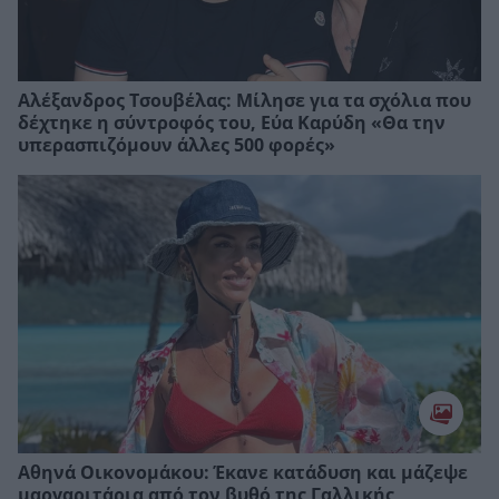
Αλέξανδρος Τσουβέλας: Μίλησε για τα σχόλια που
δέχτηκε η σύντροφός του, Εύα Καρύδη «Θα την
υπερασπιζόμουν άλλες 500 φορές»
Αθηνά Οικονομάκου: Έκανε κατάδυση και μάζεψε
μαργαριτάρια από τον βυθό της Γαλλικής