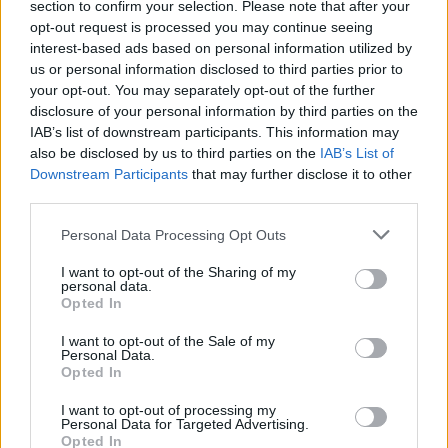
Caramel blonde: Η πιο ζεστή ξανθιά
section to confirm your selection. Please note that after your
απόχρωση της σεζόν
opt-out request is processed you may continue seeing
interest-based ads based on personal information utilized by
ΟΜΟΡΦΙΑ
us or personal information disclosed to third parties prior to
your opt-out. You may separately opt-out of the further
disclosure of your personal information by third parties on the
IAB’s list of downstream participants. This information may
also be disclosed by us to third parties on the
IAB’s List of
Downstream Participants
that may further disclose it to other
third parties.
Personal Data Processing Opt Outs
I want to opt-out of the Sharing of my
personal data.
Opted In
I want to opt-out of the Sale of my
Personal Data.
Ευγενία Σαμαρά: Μοναδικές εμπειρίες στο
Opted In
Μεξικό – Το δικό της φωτογραφικό άλμπουμ
από την πτήση με αερόστατο
I want to opt-out of processing my
Personal Data for Targeted Advertising.
CELEBRITIES
Opted In