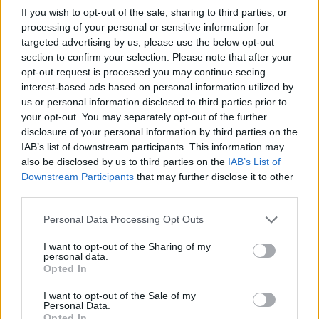
If you wish to opt-out of the sale, sharing to third parties, or
processing of your personal or sensitive information for
targeted advertising by us, please use the below opt-out
section to confirm your selection. Please note that after your
opt-out request is processed you may continue seeing
interest-based ads based on personal information utilized by
us or personal information disclosed to third parties prior to
your opt-out. You may separately opt-out of the further
disclosure of your personal information by third parties on the
IAB’s list of downstream participants. This information may
Η Αποστολία Ζώη ξεκαθαρίζει: «Βαρέθηκα να
also be disclosed by us to third parties on the
IAB’s List of
λένε πως τα άφησα όλα για έναν έρωτα»
Downstream Participants
that may further disclose it to other
third parties.
CELEBRITIES
Personal Data Processing Opt Outs
I want to opt-out of the Sharing of my
personal data.
Opted In
I want to opt-out of the Sale of my
Personal Data.
Opted In