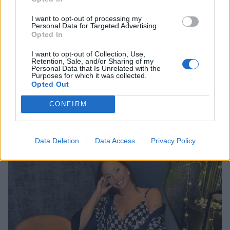
I want to opt-out of processing my
Personal Data for Targeted Advertising.
Opted In
I want to opt-out of Collection, Use,
Retention, Sale, and/or Sharing of my
Personal Data that Is Unrelated with the
Ανέστης Ευαγγελόπουλος: Η γνωστή
Purposes for which it was collected.
παρουσιάστρια που αρνήθηκε να πάει στο
Opted Out
podcast του και η αποστομωτική απάντησή
του
CONFIRM
CELEBRITIES
Data Deletion
Data Access
Privacy Policy