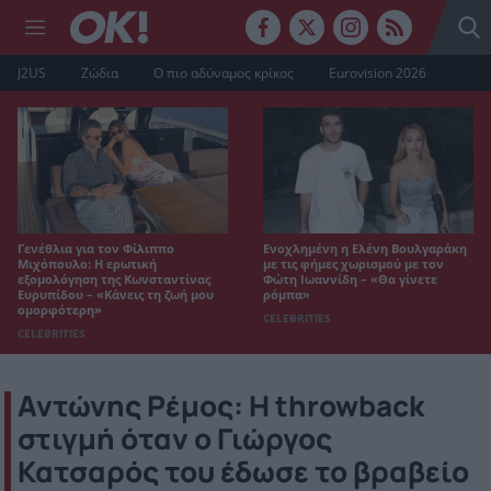
J2US
Ζώδια
Ο πιο αδύναμος κρίκος
Eurovision 2026
Γενέθλια για τον Φίλιππο
Ενοχλημένη η Ελένη Βουλγαράκη
Μιχόπουλο: Η ερωτική
με τις φήμες χωρισμού με τον
εξομολόγηση της Κωνσταντίνας
Φώτη Ιωαννίδη – «Θα γίνετε
Ευρυπίδου – «Κάνεις τη ζωή μου
ρόμπα»
ομορφότερη»
CELEBRITIES
CELEBRITIES
Αντώνης Ρέμος: Η throwback
στιγμή όταν ο Γιώργος
Κατσαρός του έδωσε το βραβείο