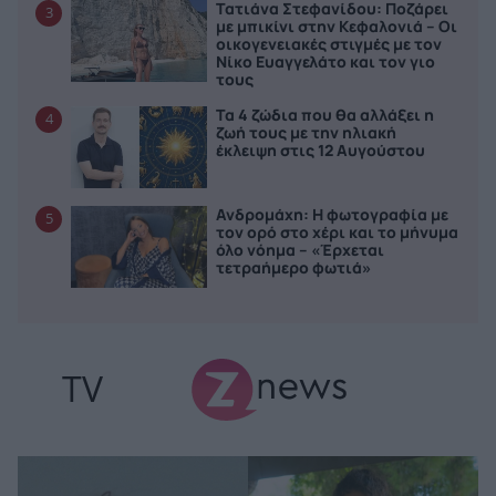
Τατιάνα Στεφανίδου: Ποζάρει
3
με μπικίνι στην Κεφαλονιά – Οι
οικογενειακές στιγμές με τον
Νίκο Ευαγγελάτο και τον γιο
τους
Τα 4 ζώδια που θα αλλάξει η
4
ζωή τους με την ηλιακή
έκλειψη στις 12 Αυγούστου
Ανδρομάχη: Η φωτογραφία με
5
τον ορό στο χέρι και το μήνυμα
όλο νόημα – «Έρχεται
τετραήμερο φωτιά»
TV