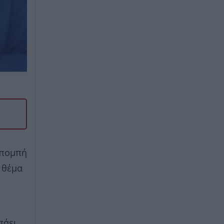
κπομπή
 θέμα
πάει