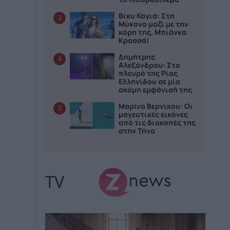
Βίκυ Καγιά: Στη
3
Μύκονο μαζί με την
κόρη της, Μπιάνκα
Κρασσά!
Δημήτρης
4
Αλεξάνδρου: Στο
πλευρό της Ρίας
Ελληνίδου σε μία
ακόμη εμφάνισή της
Μαρίνα Βερνίκου: Οι
5
μαγευτικές εικόνες
από τις διακοπές της
στην Τήνο
TV