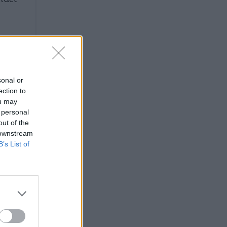
sonal or
ection to
ou may
 personal
out of the
 downstream
B’s List of