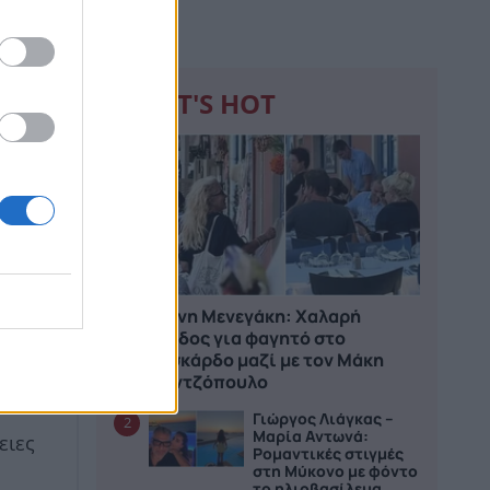
WHAT'S HOT
1
Ελένη Μενεγάκη: Χαλαρή
αν
έξοδος για φαγητό στο
Φισκάρδο μαζί με τον Μάκη
Παντζόπουλο
Γιώργος Λιάγκας –
2
Μαρία Αντωνά:
ειες
Ρομαντικές στιγμές
στη Μύκονο με φόντο
το ηλιοβασίλεμα