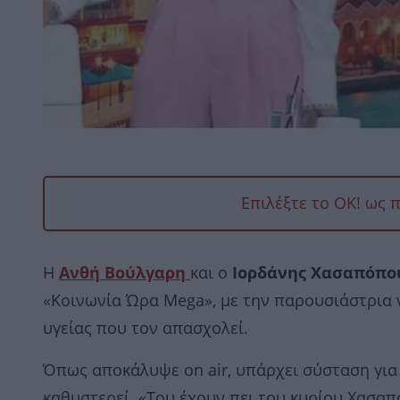
Επιλέξτε το OK! ως 
Η
Ανθή Βούλγαρη
και ο
Ιορδάνης Χασαπόπο
«Κοινωνία Ώρα Mega», με την παρουσιάστρια 
υγείας που τον απασχολεί.
Όπως αποκάλυψε on air, υπάρχει σύσταση για 
καθυστερεί. «Του έχουν πει του κυρίου Χασαπό