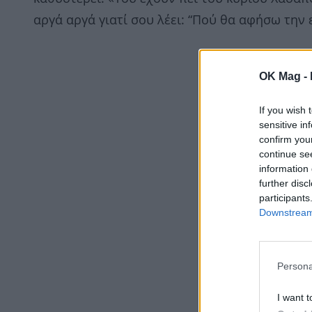
αργά αργά γιατί σου λέει: “Πού θα αφήσω την
OK Mag -
If you wish 
sensitive in
confirm you
continue se
information 
further disc
participants
Downstream 
Persona
I want t