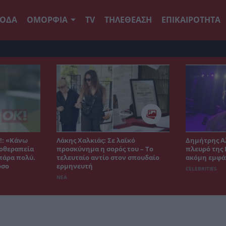
ΟΔΑ
ΟΜΟΡΦΙΑ
TV
ΤΗΛΕΘΕΑΣΗ
ΕΠΙΚΑΙΡΟΤΗΤΑ
!: «Κάνω
Λάκης Χαλκιάς: Σε λαϊκό
Δημήτρης Α
χοθεραπεία
προσκύνημα η σορός του – Το
πλευρό της 
 πάρα πολύ.
τελευταίο αντίο στον σπουδαίο
ακόμη εμφά
όσο
ερμηνευτή
CELEBRITIES
ΝΕΑ