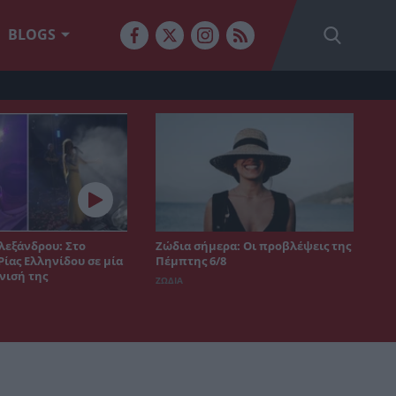
BLOGS
λεξάνδρου: Στο
Ζώδια σήμερα: Οι προβλέψεις της
Ρίας Ελληνίδου σε μία
Πέμπτης 6/8
νισή της
ΖΩΔΙΑ