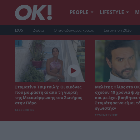
PEOPLE
LIFESTYLE
Μ
J2US
Ζώδια
Ο πιο αδύναμος κρίκος
Eurovision 2026
Σταματίνα Τσιμτσιλή: Οι εικόνες
Μελέτης Ηλίας στο ΟΚ
που μοιράστηκε από τη γιορτή
σχεδόν 10 χρόνια ψυ
της Μεταμόρφωσης του Σωτήρος
και με έχει βοηθήσει
στην Πάρο
Σταμάτησα να είμαι τ
εγωιστής»
CELEBRITIES
ΣΥΝΕΝΤΕΥΞΕΙΣ