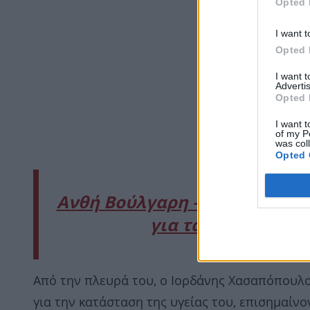
Opted 
I want t
Opted 
I want 
Advertis
Opted 
I want t
of my P
was col
Opted 
Ανθή Βούλγαρη – Κώστας Κων
για τα πρώτα γενέθ
Από την πλευρά του, ο Ιορδάνης Χασαπόπουλο
για την κατάσταση της υγείας του, επισημαίν