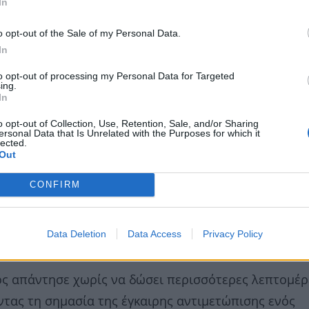
In
o opt-out of the Sale of my Personal Data.
In
to opt-out of processing my Personal Data for Targeted
ing.
In
o opt-out of Collection, Use, Retention, Sale, and/or Sharing
ersonal Data that Is Unrelated with the Purposes for which it
lected.
Out
CONFIRM
σταντινίδης: Το πάρτι που οργάνωσ
λια του γιου τους, Μάριου!
Data Deletion
Data Access
Privacy Policy
ς απάντησε χωρίς να δώσει περισσότερες λεπτομέρ
οντας τη σημασία της έγκαιρης αντιμετώπισης ενός