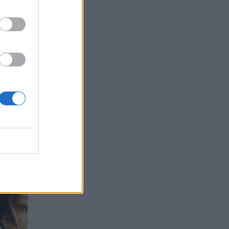
μπάς
ένει