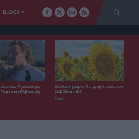
BLOGS
ιτσιπάς: Αγκαλιά με
Ζώδια σήμερα: Οι προβλέψεις του
 Τομς στις Ελβετικές
Σαββάτου 8/8
ΖΩΔΙΑ