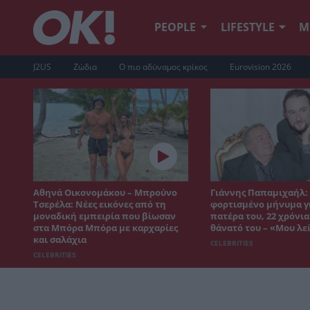
PEOPLE
LIFESTYLE
Μ
J2US
Ζώδια
Ο πιο αδύναμος κρίκος
Eurovision 2026
Αθηνά Οικονομάκου – Μπρούνο
Γιάννης Παπαμιχαήλ:
Τσερέλα: Νέες εικόνες από τη
φορτισμένο μήνυμα γ
μοναδική εμπειρία που βίωσαν
πατέρα του, 22 χρόνια
στα Μπόρα Μπόρα με καρχαρίες
θάνατό του – «Μου λε
και σαλάχια
CELEBRITIES
CELEBRITIES