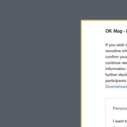
OK Mag -
If you wish 
sensitive in
confirm you
continue se
information 
further disc
participants
Downstream 
Persona
I want t