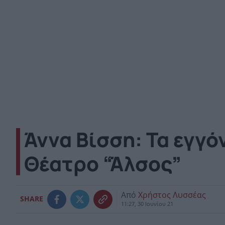
Άννα Βίσση: Τα εγγό
Θέατρο “Άλσος”
Από
Χρήστος Λυσσέας
SHARE
11:27, 30 Ιουνίου 21