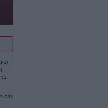
ίησε
 η
 το
αν από