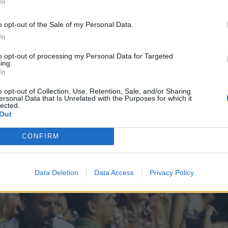
In
o opt-out of the Sale of my Personal Data.
In
to opt-out of processing my Personal Data for Targeted
ing.
In
o opt-out of Collection, Use, Retention, Sale, and/or Sharing
ersonal Data that Is Unrelated with the Purposes for which it
lected.
γιά
και τα δύο εγγόνια της,
Νίκο
και
Νέστορα
. Μπα
Out
, ενώ η κόρη της Άννας Βίσση,
Σοφία Καρβέλα
παραμ
CONFIRM
ελματικών υποχρεώσεων.
Data Deletion
Data Access
Privacy Policy