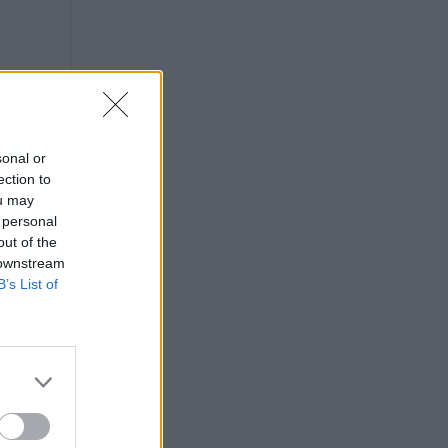
sonal or
ection to
ou may
 personal
out of the
 downstream
B’s List of