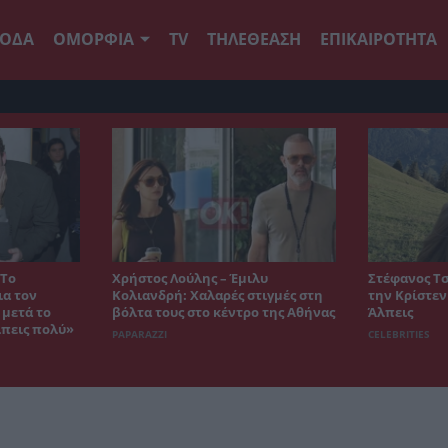
ΟΔΑ
ΟΜΟΡΦΙΑ
TV
ΤΗΛΕΘΕΑΣΗ
ΕΠΙΚΑΙΡΟΤΗΤΑ
 Το
Χρήστος Λούλης – Έμιλυ
Στέφανος Τσ
ια τον
Κολιανδρή: Χαλαρές στιγμές στη
την Κρίστεν
 μετά το
βόλτα τους στο κέντρο της Αθήνας
Άλπεις
ίπεις πολύ»
PAPARAZZI
CELEBRITIES