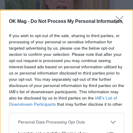
OK Mag -
Do Not Process My Personal Information
If you wish to opt-out of the sale, sharing to third parties, or
processing of your personal or sensitive information for
targeted advertising by us, please use the below opt-out
Ελίνα Παπίλα για Αγγελική Ηλιάδη: «Mπορεί
section to confirm your selection. Please note that after your
να τα αποδείξει όλα. Aν χρειαστεί θα το
opt-out request is processed you may continue seeing
κάνει»
interest-based ads based on personal information utilized by
CELEBRITIES
us or personal information disclosed to third parties prior to
your opt-out. You may separately opt-out of the further
disclosure of your personal information by third parties on the
IAB’s list of downstream participants. This information may
also be disclosed by us to third parties on the
IAB’s List of
Downstream Participants
that may further disclose it to other
third parties.
Personal Data Processing Opt Outs