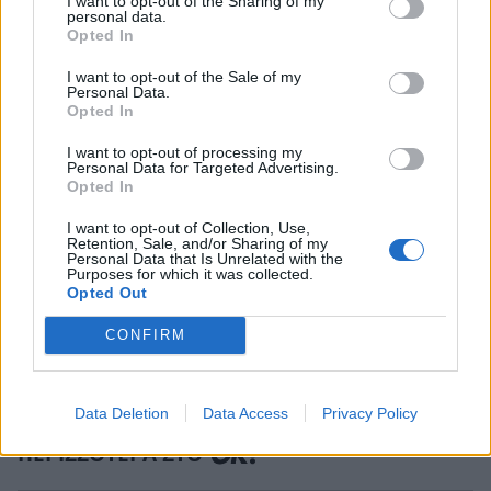
I want to opt-out of the Sharing of my
personal data.
Opted In
I want to opt-out of the Sale of my
Personal Data.
Σταματίνα Τσιμτσιλή για Αγγελική Ηλιάδη:
Opted In
«Ακόμη και η πρώην σύζυγος ήξερε, η κυρία
I want to opt-out of processing my
Μαλλιωτάκη»
Personal Data for Targeted Advertising.
Opted In
CELEBRITIES
I want to opt-out of Collection, Use,
Retention, Sale, and/or Sharing of my
Personal Data that Is Unrelated with the
ΔΕΙΤΕ ΑΚΟΜΑ
Purposes for which it was collected.
Opted Out
AΓΓΕΛΙΚΗ ΗΛΙΑΔΗ
CONFIRM
Data Deletion
Data Access
Privacy Policy
ΠΕΡΙΣΣΟΤΕΡΑ ΣΤΟ