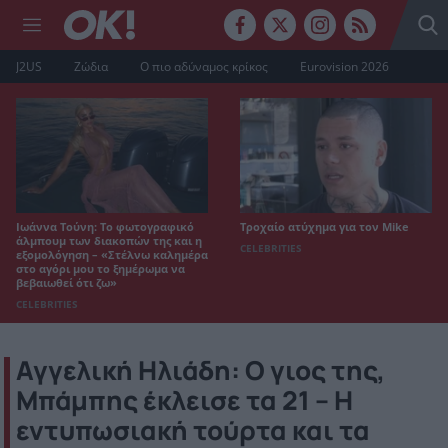
J2US
Ζώδια
Ο πιο αδύναμος κρίκος
Eurovision 2026
Ιωάννα Τούνη: Το φωτογραφικό
Τροχαίο ατύχημα για τον Mike
άλμπουμ των διακοπών της και η
CELEBRITIES
εξομολόγηση – «Στέλνω καλημέρα
στο αγόρι μου το ξημέρωμα να
βεβαιωθεί ότι ζω»
CELEBRITIES
Αγγελική Ηλιάδη: Ο γιος της,
Μπάμπης έκλεισε τα 21 – Η
εντυπωσιακή τούρτα και τα