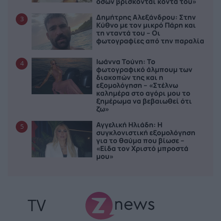
όσων βρίσκονται κοντά του»
Δημήτρης Αλεξάνδρου: Στην
3
Κύθνο με τον μικρό Πάρη και
τη νταντά του – Οι
φωτογραφίες από την παραλία
Ιωάννα Τούνη: Το
4
φωτογραφικό άλμπουμ των
διακοπών της και η
εξομολόγηση – «Στέλνω
καλημέρα στο αγόρι μου το
ξημέρωμα να βεβαιωθεί ότι
ζω»
Αγγελική Ηλιάδη: Η
5
συγκλονιστική εξομολόγηση
για το θαύμα που βίωσε –
«Είδα τον Χριστό μπροστά
μου»
TV