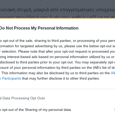
νειακή στιγμή, μακριά από επαγγελματικές υποχρεώ
όμορφες περιόδους της ζωής του, καθώς μαζί με τη σ
 τη δική τους οικογένεια.
Do Not Process My Personal Information
to opt-out of the sale, sharing to third parties, or processing of your per
formation for targeted advertising by us, please use the below opt-out s
r selection. Please note that after your opt-out request is processed y
eing interest-based ads based on personal information utilized by us or
disclosed to third parties prior to your opt-out. You may separately opt-
losure of your personal information by third parties on the IAB’s list of
. This information may also be disclosed by us to third parties on the
IA
Participants
that may further disclose it to other third parties.
l Data Processing Opt Outs
o opt-out of the Sharing of my personal data.