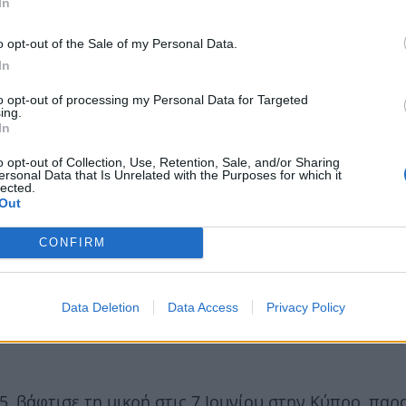
In
o opt-out of the Sale of my Personal Data.
In
to opt-out of processing my Personal Data for Targeted
ing.
In
o opt-out of Collection, Use, Retention, Sale, and/or Sharing
ersonal Data that Is Unrelated with the Purposes for which it
lected.
Out
CONFIRM
Data Deletion
Data Access
Privacy Policy
ριστοδούλου: Βάφτισαν την κόρη του
5, βάφτισε τη μικρή στις 7 Ιουνίου στην Κύπρο, παρ