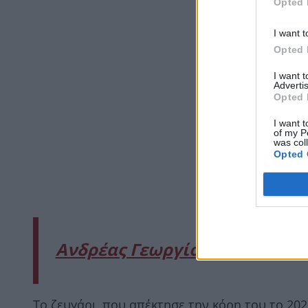
Opted 
I want t
Opted 
I want 
Advertis
Opted 
I want t
of my P
was col
Opted 
Ανδρέας Γεωργίου – Σιμώνη Χ
Το ζευγάρι, που απέκτησε την κόρη του το 202