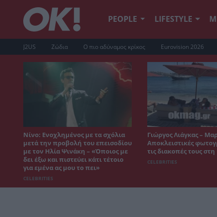
PEOPLE
LIFESTYLE
Μ
J2US
Ζώδια
Ο πιο αδύναμος κρίκος
Eurovision 2026
Νίνο: Ενοχλημένος με τα σχόλια
Γιώργος Λιάγκας – Μα
μετά την προβολή του επεισοδίου
Αποκλειστικές φωτογ
με τον Ηλία Ψινάκη – «Όποιος με
τις διακοπές τους στ
δει έξω και πιστεύει κάτι τέτοιο
CELEBRITIES
για εμένα ας μου το πει»
CELEBRITIES