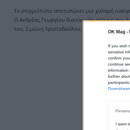
Το στιγμιότυπο αποτυπώνει μια χαλαρή οικογε
Ο Ανδρέας Γεωργίου διανύει μία από τις πιο 
του, Σιμώνη Χριστοδούλου, έχουν δημιουργήσει
OK Mag -
If you wish 
sensitive in
confirm you
continue se
information 
further disc
participants
Downstream 
Persona
I want t