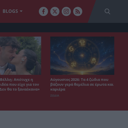
BLOGS
Βέλλη: Απέτυχε η
Αύγουστος 2026: Τα 4 ζώδια που
δέα που είχε για τον
βάζουν γερά θεμέλια σε έρωτα και
«Δεν θα το ξαναέκανα»
καριέρα
ΖΩΔΙΑ