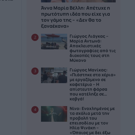
Άννα Μαρία Βέλλη: Απέτυχε η
πρωτότυπη ιδέα που είχε για
τον γάμο της – «Δεν θα το
ξαναέκανα»
Γιώργος Λιάγκας –
2
Μαρία Αντωνά:
Αποκλειστικές
φωτογραφίες από τις
διακοπές τους στη
Μύκονο
Γιώργος Μανίκας:
3
«Πιάστηκε στα χέρια»
με εργαζόμενο σε
καφετέρια – Η
απίστευτη φάρσα
που κατέληξε σε…
καβγά!
Νίνο: Ενοχλημένος με
4
τα σχόλια μετά την
προβολή του
επεισοδίου με τον
Ηλία Ψινάκη –
«Όποιος με δει έξω