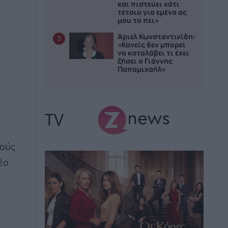
και πιστεύει κάτι
τέτοιο για εμένα ας
μου το πει»
Άριελ Κωνσταντινίδη:
5
«Κανείς δεν μπορεί
να καταλάβει τι έχει
ζήσει ο Γιάννης
Παπαμιχαήλ»
TV
ρούς
έο