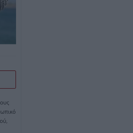
τους
σωπικό
ού,