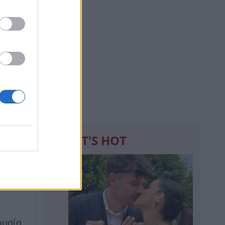
WHAT'S HOT
1
ς!
ουσία