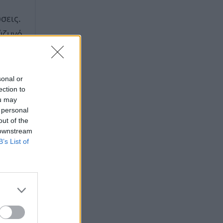
σεις.
ύζυγό
sonal or
ection to
ou may
 personal
out of the
 downstream
B’s List of