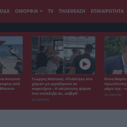
ΟΔΑ
ΟΜΟΡΦΙΑ
TV
ΤΗΛΕΘΕΑΣΗ
ΕΠΙΚΑΙΡΟΤΗΤΑ
ρία Αντωνά:
Γιώργος Μανίκας: «Πιάστηκε στα
Άννα Μαρία 
ραφίες από
χέρια» με εργαζόμενο σε
πρωτότυπη ι
η Μύκονο
καφετέρια – Η απίστευτη φάρσα
γάμο της – 
που κατέληξε σε…καβγά!
CELEBRITIES
CELEBRITIES