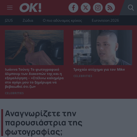
J2US
Ζώδια
Ο πιο αδύναμος κρίκος
Eurovision 2026
Ιωάννα Τούνη: Το φωτογραφικό
Τροχαίο ατύχημα για τον Mike
άλμπουμ των διακοπών της και η
CELEBRITIES
εξομολόγηση – «Στέλνω καλημέρα
στο αγόρι μου το ξημέρωμα να
βεβαιωθεί ότι ζω»
CELEBRITIES
Αναγνωρίζετε την
παρουσιάστρια της
φωτογραφίας;