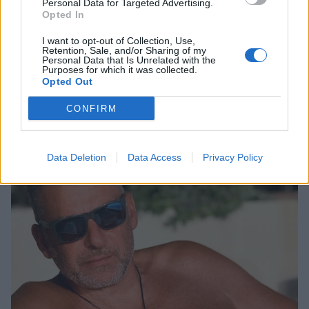
Personal Data for Targeted Advertising.
Opted In
I want to opt-out of Collection, Use,
Ελένη Φωτοπούλου: Η δημόσια ερωτική
Retention, Sale, and/or Sharing of my
εξομολόγηση στον Άκη Παυλόπουλο για τη
Personal Data that Is Unrelated with the
Purposes for which it was collected.
γιορτή του – «Είναι ο φύλακας άγγελος όσων
Opted Out
βρίσκονται κοντά του»
CONFIRM
CELEBRITIES
Data Deletion
Data Access
Privacy Policy