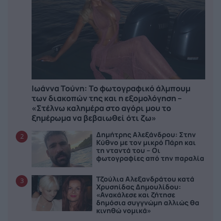
Ιωάννα Τούνη: Το φωτογραφικό άλμπουμ
των διακοπών της και η εξομολόγηση –
«Στέλνω καλημέρα στο αγόρι μου το
ξημέρωμα να βεβαιωθεί ότι ζω»
Δημήτρης Αλεξάνδρου: Στην
2
Κύθνο με τον μικρό Πάρη και
τη νταντά του – Οι
φωτογραφίες από την παραλία
Τζούλια Αλεξανδράτου κατά
3
Χρυσηίδας Δημουλίδου:
«Ανακάλεσε και ζήτησε
δημόσια συγγνώμη αλλιώς θα
κινηθώ νομικά»