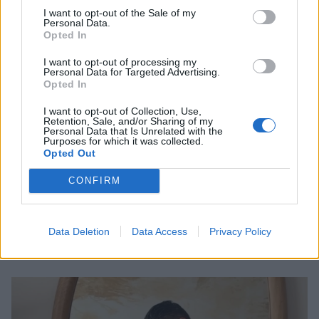
I want to opt-out of the Sale of my
Personal Data.
Opted In
I want to opt-out of processing my
Personal Data for Targeted Advertising.
Opted In
I want to opt-out of Collection, Use,
Retention, Sale, and/or Sharing of my
Personal Data that Is Unrelated with the
Purposes for which it was collected.
Opted Out
CONFIRM
Ιβάν Σβιτάιλο: Η περιπέτεια υγείας στις
καλοκαιρινές του διακοπές
Data Deletion
Data Access
Privacy Policy
CELEBRITIES