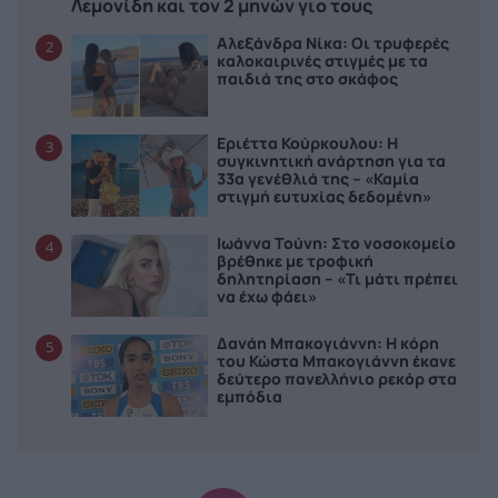
Λεμονίδη και τον 2 μηνών γιο τους
Αλεξάνδρα Νίκα: Οι τρυφερές
2
καλοκαιρινές στιγμές με τα
παιδιά της στο σκάφος
Εριέττα Κούρκουλου: Η
3
συγκινητική ανάρτηση για τα
33α γενέθλιά της – «Καμία
στιγμή ευτυχίας δεδομένη»
Ιωάννα Τούνη: Στο νοσοκομείο
4
βρέθηκε με τροφική
δηλητηρίαση – «Τι μάτι πρέπει
να έχω φάει»
Δανάη Μπακογιάννη: Η κόρη
5
του Κώστα Μπακογιάννη έκανε
δεύτερο πανελλήνιο ρεκόρ στα
εμπόδια