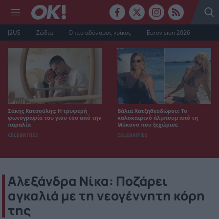
J2US
Ζώδια
Ο πιο αδύναμος κρίκος
Eurovision 2026
Σάκης Κατσούλης: Η τρυφερή
Βάλια Χατζηθεοδώρου: Το
φωτογραφία του γιου του από την
καλοκαιρινό άλμπουμ από τη
παραλία
Μύκονο που ξεχώρισε
CELEBRITIES
CELEBRITIES
Αλεξάνδρα Νίκα: Ποζάρει
αγκαλιά με τη νεογέννητη κόρη
της