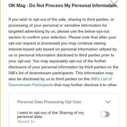
αφιέρωμα της Finos Film 22 χρόνια μετά τον
OK Mag -
Do Not Process My Personal Information
θάνατό του
CELEBRITIES
If you wish to opt-out of the sale, sharing to third parties, or
processing of your personal or sensitive information for
targeted advertising by us, please use the below opt-out
section to confirm your selection. Please note that after your
opt-out request is processed you may continue seeing
interest-based ads based on personal information utilized by
us or personal information disclosed to third parties prior to
your opt-out. You may separately opt-out of the further
disclosure of your personal information by third parties on the
IAB’s list of downstream participants. This information may
also be disclosed by us to third parties on the
IAB’s List of
Downstream Participants
that may further disclose it to other
third parties.
Personal Data Processing Opt Outs
Ιωάννα Τούνη: Στο νοσοκομείο βρέθηκε με
τροφική δηλητηρίαση – «Τι μάτι πρέπει να
I want to opt-out of the Sharing of my
έχω φάει»
personal data.
Opted In
CELEBRITIES