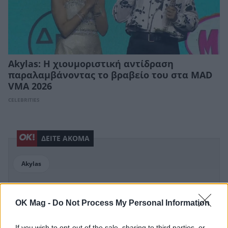
Akylas: Η χιουμοριστική αντίδραση
παραλαμβάνοντας το βραβείο του στα MAD
VMA 2026
CELEBRITIES
ΔΕΙΤΕ ΑΚΟΜΑ
Akylas
OK Mag -
Do Not Process My Personal Information
ΠΕΡΙΣΣΟΤΕΡΑ ΣΤΟ
If you wish to opt-out of the sale, sharing to third parties, or