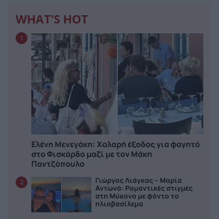
WHAT'S HOT
1
Ελένη Μενεγάκη: Χαλαρή έξοδος για φαγητό
στο Φισκάρδο μαζί με τον Μάκη
Παντζόπουλο
Γιώργος Λιάγκας – Μαρία
2
Αντωνά: Ρομαντικές στιγμές
στη Μύκονο με φόντο το
ηλιοβασίλεμα