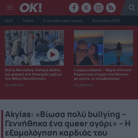
J2US
Ζώδια
Ο πιο αδύναμος κρίκος
Eurovision 2026
Ελένη Μενεγάκη: Χαλαρή έξοδος
Γιώργος Λιάγκας – Μαρία Αντωνά:
για φαγητό στο Φισκάρδο μαζί με
Ρομαντικές στιγμές στη Μύκονο
τον Μάκη Παντζόπουλο
με φόντο το ηλιοβασίλεμα
CELEBRITIES
CELEBRITIES
Akylas: «Βίωσα πολύ bullying –
Γεννήθηκα ένα queer αγόρι» – Η
εξομολόγηση καρδιάς του