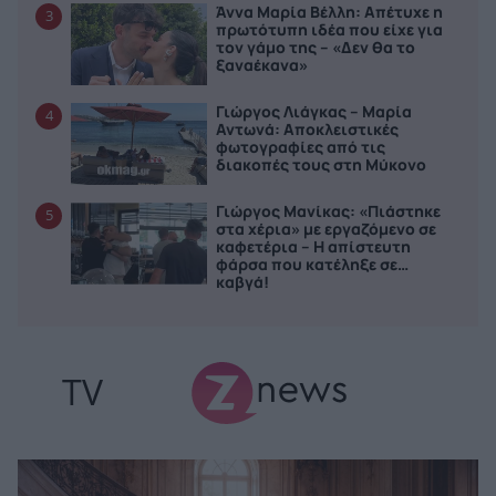
Άννα Μαρία Βέλλη: Απέτυχε η
3
πρωτότυπη ιδέα που είχε για
τον γάμο της – «Δεν θα το
ξαναέκανα»
Γιώργος Λιάγκας – Μαρία
4
Αντωνά: Αποκλειστικές
φωτογραφίες από τις
διακοπές τους στη Μύκονο
Γιώργος Μανίκας: «Πιάστηκε
5
στα χέρια» με εργαζόμενο σε
καφετέρια – Η απίστευτη
φάρσα που κατέληξε σε…
καβγά!
TV