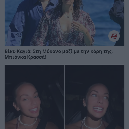
Βίκυ Καγιά: Στη Μύκονο μαζί με την κόρη της,
Μπιάνκα Κρασσά!