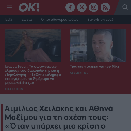
J2US
Ζώδια
Ο πιο αδύναμος κρίκος
Eurovision 2026
Ιωάννα Τούνη: Το φωτογραφικό
Τροχαίο ατύχημα για τον Mike
άλμπουμ των διακοπών της και η
CELEBRITIES
εξομολόγηση – «Στέλνω καλημέρα
στο αγόρι μου το ξημέρωμα να
βεβαιωθεί ότι ζω»
CELEBRITIES
Αιμίλιος Χειλάκης και Αθηνά
Μαξίμου για τη σχέση τους:
«Όταν υπάρχει μια κρίση ο