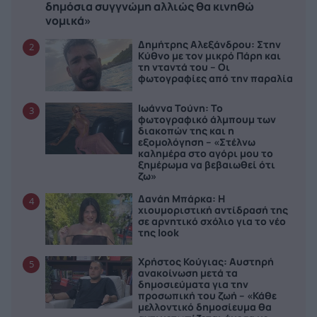
δημόσια συγγνώμη αλλιώς θα κινηθώ
νομικά»
Δημήτρης Αλεξάνδρου: Στην
2
Κύθνο με τον μικρό Πάρη και
τη νταντά του – Οι
φωτογραφίες από την παραλία
Ιωάννα Τούνη: Το
3
φωτογραφικό άλμπουμ των
διακοπών της και η
εξομολόγηση – «Στέλνω
καλημέρα στο αγόρι μου το
ξημέρωμα να βεβαιωθεί ότι
ζω»
Δανάη Μπάρκα: Η
4
χιουμοριστική αντίδρασή της
σε αρνητικό σχόλιο για το νέο
της look
Χρήστος Κούγιας: Αυστηρή
5
ανακοίνωση μετά τα
δημοσιεύματα για την
προσωπική του ζωή – «Κάθε
μελλοντικό δημοσίευμα θα