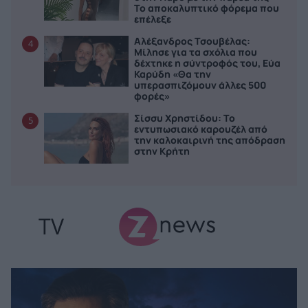
Το αποκαλυπτικό φόρεμα που
επέλεξε
Αλέξανδρος Τσουβέλας:
4
Μίλησε για τα σχόλια που
δέχτηκε η σύντροφός του, Εύα
Καρύδη «Θα την
υπερασπιζόμουν άλλες 500
φορές»
Σίσσυ Χρηστίδου: Το
5
εντυπωσιακό καρουζέλ από
την καλοκαιρινή της απόδραση
στην Κρήτη
TV