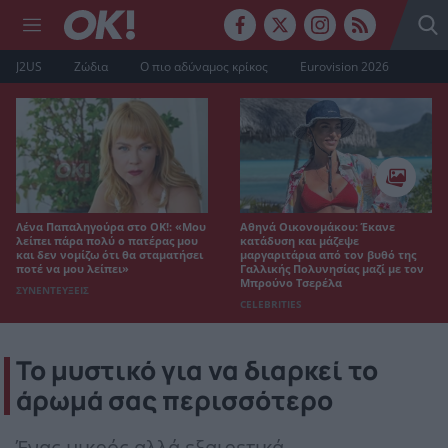
J2US
Ζώδια
Ο πιο αδύναμος κρίκος
Eurovision 2026
Λένα Παπαληγούρα στο ΟΚ!: «Μου
Αθηνά Οικονομάκου: Έκανε
λείπει πάρα πολύ ο πατέρας μου
κατάδυση και μάζεψε
και δεν νομίζω ότι θα σταματήσει
μαργαριτάρια από τον βυθό της
ποτέ να μου λείπει»
Γαλλικής Πολυνησίας μαζί με τον
Μπρούνο Τσερέλα
ΣΥΝΕΝΤΕΥΞΕΙΣ
CELEBRITIES
Το μυστικό για να διαρκεί το
άρωμά σας περισσότερο