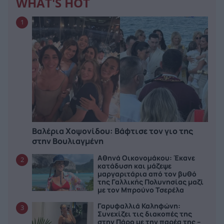
WHAT'S HOT
1
Βαλέρια Χοψονίδου: Bάφτισε τον γιο της
στην Βουλιαγμένη
Αθηνά Οικονομάκου: Έκανε
2
κατάδυση και μάζεψε
μαργαριτάρια από τον βυθό
της Γαλλικής Πολυνησίας μαζί
με τον Μπρούνο Τσερέλα
Γαρυφαλλιά Καληφώνη:
3
Συνεχίζει τις διακοπές της
στην Πάρο με την παρέα της –