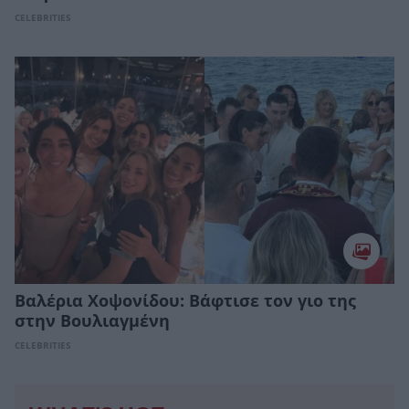
CELEBRITIES
Βαλέρια Χοψονίδου: Bάφτισε τον γιο της
στην Βουλιαγμένη
CELEBRITIES