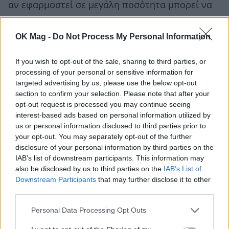
αν εφαρμοστεί σε μεγάλη ποσότητα μπορεί να
αφήσει δυσάρεστη αίσθηση ή να λεκιάσει
ορισμένα υφάσματα. Γι’ αυτό η χρήση πρέπει να
OK Mag -
Do Not Process My Personal Information
γίνεται με μέτρο και πάντα σε μικρή ποσότητα.
If you wish to opt-out of the sale, sharing to third parties, or
Επίσης, αν έχετε ευαίσθητο δέρμα, καλό είναι να
processing of your personal or sensitive information for
targeted advertising by us, please use the below opt-out
κάνετε μια δοκιμή σε μικρή περιοχή πριν την
section to confirm your selection. Please note that after your
εφαρμόσετε συστηματικά, ώστε να αποκλείσετε
opt-out request is processed you may continue seeing
interest-based ads based on personal information utilized by
τυχόν ερεθισμούς.
us or personal information disclosed to third parties prior to
your opt-out. You may separately opt-out of the further
Διαβάστε περισσότερα:
Sleek dreams: Πώς θα
disclosure of your personal information by third parties on the
τιθασεύσετε τα μαλλιά που φριζάρουν
IAB’s list of downstream participants. This information may
also be disclosed by us to third parties on the
IAB’s List of
Downstream Participants
that may further disclose it to other
ΣΧΕΤΙΚΑ ΑΡΘΡΑ
third parties.
Personal Data Processing Opt Outs