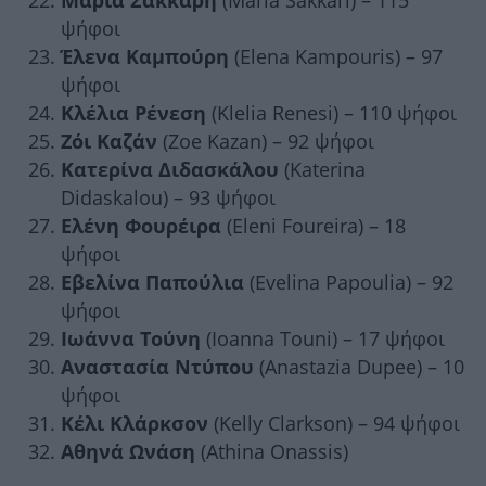
Μαρία Σάκκαρη
(Maria Sakkari) – 115
ψήφοι
Έλενα Καμπούρη
(Elena Kampouris) – 97
ψήφοι
Κλέλια Ρένεση
(Klelia Renesi) – 110 ψήφοι
Ζόι Καζάν
(Zoe Kazan) – 92 ψήφοι
Κατερίνα Διδασκάλου
(Katerina
Didaskalou) – 93 ψήφοι
Ελένη Φουρέιρα
(Eleni Foureira) – 18
ψήφοι
Εβελίνα Παπούλια
(Evelina Papoulia) – 92
ψήφοι
Ιωάννα Τούνη
(Ioanna Touni) – 17 ψήφοι
Αναστασία Ντύπου
(Anastazia Dupee) – 10
ψήφοι
Κέλι Κλάρκσον
(Kelly Clarkson) – 94 ψήφοι
Αθηνά Ωνάση
(Athina Onassis)