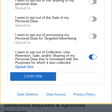
τηλεόραση. Παρουσιάστρια, δημοσιογράφος και
I want to opt-out of the Sharing of my
personal data.
ηθοποιός, η Μαρία παραμένει εδώ και χρόνια
Opted In
μία από τις πιο αγαπητές και λαμπερές
I want to opt-out of the Sale of my
Personal Data.
παρουσίες της ομογένειας στις ΗΠΑ.
Opted In
Τρέισι Σπυριδάκος (Tracy Spiridakos)
I want to opt-out of processing my
Personal Data for Targeted Advertising.
Opted In
Γνωστή στο παγκόσμιο κοινό από τους
I want to opt-out of Collection, Use,
πρωταγωνιστικούς της ρόλους σε μεγάλες
Retention, Sale, and/or Sharing of my
Personal Data that Is Unrelated with the
αμερικανικές σειρές (όπως το
Chicago P.D.
και
Purposes for which it was collected.
Opted Out
το
Revolution
). Η Τρέισι, με καταγωγή από τη
CONFIRM
Σπάρτη, συνδυάζει την κλασική ελληνική
ομορφιά με το προφίλ μιας δυναμικής action-
heroine στην αμερικανική τηλεόραση.
Data Deletion
Data Access
Privacy Policy
Δούκισσα Νομικού & Χριστίνα