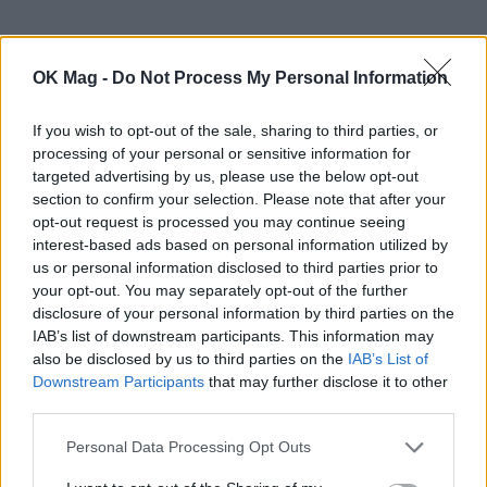
Αθηνά Οικονομάκου
OK Mag -
Do Not Process My Personal Information
Μία από τις πιο δημοφιλείς Ελληνίδες
If you wish to opt-out of the sale, sharing to third parties, or
ηθοποιούς και entrepreneurs. Με τεράστια
processing of your personal or sensitive information for
targeted advertising by us, please use the below opt-out
επιρροή στα social media και ξεχωριστό στυλ, η
section to confirm your selection. Please note that after your
Αθηνά εκπροσωπεί τη σύγχρονη, δυναμική
opt-out request is processed you may continue seeing
interest-based ads based on personal information utilized by
Ελληνίδα που ισορροπεί με επιτυχία ανάμεσα
us or personal information disclosed to third parties prior to
στην υποκριτική, τις επιχειρήσεις και την
your opt-out. You may separately opt-out of the further
disclosure of your personal information by third parties on the
οικογένεια.
IAB’s list of downstream participants. This information may
also be disclosed by us to third parties on the
IAB’s List of
Μαρία Μενούνος (Maria Menounos)
Downstream Participants
that may further disclose it to other
third parties.
Η γυναίκα που πήρε το ελληνικό χαμόγελο και
Personal Data Processing Opt Outs
την ενέργειά της και κατέκτησε την αμερικανική