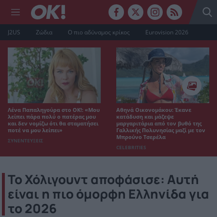
J2US
Ζώδια
Ο πιο αδύναμος κρίκος
Eurovision 2026
Λένα Παπαληγούρα στο ΟΚ!: «Μου
Αθηνά Οικονομάκου: Έκανε
λείπει πάρα πολύ ο πατέρας μου
κατάδυση και μάζεψε
και δεν νομίζω ότι θα σταματήσει
μαργαριτάρια από τον βυθό της
ποτέ να μου λείπει»
Γαλλικής Πολυνησίας μαζί με τον
Μπρούνο Τσερέλα
ΣΥΝΕΝΤΕΥΞΕΙΣ
CELEBRITIES
Το Χόλιγουντ αποφάσισε: Αυτή
είναι η πιο όμορφη Ελληνίδα για
το 2026