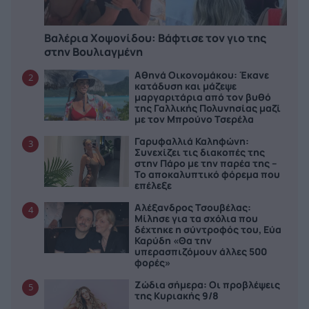
Βαλέρια Χοψονίδου: Bάφτισε τον γιο της
στην Βουλιαγμένη
Αθηνά Οικονομάκου: Έκανε
2
κατάδυση και μάζεψε
μαργαριτάρια από τον βυθό
της Γαλλικής Πολυνησίας μαζί
με τον Μπρούνο Τσερέλα
Γαρυφαλλιά Καληφώνη:
3
Συνεχίζει τις διακοπές της
στην Πάρο με την παρέα της –
Το αποκαλυπτικό φόρεμα που
επέλεξε
Αλέξανδρος Τσουβέλας:
4
Μίλησε για τα σχόλια που
δέχτηκε η σύντροφός του, Εύα
Καρύδη «Θα την
υπερασπιζόμουν άλλες 500
φορές»
Ζώδια σήμερα: Οι προβλέψεις
5
της Κυριακής 9/8