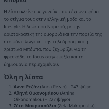
Μπόμπα
Η λίστα κλείνει με γυναίκες που έχουν αφήσει
το στίγμα τους στην ελληνική μόδα και το
lifestyle. Η Δούκισσα Νομικού, με την
αριστοκρατική της ομορφιά και την πορεία της
στο μόντελινγκ και την τηλεόραση, και η
Χριστίνα Μπόμπα, που ξεχωρίζει για τη
φρεσκάδα, το focus στην ευεξία και τη
δημιουργία περιεχομένου.
Όλη η λίστα
Άννα Ρεζάν
(Anna Rezan) – 243 ψήφοι
Αθηνά Οικονομάκου
(Athina
Oikonomakou) – 227 ψήφοι
Ζέτα Μακρυπούλια
(Zeta Makripoulia) –