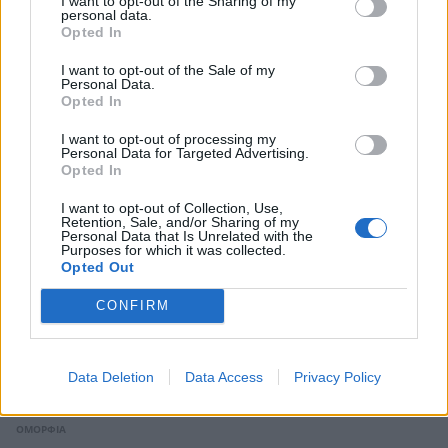
I want to opt-out of the Sharing of my
personal data.
Ο Προκόπης Μακρυλάκης μας αποκαλύπτει
Opted In
το πιο όμορφο φίλτρο του καλοκαιριού
I want to opt-out of the Sale of my
ΟΜΟΡΦΙΑ
Personal Data.
Opted In
I want to opt-out of processing my
Personal Data for Targeted Advertising.
Opted In
I want to opt-out of Collection, Use,
Retention, Sale, and/or Sharing of my
Personal Data that Is Unrelated with the
Purposes for which it was collected.
Opted Out
CONFIRM
Data Deletion
Data Access
Privacy Policy
Οι 2 τάσεις στο καλοκαιρινό μακιγιάζ που θα
βλέπετε παντού φέτος από τον Γιάννη Σίσκο
ΟΜΟΡΦΙΑ