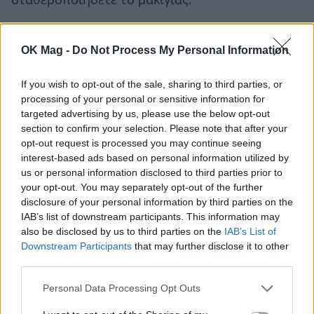
σταθεροποιήσετε το μακιγιάζ.
Διαβάστε επίσης:
Holographic: Πώς θα
OK Mag -
Do Not Process My Personal Information
αντιγράψετε την πιο hot τάση της σεζόν
If you wish to opt-out of the sale, sharing to third parties, or
ΣΧΕΤΙΚΑ ΑΡΘΡΑ
processing of your personal or sensitive information for
targeted advertising by us, please use the below opt-out
section to confirm your selection. Please note that after your
opt-out request is processed you may continue seeing
interest-based ads based on personal information utilized by
us or personal information disclosed to third parties prior to
your opt-out. You may separately opt-out of the further
disclosure of your personal information by third parties on the
IAB’s list of downstream participants. This information may
also be disclosed by us to third parties on the
IAB’s List of
Downstream Participants
that may further disclose it to other
third parties.
Personal Data Processing Opt Outs