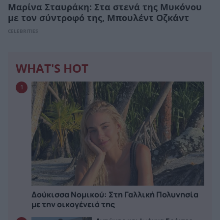
Μαρίνα Σταυράκη: Στα στενά της Μυκόνου
με τον σύντροφό της, Μπουλέντ Οζκάντ
CELEBRITIES
WHAT'S HOT
1
Δούκισσα Νομικού: Στη Γαλλική Πολυνησία
με την οικογένειά της