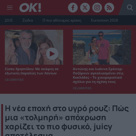
J2US
Ζώδια
Ο πιο αδύναμος κρίκος
Eurovision 2026
Σίσσυ Χρηστίδου: Με σκάφος σε
Αντώνης και Ιωάννα Σρόιτερ:
εξωτικές παραλίες των Χανίων
Ποζάρουν αγκαλιασμένοι στις
Κυκλάδες – Το χιουμοριστικό
CELEBRITIES
σχόλιο για τη σχέση τους
CELEBRITIES
Η νέα εποχή στο υγρό ρουζ: Πώς
μια «τολμηρή» απόχρωση
χαρίζει το πιο φυσικό, juicy
αποτέλεσμα