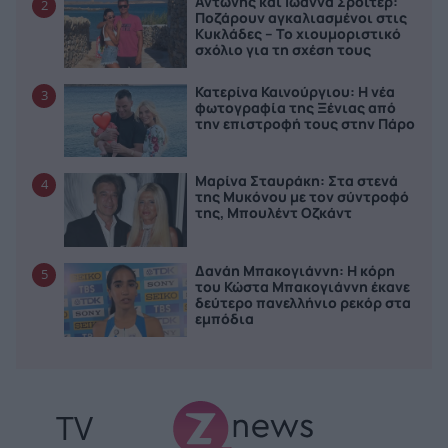
Αντώνης και Ιωάννα Σρόιτερ:
2
Ποζάρουν αγκαλιασμένοι στις
Κυκλάδες – Το χιουμοριστικό
σχόλιο για τη σχέση τους
Κατερίνα Καινούργιου: Η νέα
3
φωτογραφία της Ξένιας από
την επιστροφή τους στην Πάρο
Μαρίνα Σταυράκη: Στα στενά
4
της Μυκόνου με τον σύντροφό
της, Μπουλέντ Οζκάντ
Δανάη Μπακογιάννη: Η κόρη
5
του Κώστα Μπακογιάννη έκανε
δεύτερο πανελλήνιο ρεκόρ στα
εμπόδια
TV