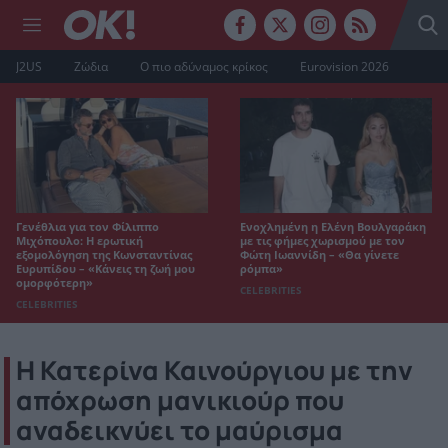
J2US
Ζώδια
Ο πιο αδύναμος κρίκος
Eurovision 2026
Γενέθλια για τον Φίλιππο
Ενοχλημένη η Ελένη Βουλγαράκη
Μιχόπουλο: Η ερωτική
με τις φήμες χωρισμού με τον
εξομολόγηση της Κωνσταντίνας
Φώτη Ιωαννίδη – «Θα γίνετε
Ευρυπίδου – «Κάνεις τη ζωή μου
ρόμπα»
ομορφότερη»
CELEBRITIES
CELEBRITIES
Η Κατερίνα Καινούργιου με την
απόχρωση μανικιούρ που
αναδεικνύει το μαύρισμα