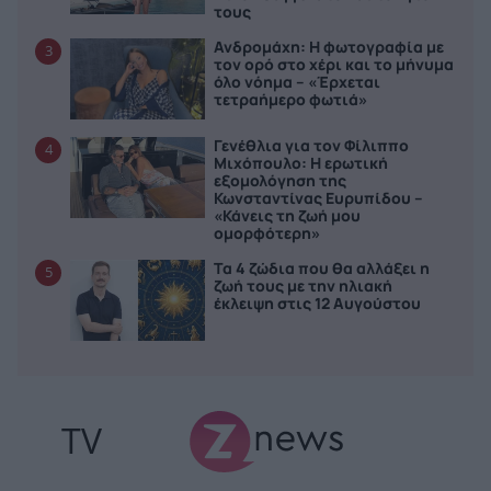
τους
Ανδρομάχη: Η φωτογραφία με
3
τον ορό στο χέρι και το μήνυμα
όλο νόημα – «Έρχεται
τετραήμερο φωτιά»
Γενέθλια για τον Φίλιππο
4
Μιχόπουλο: Η ερωτική
εξομολόγηση της
Κωνσταντίνας Ευρυπίδου –
«Κάνεις τη ζωή μου
ομορφότερη»
Τα 4 ζώδια που θα αλλάξει η
5
ζωή τους με την ηλιακή
έκλειψη στις 12 Αυγούστου
TV