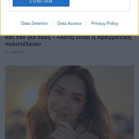
CONFIRM
Ευρυδίκη Βαλαβάνη: Οικογενειακές στιγμές
Data Deletion
Data Access
Privacy Policy
στην Εύβοια μαζί με τον Γρηγόρη Μόργκαν
και τον γιο τους – «Αυτή είναι η πραγματική
πολυτέλεια»
CELEBRITIES