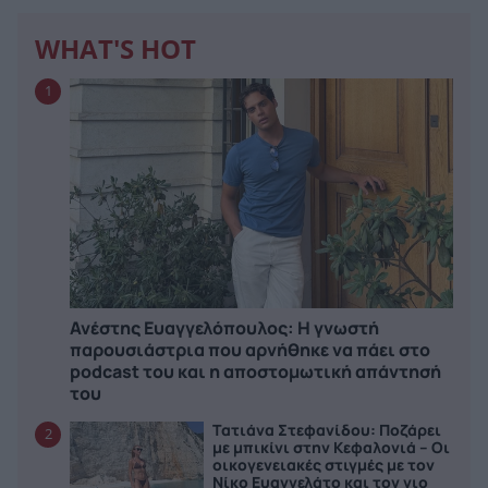
WHAT'S HOT
1
Ανέστης Ευαγγελόπουλος: Η γνωστή
παρουσιάστρια που αρνήθηκε να πάει στο
podcast του και η αποστομωτική απάντησή
του
Τατιάνα Στεφανίδου: Ποζάρει
2
με μπικίνι στην Κεφαλονιά – Οι
οικογενειακές στιγμές με τον
Νίκο Ευαγγελάτο και τον γιο