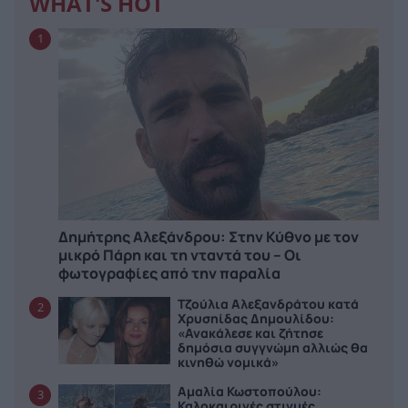
WHAT'S HOT
1
Δημήτρης Αλεξάνδρου: Στην Κύθνο με τον
μικρό Πάρη και τη νταντά του – Οι
φωτογραφίες από την παραλία
Τζούλια Αλεξανδράτου κατά
2
Χρυσηίδας Δημουλίδου:
«Ανακάλεσε και ζήτησε
δημόσια συγγνώμη αλλιώς θα
κινηθώ νομικά»
Αμαλία Κωστοπούλου:
3
Καλοκαιρινές στιγμές