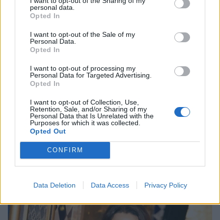
I want to opt-out of the Sharing of my
personal data.
Opted In
I want to opt-out of the Sale of my
Personal Data.
Opted In
I want to opt-out of processing my
Personal Data for Targeted Advertising.
Opted In
I want to opt-out of Collection, Use,
Retention, Sale, and/or Sharing of my
Personal Data that Is Unrelated with the
Purposes for which it was collected.
Opted Out
CONFIRM
3 αντιγηραντικές κρέμες που κάνουν
θαύματα (και αξίζουν κάθε ευρώ)
ΟΜΟΡΦΙΑ
Data Deletion
Data Access
Privacy Policy