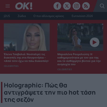
J2US
Ζώδια
Ο πιο αδύναμος κρίκος
Eurovision 2026
Έλενα Τσαβαλιά: Νοσταλγεί τις
Μαριαλένα Ρουμελιώτη: Η
διακοπές της στα Κουφονήσια –
καθημερινότητα με τον γιο της
«Από τότε έχω να πάω διακοπές»
και το αυθόρμητο βίντεο για την
ανησυχία του
CELEBRITIES
CELEBRITIES
Holographic: Πώς θα
αντιγράψετε την πιο hot τάση
της σεζόν