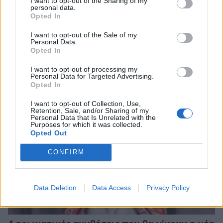
I want to opt-out of the Sharing of my
personal data.
Opted In
I want to opt-out of the Sale of my
Personal Data.
Οι νέες beauty κυκλοφορίες – κόσμημα που
Opted In
οφείλετε να έχετε στην συλλογή σας
I want to opt-out of processing my
ΟΜΟΡΦΙΑ
Personal Data for Targeted Advertising.
Opted In
I want to opt-out of Collection, Use,
Retention, Sale, and/or Sharing of my
Personal Data that Is Unrelated with the
Purposes for which it was collected.
Opted Out
CONFIRM
Data Deletion
Data Access
Privacy Policy