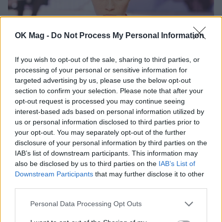
OK Mag -
Do Not Process My Personal Information
If you wish to opt-out of the sale, sharing to third parties, or
processing of your personal or sensitive information for
Λεμόνι Σικελίας, μήλο Granny Smith και
targeted advertising by us, please use the below opt-out
κέδρος: Το κλασικό άρωμα που αξίζει να
section to confirm your selection. Please note that after your
βρίσκεται στην συλλογή σας
opt-out request is processed you may continue seeing
interest-based ads based on personal information utilized by
ΟΜΟΡΦΙΑ
us or personal information disclosed to third parties prior to
your opt-out. You may separately opt-out of the further
disclosure of your personal information by third parties on the
IAB’s list of downstream participants. This information may
also be disclosed by us to third parties on the
IAB’s List of
Downstream Participants
that may further disclose it to other
third parties.
Personal Data Processing Opt Outs