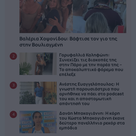
Βαλέρια Χοψονίδου: Bάφτισε τον γιο της
στην Βουλιαγμένη
Γαρυφαλλιά Καληφώνη:
2
Συνεχίζει τις διακοπές της
στην Πάρο με την παρέα της –
Το αποκαλυπτικό φόρεμα που
επέλεξε
Ανέστης Ευαγγελόπουλος: Η
3
γνωστή παρουσιάστρια που
αρνήθηκε να πάει στο podcast
του και η αποστομωτική
απάντησή του
Δανάη Μπακογιάννη: Η κόρη
4
του Κώστα Μπακογιάννη έκανε
δεύτερο πανελλήνιο ρεκόρ στα
εμπόδια