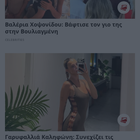
Βαλέρια Χοψονίδου: Bάφτισε τον γιο της
στην Βουλιαγμένη
CELEBRITIES
Γαρυφαλλιά Καληφώνη: Συνεχίζει τις