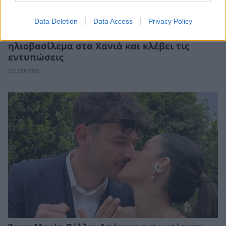
Data Deletion
Data Access
Privacy Policy
Σίσσυ Χρηστίδου: Ποζάρει με φόντο το
ηλιοβασίλεμα στα Χανιά και κλέβει τις
εντυπώσεις
CELEBRITIES