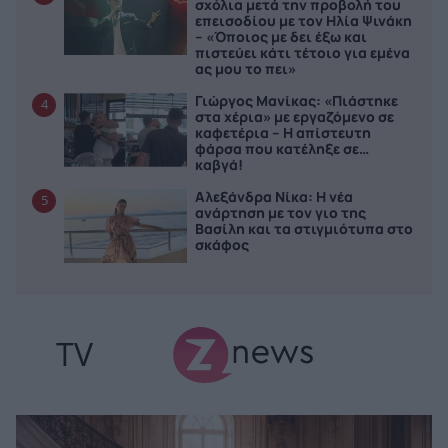
σχόλια μετά την προβολή του
επεισοδίου με τον Ηλία Ψινάκη
– «Όποιος με δει έξω και
πιστεύει κάτι τέτοιο για εμένα
ας μου το πει»
Γιώργος Μανίκας: «Πιάστηκε
4
στα χέρια» με εργαζόμενο σε
καφετέρια – Η απίστευτη
φάρσα που κατέληξε σε…
καβγά!
Αλεξάνδρα Νίκα: Η νέα
5
ανάρτηση με τον γιο της
Βασίλη και τα στιγμιότυπα στο
σκάφος
TV