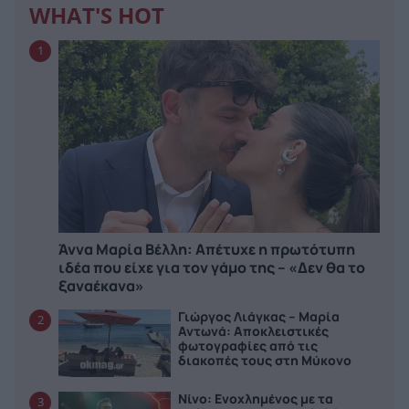
WHAT'S HOT
1
Άννα Μαρία Βέλλη: Απέτυχε η πρωτότυπη
ιδέα που είχε για τον γάμο της – «Δεν θα το
ξαναέκανα»
Γιώργος Λιάγκας – Μαρία
2
Αντωνά: Αποκλειστικές
φωτογραφίες από τις
διακοπές τους στη Μύκονο
Νίνο: Ενοχλημένος με τα
3