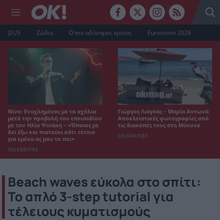
J2US
Ζώδια
Ο πιο αδύναμος κρίκος
Eurovision 2026
Νίνο: Ενοχλημένος με τα σχόλια
Γιώργος Λιάγκας – Μαρία Αντωνά:
μετά την προβολή του επεισοδίου
Αποκλειστικές φωτογραφίες από
με τον Ηλία Ψινάκη – «Όποιος με
τις διακοπές τους στη Μύκονο
δει έξω και πιστεύει κάτι τέτοιο
CELEBRITIES
για εμένα ας μου το πει»
CELEBRITIES
Beach waves εύκολα στο σπίτι:
Το απλό 3-step tutorial για
τέλειους κυματισμούς