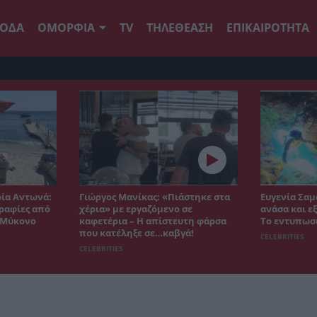
ΟΔΑ
ΟΜΟΡΦΙΑ
TV
ΤΗΛΕΘΕΑΣΗ
ΕΠΙΚΑΙΡΟΤΗΤΑ
ρία Αντωνά:
Γιώργος Μανίκας: «Πιάστηκε στα
Ευγενία Σαμ
ραφίες από
χέρια» με εργαζόμενο σε
ανάσα και ε
η Μύκονο
καφετέρια – Η απίστευτη φάρσα
Το εντυπωσ
που κατέληξε σε…καβγά!
CELEBRITIES
CELEBRITIES