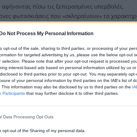
, αφήνοντας πίσω τις ξεπερασμένες υπερβολές.
ντονες φωτοσκιάσεις που «σκληραίνουν» τα χαρακτηρι
α κάτω από το έντονο φως των Κυκλάδων.
Do Not Process My Personal Information
 ταλαντούχα
make-up artist
Ολυμπία Κόλλια
, η οποί
to opt-out of the sale, sharing to third parties, or processing of your per
ρά προϊόντα, εξασφαλίζοντας ότι το αποτέλεσμα θα
formation for targeted advertising by us, please use the below opt-out s
τη στιγμή της τελετής μέχρι και τις πρώτες πρωιν
r selection. Please note that after your opt-out request is processed y
eing interest-based ads based on personal information utilized by us or
disclosed to third parties prior to your opt-out. You may separately opt-
losure of your personal information by third parties on the IAB’s list of
. This information may also be disclosed by us to third parties on the
IA
Participants
that may further disclose it to other third parties.
l Data Processing Opt Outs
o opt-out of the Sharing of my personal data.