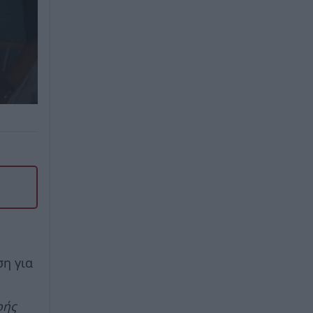
ση για
ρής