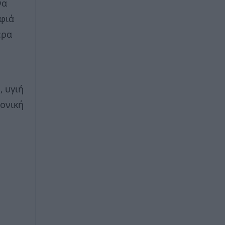
να
φιά
ερα
, υγιή
ρονική