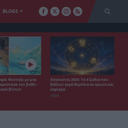
BLOGS
αρά: Βούτηξε με μία
Αύγουστος 2026: Τα 4 ζώδια που
ξερεύνησε τον βυθό –
βάζουν γερά θεμέλια σε έρωτα και
ιακό βίντεο
καριέρα
ΖΩΔΙΑ