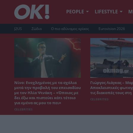
PEOPLE
LIFESTYLE
Μ
J2US
Ζώδια
Ο πιο αδύναμος κρίκος
Eurovision 2026
Νίνο: Ενοχλημένος με τα σχόλια
Γιώργος Λιάγκας – Μα
μετά την προβολή του επεισοδίου
Αποκλειστικές φωτογ
με τον Ηλία Ψινάκη – «Όποιος με
τις διακοπές τους στ
δει έξω και πιστεύει κάτι τέτοιο
CELEBRITIES
για εμένα ας μου το πει»
CELEBRITIES