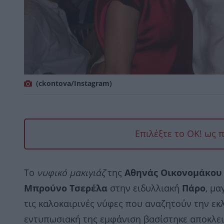
(ckontova/Instagram)
Επιλέξτε το OK! ως 
Το
νυφικό μακιγιάζ
της
Αθηνάς Οικονομάκου
Μπρούνο Τσερέλα
στην ειδυλλιακή
Πάρο
, μα
τις καλοκαιρινές νύφες που αναζητούν την ε
εντυπωσιακή της εμφάνιση βασίστηκε αποκλει