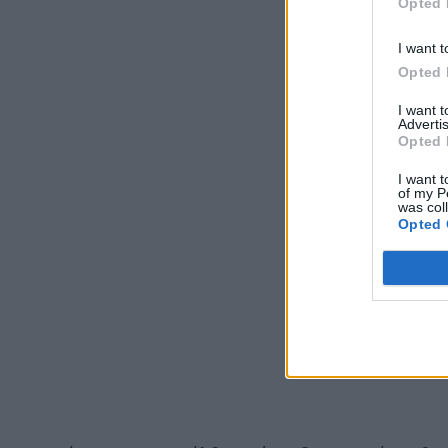
Opted 
I want t
Opted 
I want 
Advertis
Opted 
I want t
of my P
was col
Opted 