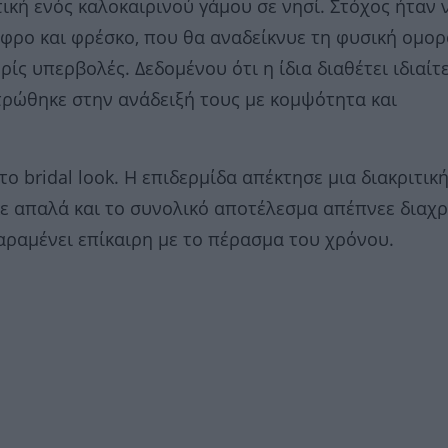
ική ενός καλοκαιρινού γάμου σε νησί. Στόχος ήταν 
φρο και φρέσκο, που θα αναδείκνυε τη φυσική ομορ
ρίς υπερβολές. Δεδομένου ότι η ίδια διαθέτει ιδιαίτ
τρώθηκε στην ανάδειξή τους με κομψότητα και
bridal look. Η επιδερμίδα απέκτησε μια διακριτική
κε απαλά και το συνολικό αποτέλεσμα απέπνεε διαχ
αραμένει επίκαιρη με το πέρασμα του χρόνου.