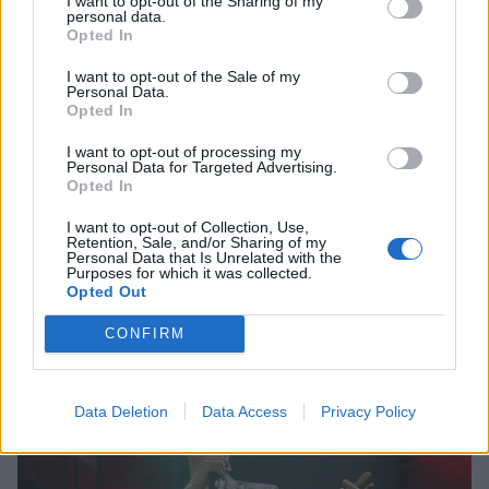
I want to opt-out of the Sharing of my
personal data.
Opted In
I want to opt-out of the Sale of my
Personal Data.
Opted In
I want to opt-out of processing my
Personal Data for Targeted Advertising.
Opted In
I want to opt-out of Collection, Use,
Ιουλία Καλλιμάνη: Θα παντρευτεί με τον
Retention, Sale, and/or Sharing of my
Personal Data that Is Unrelated with the
αγαπημένο της Μιχάλη Τουρατζίδη στη
Purposes for which it was collected.
Θεσσαλονίκη – Όλες οι λεπτομέρειες
Opted Out
CELEBRITIES
CONFIRM
Data Deletion
Data Access
Privacy Policy