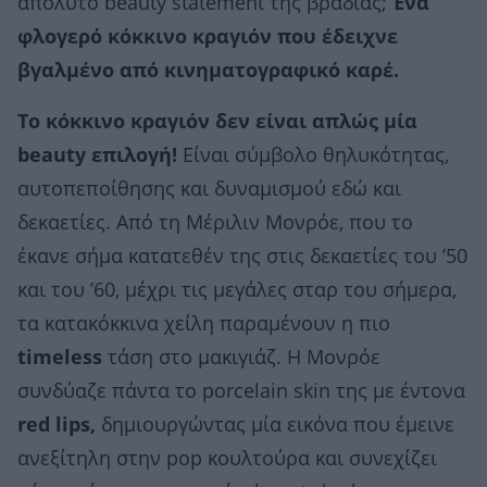
απόλυτο beauty statement της βραδιάς;
Ένα
φλογερό κόκκινο κραγιόν που έδειχνε
βγαλμένο από κινηματογραφικό καρέ.
Το κόκκινο κραγιόν δεν είναι απλώς μία
beauty επιλογή!
Είναι σύμβολο θηλυκότητας,
αυτοπεποίθησης και δυναμισμού εδώ και
δεκαετίες. Από τη Μέριλιν Μονρόε, που το
έκανε σήμα κατατεθέν της στις δεκαετίες του ’50
και του ’60, μέχρι τις μεγάλες σταρ του σήμερα,
τα κατακόκκινα χείλη παραμένουν η πιο
timeless
τάση στο μακιγιάζ. Η Μονρόε
συνδύαζε πάντα το porcelain skin της με έντονα
red lips,
δημιουργώντας μία εικόνα που έμεινε
ανεξίτηλη στην pop κουλτούρα και συνεχίζει