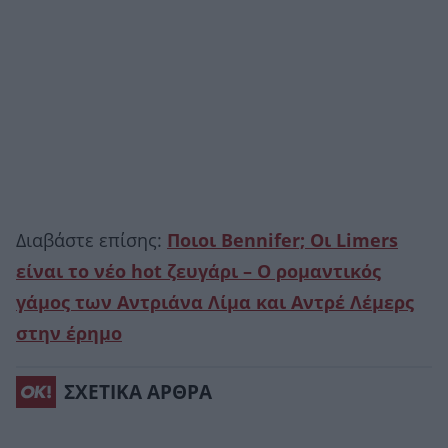
Διαβάστε επίσης:
Ποιοι Βennifer; Οι Limers
είναι το νέο hοt ζευγάρι – Ο ρομαντικός
γάμος των Αντριάνα Λίμα και Αντρέ Λέμερς
στην έρημο
ΣΧΕΤΙΚΑ ΑΡΘΡΑ