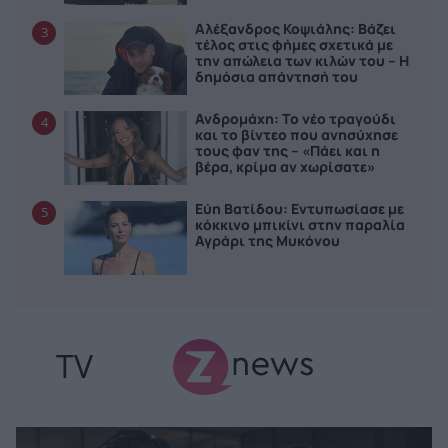
Αλέξανδρος Κοψιάλης: Βάζει
3
τέλος στις φήμες σχετικά με
την απώλεια των κιλών του – Η
δημόσια απάντησή του
Ανδρομάχη: Το νέο τραγούδι
4
και το βίντεο που ανησύχησε
τους φαν της – «Πάει και η
βέρα, κρίμα αν χωρίσατε»
Εύη Βατίδου: Εντυπωσίασε με
5
κόκκινο μπικίνι στην παραλία
Αγράρι της Μυκόνου
TV