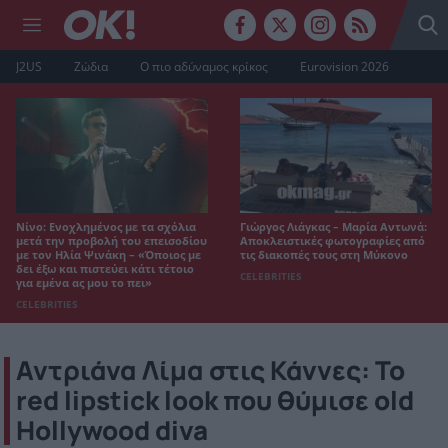
J2US
Ζώδια
Ο πιο αδύναμος κρίκος
Eurovision 2026
Νίνο: Ενοχλημένος με τα σχόλια
Γιώργος Λιάγκας – Μαρία Αντωνά:
μετά την προβολή του επεισοδίου
Αποκλειστικές φωτογραφίες από
με τον Ηλία Ψινάκη – «Όποιος με
τις διακοπές τους στη Μύκονο
δει έξω και πιστεύει κάτι τέτοιο
CELEBRITIES
για εμένα ας μου το πει»
CELEBRITIES
Αντριάνα Λίμα στις Κάννες: Το
red lipstick look που θύμισε old
Hollywood diva