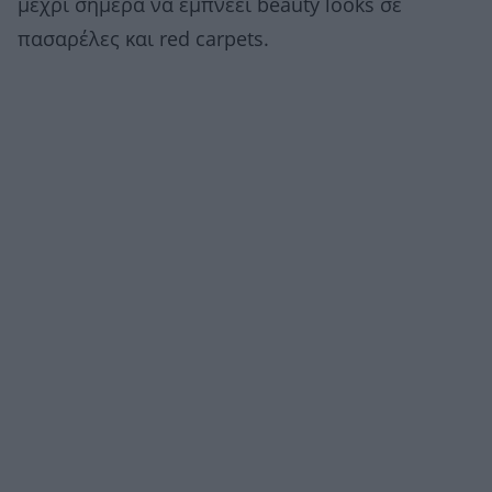
μέχρι σήμερα να εμπνέει beauty looks σε
πασαρέλες και red carpets.