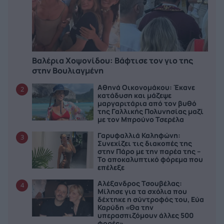
Βαλέρια Χοψονίδου: Bάφτισε τον γιο της
στην Βουλιαγμένη
Αθηνά Οικονομάκου: Έκανε
2
κατάδυση και μάζεψε
μαργαριτάρια από τον βυθό
της Γαλλικής Πολυνησίας μαζί
με τον Μπρούνο Τσερέλα
Γαρυφαλλιά Καληφώνη:
3
Συνεχίζει τις διακοπές της
στην Πάρο με την παρέα της –
Το αποκαλυπτικό φόρεμα που
επέλεξε
Αλέξανδρος Τσουβέλας:
4
Μίλησε για τα σχόλια που
δέχτηκε η σύντροφός του, Εύα
Καρύδη «Θα την
υπερασπιζόμουν άλλες 500
φορές»