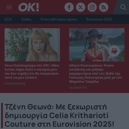
J2US
Ζώδια
Ο πιο αδύναμος κρίκος
Eurovision 2026
Λένα Παπαληγούρα στο ΟΚ!: «Μου
Αθηνά Οικονομάκου: Έκανε
λείπει πάρα πολύ ο πατέρας μου
κατάδυση και μάζεψε
και δεν νομίζω ότι θα σταματήσει
μαργαριτάρια από τον βυθό της
ποτέ να μου λείπει»
Γαλλικής Πολυνησίας μαζί με τον
Μπρούνο Τσερέλα
ΣΥΝΕΝΤΕΥΞΕΙΣ
CELEBRITIES
Τζένη Θεωνά: Mε ξεχωριστή
δημιουργία Celia Kritharioti
Couture στη Eurovision 2025!