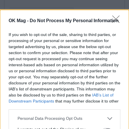
OK Mag -
Do Not Process My Personal Information
If you wish to opt-out of the sale, sharing to third parties, or
Όταν οι τιάρες ταξιδεύουν μαζί
processing of your personal or sensitive information for
targeted advertising by us, please use the below opt-out
με τις γυναίκες
section to confirm your selection. Please note that after your
opt-out request is processed you may continue seeing
Η Miller Fringe Tiara δεν στέκεται μόνη της μέσα
interest-based ads based on personal information utilized by
us or personal information disclosed to third parties prior to
στην οικογένεια. Είναι το πιο πρόσφατο
your opt-out. You may separately opt-out of the further
κεφάλαιο μιας πολύ παλαιότερης ιστορίας,
disclosure of your personal information by third parties on the
IAB’s list of downstream participants. This information may
όπου οι τιάρες δεν αλλάζουν απλώς χέρια, αλλά
also be disclosed by us to third parties on the
IAB’s List of
συνοδεύουν γυναίκες σε μεγάλες μεταβάσεις
Downstream Participants
that may further disclose it to other
third parties.
της ζωής τους.
Personal Data Processing Opt Outs