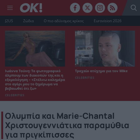
J2US
Ζώδια
Ο πιο αδύναμος κρίκος
Eurovision 2026
Ιωάννα Τούνη: Το φωτογραφικό
Τροχαίο ατύχημα για τον Mike
άλμπουμ των διακοπών της και η
CELEBRITIES
εξομολόγηση – «Στέλνω καλημέρα
στο αγόρι μου το ξημέρωμα να
βεβαιωθεί ότι ζω»
CELEBRITIES
Ολυμπία και Marie-Chantal
Χριστουγεννιάτικα παραμύθια
για πριγκίπισσες