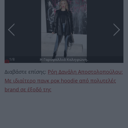
1/8
H Γαρυφαλλιά Καληφώνη.
Διαβάστε επίσης:
Ρόη Δανάλη Αποστολοπούλου:
Με ιδιαίτερο πανκ ροκ hoodie από πολυτελές
brand σε έξοδό της