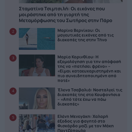
Σταματίνα Τσιμτσιλή: Οι εικόνες που
μοιράστηκε από τη γιορτή της
Μεταμόρφωσης του Σωτήρος στην Πάρο
Μαρίνα Βερνίκου: Οι
2
μαγευτικές εικόνες από τις
διακοπές της στην Τήνο
Μαρία Κορινθίου: Η
3
εξομολόγηση για την απόφασή
της να «πατήσει φρένο» –
«Είμαι καταευχαριστημένη και
πιο συνειδητοποιημένη από
ποτέ»
Έλενα Τσαβαλιά: Νοσταλγεί τις
4
διακοπές της στα Κουφονήσια
– «Από τότε έχω να πάω
διακοπές»
Ελένη Μενεγάκη: Χαλαρή
5
έξοδος για φαγητό στο
Φισκάρδο μαζί με τον Μάκη
Παντζόπουλο