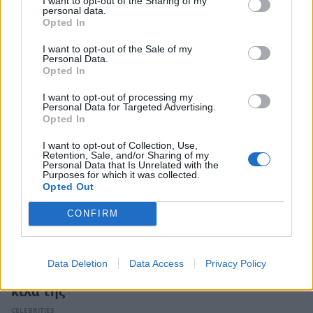
I want to opt-out of the Sharing of my
καλοκαίρι στη Σαντορίνη με φόντο την
personal data.
Opted In
καλντέρα
CELEBRITIES
I want to opt-out of the Sale of my
Personal Data.
Opted In
I want to opt-out of processing my
Personal Data for Targeted Advertising.
Opted In
I want to opt-out of Collection, Use,
Retention, Sale, and/or Sharing of my
Personal Data that Is Unrelated with the
Purposes for which it was collected.
Opted Out
CONFIRM
Γαρυφαλλιά Καληφώνη: Η απάντησή της στο
Data Deletion
Data Access
Privacy Policy
προσβλητικό σχόλιο που δέχτηκε για τα
κιλά της
CELEBRITIES