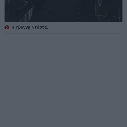
H Yβόννη Ντόστα.