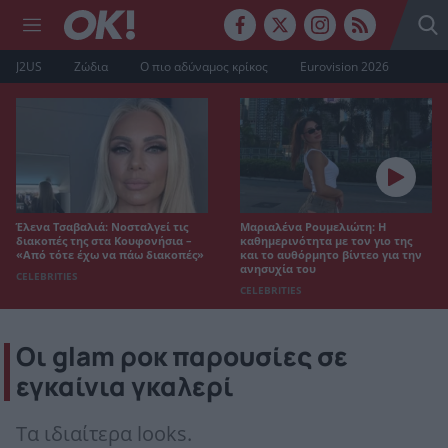
J2US
Ζώδια
Ο πιο αδύναμος κρίκος
Eurovision 2026
Έλενα Τσαβαλιά: Νοσταλγεί τις
Μαριαλένα Ρουμελιώτη: Η
διακοπές της στα Κουφονήσια –
καθημερινότητα με τον γιο της
«Από τότε έχω να πάω διακοπές»
και το αυθόρμητο βίντεο για την
ανησυχία του
CELEBRITIES
CELEBRITIES
Οι glam ροκ παρουσίες σε
εγκαίνια γκαλερί
Τα ιδιαίτερα looks.