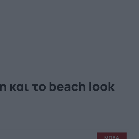
 και το beach look
ΜΟΔΑ