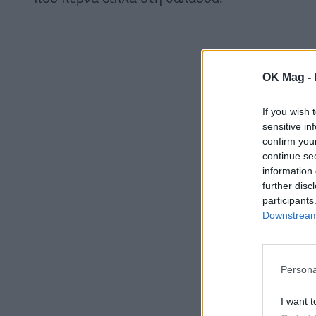
OK Mag -
If you wish 
sensitive in
confirm you
continue se
information 
further disc
participants
Downstream 
Persona
I want t