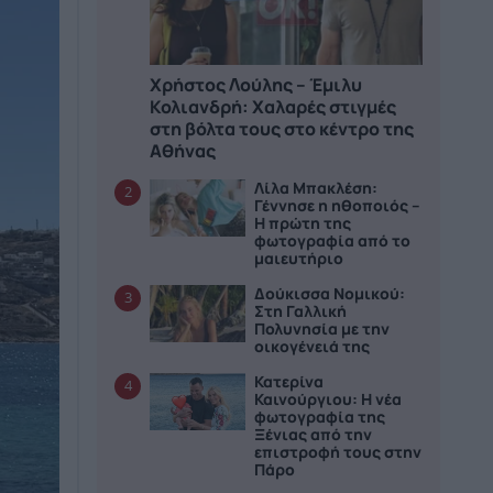
Χρήστος Λούλης – Έμιλυ
Κολιανδρή: Χαλαρές στιγμές
στη βόλτα τους στο κέντρο της
Αθήνας
Λίλα Μπακλέση:
2
Γέννησε η ηθοποιός –
Η πρώτη της
φωτογραφία από το
μαιευτήριο
Δούκισσα Νομικού:
3
Στη Γαλλική
Πολυνησία με την
οικογένειά της
Κατερίνα
4
Καινούργιου: Η νέα
φωτογραφία της
Ξένιας από την
επιστροφή τους στην
Πάρο