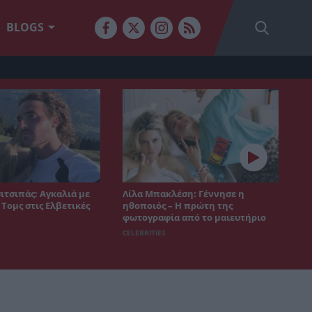
BLOGS
ιτσιπάς: Αγκαλιά με
Λίλα Μπακλέση: Γέννησε η
 Τομς στις Ελβετικές
ηθοποιός – Η πρώτη της
φωτογραφία από το μαιευτήριο
CELEBRITIES