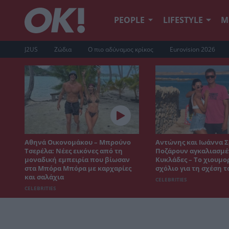
PEOPLE
LIFESTYLE
Μ
J2US
Ζώδια
Ο πιο αδύναμος κρίκος
Eurovision 2026
Αθηνά Οικονομάκου – Μπρούνο
Αντώνης και Ιωάννα Σ
Τσερέλα: Νέες εικόνες από τη
Ποζάρουν αγκαλιασμέν
μοναδική εμπειρία που βίωσαν
Κυκλάδες – Το χιουμο
στα Μπόρα Μπόρα με καρχαρίες
σχόλιο για τη σχέση τ
και σαλάχια
CELEBRITIES
CELEBRITIES