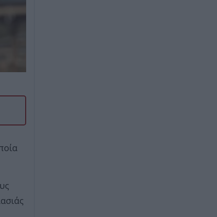
οποία
ους
ιασιάς