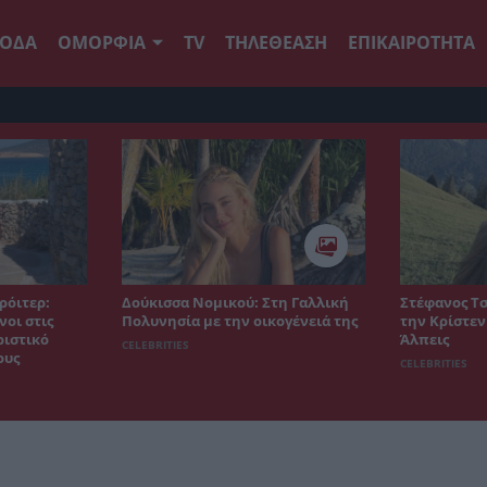
ΟΔΑ
ΟΜΟΡΦΙΑ
TV
ΤΗΛΕΘΕΑΣΗ
ΕΠΙΚΑΙΡΟΤΗΤΑ
ρόιτερ:
Δούκισσα Νομικού: Στη Γαλλική
Στέφανος Τσ
οι στις
Πολυνησία με την οικογένειά της
την Κρίστεν
ριστικό
Άλπεις
CELEBRITIES
ους
CELEBRITIES