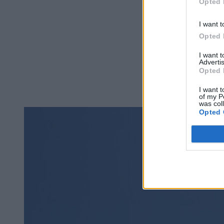
Opted 
I want t
Opted 
I want 
Advertis
Opted 
I want t
of my P
was col
Opted 