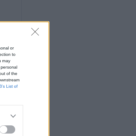
sonal or
ection to
ou may
 personal
out of the
 downstream
B’s List of