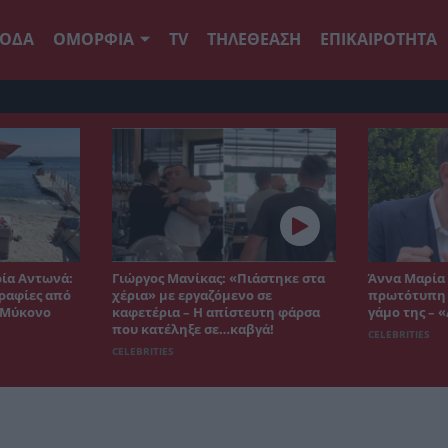
ΟΔΑ
ΟΜΟΡΦΙΑ
TV
ΤΗΛΕΘΕΑΣΗ
ΕΠΙΚΑΙΡΟΤΗΤΑ
ρία Αντωνά:
Γιώργος Μανίκας: «Πιάστηκε στα
Άννα Μαρία 
ραφίες από
χέρια» με εργαζόμενο σε
πρωτότυπη ι
η Μύκονο
καφετέρια – Η απίστευτη φάρσα
γάμο της – 
που κατέληξε σε…καβγά!
CELEBRITIES
CELEBRITIES