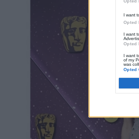
Opted 
I want t
Opted 
I want 
Advertis
Opted 
I want t
of my P
was col
Opted 