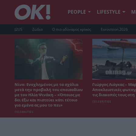
PEOPLE
LIFESTYLE
Μ
J2US
Ζώδια
Ο πιο αδύναμος κρίκος
Eurovision 2026
Νίνο: Ενοχλημένος με τα σχόλια
Γιώργος Λιάγκας – Μα
μετά την προβολή του επεισοδίου
Αποκλειστικές φωτογ
με τον Ηλία Ψινάκη – «Όποιος με
τις διακοπές τους στ
δει έξω και πιστεύει κάτι τέτοιο
CELEBRITIES
για εμένα ας μου το πει»
CELEBRITIES