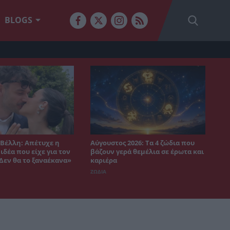
BLOGS
Βέλλη: Απέτυχε η
Αύγουστος 2026: Τα 4 ζώδια που
δέα που είχε για τον
βάζουν γερά θεμέλια σε έρωτα και
«Δεν θα το ξαναέκανα»
καριέρα
ΖΩΔΙΑ