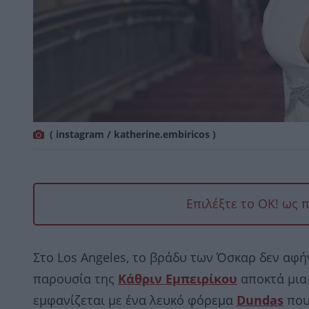
( instagram / katherine.embiricos )
Επιλέξτε το OK! ως 
Στο Los Angeles, το βράδυ των Όσκαρ δεν αφήνε
παρουσία της
Κάθριν Εμπειρ
ίκο
υ
αποκτά μια
εμφανίζεται με ένα λευκό φόρεμα
Dundas
που 