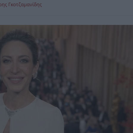
άρης Γκοτζαμανίδης