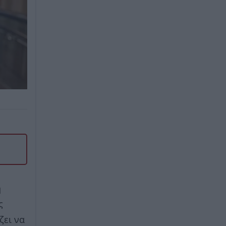
η
ς
ζει να