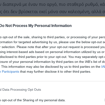
ν διαπερνά με έναν πιο αργό, πιο σταθερό ρυθμό, κά
ς ότι δεν βρίσκεται εκεί μόνο σαν καλεσμένη, αλλά 
λήρη διαδρομή στην awards season
. Το
The Voice 
Do Not Process My Personal Information
 αλλά βρέθηκε υποψήφιο στις Χρυσές Σφαίρες και στ
α για Όσκαρ στην κατηγορία
Best International Fe
to opt-out of the sale, sharing to third parties, or processing of your per
σιακού ντοκιμαντέρ και τοποθετούμενο στο ευρύτερ
formation for targeted advertising by us, please use the below opt-out s
r selection. Please note that after your opt-out request is processed y
γίας. Όταν η ίδια γράφει ότι αισθάνεται περήφανη 
eing interest-based ads based on personal information utilized by us or
ει πόσο μακριά μπορεί να φτάσει μια φωνή, δεν
disclosed to third parties prior to your opt-out. You may separately opt-
losure of your personal information by third parties on the IAB’s list of
, μια στάση απέναντι στο τι αξίζει να υποστηριχθεί
. This information may also be disclosed by us to third parties on the
IA
Participants
that may further disclose it to other third parties.
l Data Processing Opt Outs
o opt-out of the Sharing of my personal data.