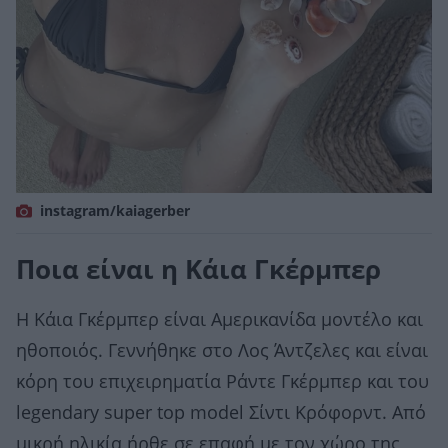
instagram/kaiagerber
Ποια είναι η Κάια Γκέρμπερ
Η Κάια Γκέρμπερ είναι Αμερικανίδα μοντέλο και
ηθοποιός. Γεννήθηκε στο Λος Άντζελες και είναι
κόρη του επιχειρηματία Ράντε Γκέρμπερ και του
legendary super top model Σίντι Κρόφορντ. Από
μικρή ηλικία ήρθε σε επαφή με τον χώρο της