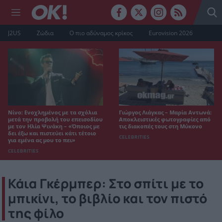
J2US
Ζώδια
Ο πιο αδύναμος κρίκος
Eurovision 2026
Νίνο: Ενοχλημένος με τα σχόλια
Γιώργος Λιάγκας – Μαρία Αντωνά:
μετά την προβολή του επεισοδίου
Αποκλειστικές φωτογραφίες από
με τον Ηλία Ψινάκη – «Όποιος με
τις διακοπές τους στη Μύκονο
δει έξω και πιστεύει κάτι τέτοιο
CELEBRITIES
για εμένα ας μου το πει»
CELEBRITIES
Κάια Γκέρμπερ: Στο σπίτι με το
μπικίνι, το βιβλίο και τον πιστό
της φίλο