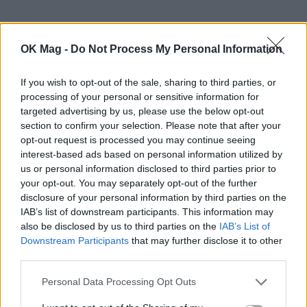
OK Mag -
Do Not Process My Personal Information
Η επιλογή της έρχεται να υπενθυμίσει ότι,
If you wish to opt-out of the sale, sharing to third parties, or
πολλές φορές, τα πιο απλά κομμάτια που
processing of your personal or sensitive information for
έχουμε στην κατοχή μας μπορούν να
targeted advertising by us, please use the below opt-out
section to confirm your selection. Please note that after your
αποκτήσουν πολλαπλούς ρόλους.
Ένα bikini
opt-out request is processed you may continue seeing
μπορεί να λειτουργήσει όχι μόνο ως μαγιό
interest-based ads based on personal information utilized by
us or personal information disclosed to third parties prior to
για την παραλία, αλλά και ως μέρος ενός
your opt-out. You may separately opt-out of the further
ανάλαφρου συνόλου για τις ώρες που
disclosure of your personal information by third parties on the
IAB’s list of downstream participants. This information may
περνάμε στο σπίτι, ειδικά τις ημέρες που η
also be disclosed by us to third parties on the
IAB’s List of
θερμοκρασία ανεβαίνει αισθητά.
Downstream Participants
that may further disclose it to other
third parties.
Personal Data Processing Opt Outs