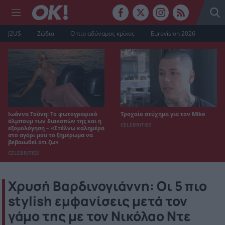
J2US
Ζώδια
Ο πιο αδύναμος κρίκος
Eurovision 2026
Ιωάννα Τούνη: Το φωτογραφικό
Τροχαίο ατύχημα για τον Mike
άλμπουμ των διακοπών της και η
CELEBRITIES
εξομολόγηση – «Στέλνω καλημέρα
στο αγόρι μου το ξημέρωμα να
βεβαιωθεί ότι ζω»
CELEBRITIES
Χρυσή Βαρδινογιάννη: Οι 5 πιο
stylish εμφανίσεις μετά τον
γάμο της με τον Νικόλαο Ντε