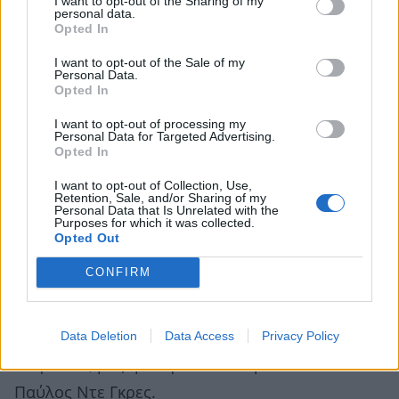
I want to opt-out of the Sharing of my
personal data.
Opted In
I want to opt-out of the Sale of my
Personal Data.
Πηγή εικόνας: NDP PHOTO
Opted In
I want to opt-out of processing my
Η επίσημη εμφάνιση με την
Personal Data for Targeted Advertising.
Opted In
Άννα Μαρία και τον Παύλο Ντε
I want to opt-out of Collection, Use,
Retention, Sale, and/or Sharing of my
Γκρες
Personal Data that Is Unrelated with the
Purposes for which it was collected.
Opted Out
Σε μία από τις πιο επίσημες κοινές εμφανίσεις
CONFIRM
τους, ο Νικόλαος Ντε Γκρες και η Χρυσή
Βαρδινογιάννη παρευρέθηκαν στην επετειακή
Data Deletion
Data Access
Privacy Policy
εκδήλωση για τα 130 χρόνια του Συλλόγου των
Αθηναίων, μαζί με την Άννα Μαρία και τον
Παύλος Ντε Γκρες.