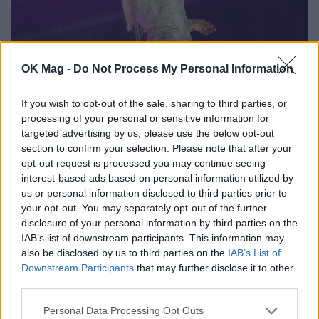
OK Mag -
Do Not Process My Personal Information
Άννα Βίσση: Η δημόσια στήριξη στον
Μανώλη Μητσιά – «Ο κόσμος δικαιώνει
If you wish to opt-out of the sale, sharing to third parties, or
πάντα τα τραγούδια και τους ερμηνευτές
processing of your personal or sensitive information for
τους»
targeted advertising by us, please use the below opt-out
section to confirm your selection. Please note that after your
CELEBRITIES
opt-out request is processed you may continue seeing
interest-based ads based on personal information utilized by
us or personal information disclosed to third parties prior to
your opt-out. You may separately opt-out of the further
disclosure of your personal information by third parties on the
IAB’s list of downstream participants. This information may
also be disclosed by us to third parties on the
IAB’s List of
Downstream Participants
that may further disclose it to other
third parties.
Personal Data Processing Opt Outs