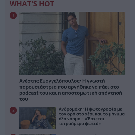
WHAT'S HOT
1
Ανέστης Ευαγγελόπουλος: Η γνωστή
παρουσιάστρια που αρνήθηκε να πάει στο
podcast του και η αποστομωτική απάντησή
του
Ανδρομάχη: Η φωτογραφία με
2
τον ορό στο χέρι και το μήνυμα
όλο νόημα – «Έρχεται
τετραήμερο φωτιά»