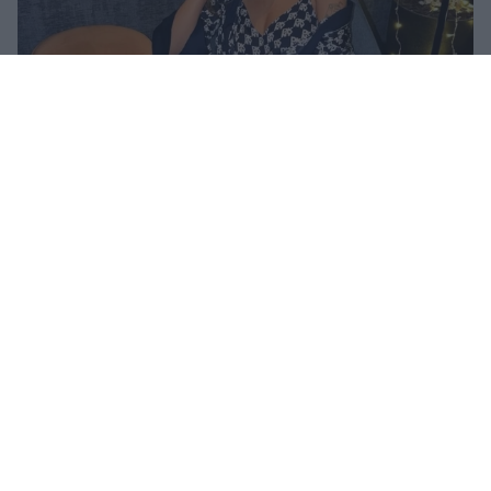
Ανδρομάχη: Η φωτογραφία με τον ορό στο χέρι και
το μήνυμα όλο νόημα – «Έρχεται τετραήμερο
φωτιά»