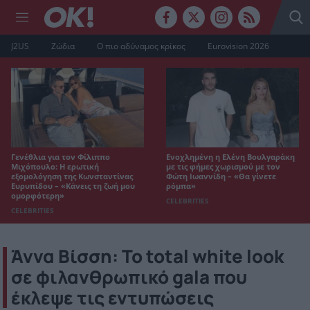
J2US
Ζώδια
Ο πιο αδύναμος κρίκος
Eurovision 2026
Γενέθλια για τον Φίλιππο
Ενοχλημένη η Ελένη Βουλγαράκη
Μιχόπουλο: Η ερωτική
με τις φήμες χωρισμού με τον
εξομολόγηση της Κωνσταντίνας
Φώτη Ιωαννίδη – «Θα γίνετε
Ευρυπίδου – «Κάνεις τη ζωή μου
ρόμπα»
ομορφότερη»
CELEBRITIES
CELEBRITIES
Άννα Βίσση: Το total white look
σε φιλανθρωπικό gala που
έκλεψε τις εντυπώσεις