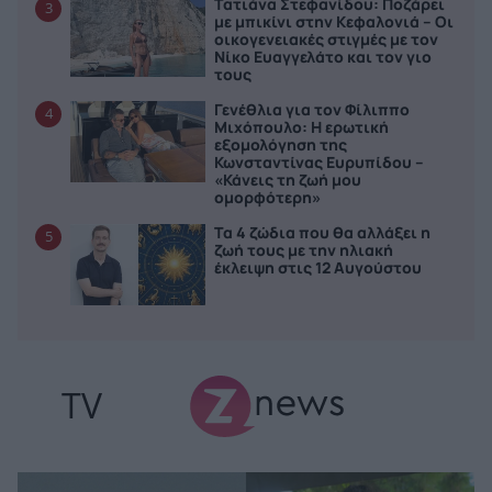
Τατιάνα Στεφανίδου: Ποζάρει
3
με μπικίνι στην Κεφαλονιά – Οι
οικογενειακές στιγμές με τον
Νίκο Ευαγγελάτο και τον γιο
τους
Γενέθλια για τον Φίλιππο
4
Μιχόπουλο: Η ερωτική
εξομολόγηση της
Κωνσταντίνας Ευρυπίδου –
«Κάνεις τη ζωή μου
ομορφότερη»
Τα 4 ζώδια που θα αλλάξει η
5
ζωή τους με την ηλιακή
έκλειψη στις 12 Αυγούστου
TV