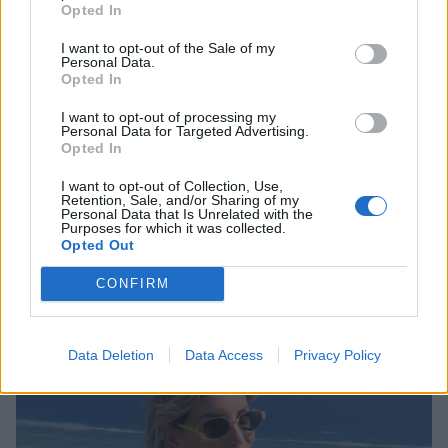
Opted In
I want to opt-out of the Sale of my
Personal Data.
Opted In
I want to opt-out of processing my
Personal Data for Targeted Advertising.
Opted In
I want to opt-out of Collection, Use,
Retention, Sale, and/or Sharing of my
Personal Data that Is Unrelated with the
Αγγελική Ηλιάδη: Η συγκλονιστική
Purposes for which it was collected.
εξομολόγηση για το θαύμα που βίωσε –
Opted Out
«Είδα τον Χριστό μπροστά μου»
CONFIRM
CELEBRITIES
Data Deletion
Data Access
Privacy Policy