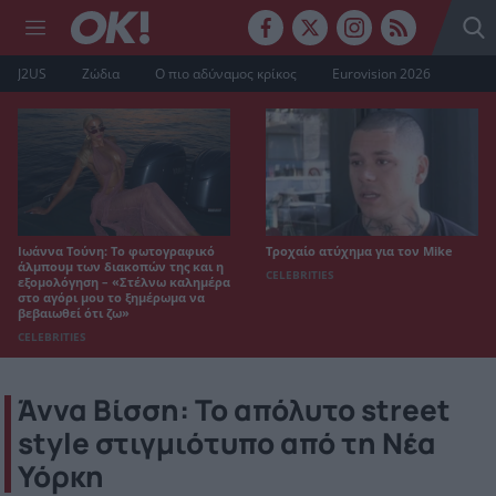
J2US
Ζώδια
Ο πιο αδύναμος κρίκος
Eurovision 2026
Ιωάννα Τούνη: Το φωτογραφικό
Τροχαίο ατύχημα για τον Mike
άλμπουμ των διακοπών της και η
CELEBRITIES
εξομολόγηση – «Στέλνω καλημέρα
στο αγόρι μου το ξημέρωμα να
βεβαιωθεί ότι ζω»
CELEBRITIES
Άννα Βίσση: Το απόλυτο street
style στιγμιότυπο από τη Νέα
Υόρκη