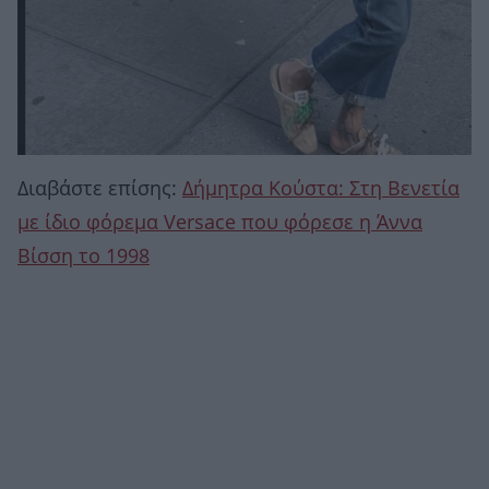
Διαβάστε επίσης:
Δήμητρα Κούστα: Στη Βενετία
με ίδιο φόρεμα Versace που φόρεσε η Άννα
Βίσση το 1998