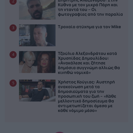
2
Κύθνο με τον μικρό Πάρη και
τη νταντά του – Οι
φωτογραφίες από την παραλία
Τροχαίο ατύχημα για τον Mike
3
Τζούλια Αλεξανδράτου κατά
4
Χρυσηίδας Δημουλίδου:
«Ανακάλεσε και ζήτησε
δημόσια συγγνώμη αλλιώς θα
κινηθώ νομικά»
Χρήστος Κούγιας: Αυστηρή
5
ανακοίνωση μετά τα
δημοσιεύματα για την
προσωπική του ζωή – «Κάθε
μελλοντικό δημοσίευμα θα
αντιμετωπίζεται άμεσα με
κάθε νόμιμο μέσο»