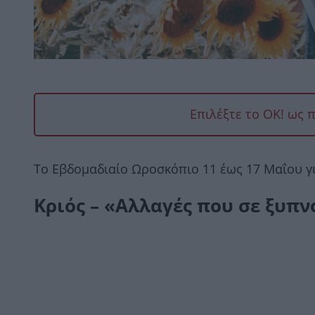
Επιλέξτε το OK! ως 
Το Εβδομαδιαίο Ωροσκόπιο 11 έως 17 Μαΐου γ
Κριός – «Αλλαγές που σε ξυπ