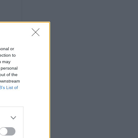
sonal or
ection to
ou may
 personal
out of the
 downstream
B’s List of