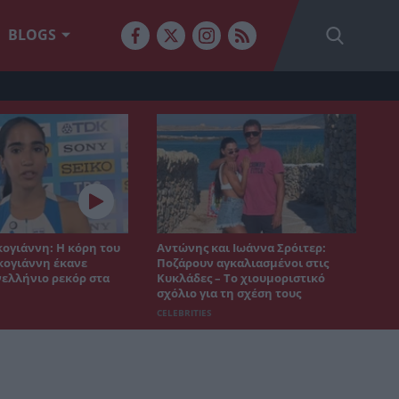
BLOGS
ογιάννη: Η κόρη του
Αντώνης και Ιωάννα Σρόιτερ:
ογιάννη έκανε
Ποζάρουν αγκαλιασμένοι στις
ελλήνιο ρεκόρ στα
Κυκλάδες – Το χιουμοριστικό
σχόλιο για τη σχέση τους
CELEBRITIES