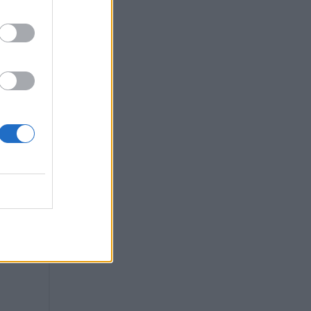
αστο.
ιέζουν
ε