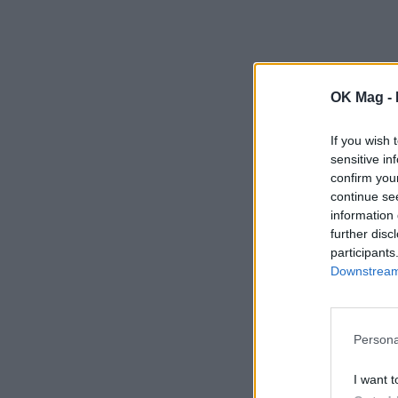
OK Mag -
If you wish 
sensitive in
confirm you
continue se
information 
further disc
participants
Downstream 
Persona
I want t