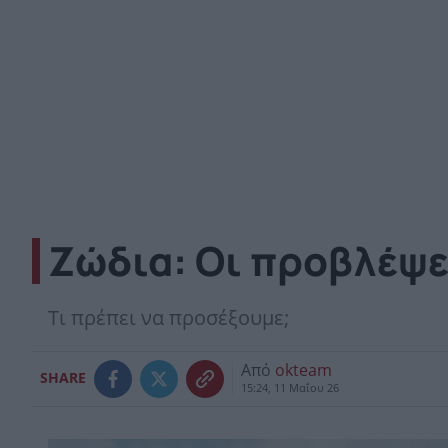
Ζώδια: Οι προβλέψε
Τι πρέπει να προσέξουμε;
Από
okteam
SHARE
15:24, 11 Μαΐου 26