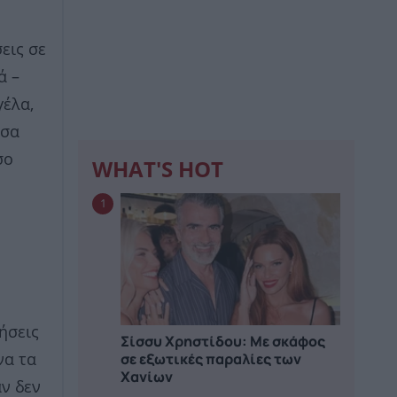
εις σε
ά –
γέλα,
έσα
σο
WHAT'S HOT
1
ήσεις
Σίσσυ Χρηστίδου: Με σκάφος
σε εξωτικές παραλίες των
να τα
Χανίων
αν δεν