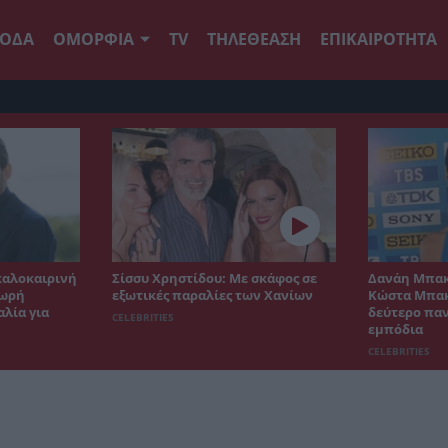
ΟΔΑ
ΟΜΟΡΦΙΑ
TV
ΤΗΛΕΘΕΑΣΗ
ΕΠΙΚΑΙΡΟΤΗΤΑ
καλοκαιρινή
Σίσσυ Χρηστίδου: Με σκάφος σε
Δανάη Μπακ
δωρή
εξωτικές παραλίες των Χανίων
Κώστα Μπακ
λία για
δεύτερο παν
CELEBRITIES
εμπόδια
CELEBRITIES