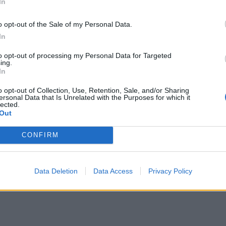
In
o opt-out of the Sale of my Personal Data.
ατικά και οικονομικά που ίσως σε βρουν απροετοίμ
In
ή για σπασμωδικές αντιδράσεις, αλλά για έξυπνη
to opt-out of processing my Personal Data for Targeted
ing.
 πιο γρήγορα θα βρεις το πάνω χέρι. Τα έξοδα σε π
In
θε η ώρα να γίνεις πιο αυστηρός με τον εαυτό σου.
o opt-out of Collection, Use, Retention, Sale, and/or Sharing
ersonal Data that Is Unrelated with the Purposes for which it
υ υπόσχονται πολλά. Κράτα χαμηλό προφίλ και παίξ
lected.
Out
CONFIRM
ις απόλαυσης»
Data Deletion
Data Access
Privacy Policy