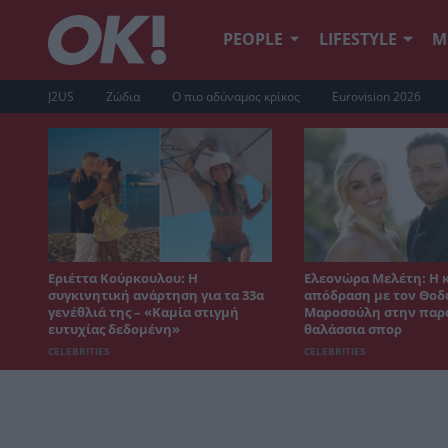
PEOPLE
LIFESTYLE
Μ
J2US
Ζώδια
Ο πιο αδύναμος κρίκος
Eurovision 2026
Εριέττα Κούρκουλου: Η
Ελεονώρα Μελέτη: Η 
συγκινητική ανάρτηση για τα 33α
απόδραση με τον Θο
γενέθλιά της – «Καμία στιγμή
Μαροσούλη στην παρα
ευτυχίας δεδομένη»
θαλάσσια σπορ
CELEBRITIES
CELEBRITIES