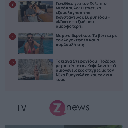
Γενέθλια για τον Φίλιππο
3
Μιχόπουλο: Η ερωτική
εξομολόγηση της
Κωνσταντίνας Ευρυπίδου –
«Κάνεις τη ζωή μου
ομορφότερη»
Μαρίνα Βερνίκου: Το βίντεο με
4
τον λαγοκέφαλο και η
συμβουλή της
Τατιάνα Στεφανίδου: Ποζάρει
5
με μπικίνι στην Κεφαλονιά – Οι
οικογενειακές στιγμές με τον
Νίκο Ευαγγελάτο και τον γιο
τους
TV