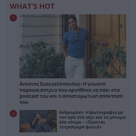
WHAT'S HOT
1
Ανέστης Ευαγγελόπουλος: Η γνωστή
παρουσιάστρια που αρνήθηκε να πάει στο
podcast του και η αποστομωτική απάντησή
του
Ανδρομάχη: Η φωτογραφία με
2
τον ορό στο χέρι και το μήνυμα
όλο νόημα – «Έρχεται
τετραήμερο φωτιά»