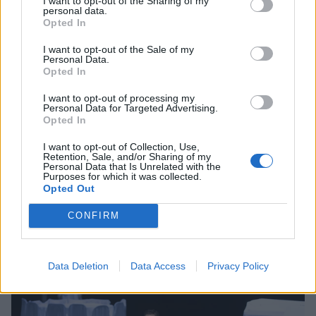
I want to opt-out of the Sharing of my
personal data.
Opted In
I want to opt-out of the Sale of my
Ζώδια σήμερα: Οι προβλέψεις της Δευτέρας
Personal Data.
Opted In
3/8
ΖΩΔΙΑ
I want to opt-out of processing my
Personal Data for Targeted Advertising.
Opted In
I want to opt-out of Collection, Use,
ΔΕΙΤΕ ΑΚΟΜΑ
Retention, Sale, and/or Sharing of my
Personal Data that Is Unrelated with the
Purposes for which it was collected.
ΖΩΔΙΑ
ΖΩΔΙΑ ΣΗΜΕΡΑ
Opted Out
CONFIRM
ΠΕΡΙΣΣΟΤΕΡΑ ΣΤΟ
Data Deletion
Data Access
Privacy Policy