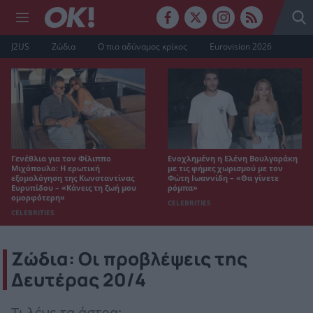
J2US
Ζώδια
Ο πιο αδύναμος κρίκος
Eurovision 2026
Γενέθλια για τον Φίλιππο
Ενοχλημένη η Ελένη Βουλγαράκη
Μιχόπουλο: Η ερωτική
με τις φήμες χωρισμού με τον
εξομολόγηση της Κωνσταντίνας
Φώτη Ιωαννίδη – «Θα γίνετε
Ευρυπίδου – «Κάνεις τη ζωή μου
ρόμπα»
ομορφότερη»
CELEBRITIES
CELEBRITIES
Ζώδια: Οι προβλέψεις της
Δευτέρας 20/4