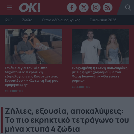
J2US
Ζώδια
Ο πιο αδύναμος κρίκος
Eurovision 2026
Γενέθλια για τον Φίλιππο
Ενοχλημένη η Ελένη Βουλγαράκη
Μιχόπουλο: Η ερωτική
με τις φήμες χωρισμού με τον
εξομολόγηση της Κωνσταντίνας
Φώτη Ιωαννίδη – «Θα γίνετε
Ευρυπίδου – «Κάνεις τη ζωή μου
ρόμπα»
ομορφότερη»
CELEBRITIES
CELEBRITIES
Ζήλιες, εξουσία, αποκαλύψεις:
Tο πιο εκρηκτικό τετράγωνο του
μήνα χτυπά 4 ζώδια