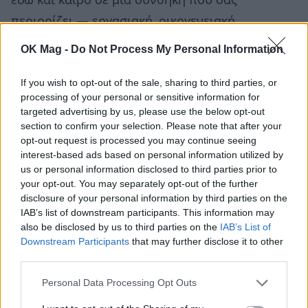
εδώ και καιρό σε μια συνθήκη που σας
περιορίζει — εργασιακή, οικογενειακή,
συντροφική — η 26η Μαΐου είναι μια από τις
OK Mag -
Do Not Process My Personal Information
μέρες-καμπή της χρονιάς. Δεν χρειάζεται να
If you wish to opt-out of the sale, sharing to third parties, or
σπάσετε γέφυρες. Αρκεί να μη δεχτείτε να
processing of your personal or sensitive information for
κρατηθείτε εκεί που δεν ταιριάζετε πια.
targeted advertising by us, please use the below opt-out
section to confirm your selection. Please note that after your
opt-out request is processed you may continue seeing
interest-based ads based on personal information utilized by
us or personal information disclosed to third parties prior to
your opt-out. You may separately opt-out of the further
disclosure of your personal information by third parties on the
IAB’s list of downstream participants. This information may
also be disclosed by us to third parties on the
IAB’s List of
Downstream Participants
that may further disclose it to other
third parties.
Personal Data Processing Opt Outs