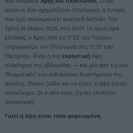
δύο ονόματα:
Άρης και Πλούτωνας
. Όταν
αυτοί οι δύο σχηματίζουν τετράγωνο, η ένταση
που έχει συσσωρευτεί αναζητά διέξοδο. Την
Τρίτη 26 Μαΐου 2026, στις 09:01 το πρωί ώρα
Ελλάδας, ο Άρης από τις 5°25′ του Ταύρου
τετραγωνίζει τον Πλούτωνα στις 5°25′ του
Υδροχόου. Είναι η πιο
εκρηκτική
όψη
ολόκληρης της εβδομάδας — και μία από τις πιο
“θεαματικές” του ενδιάμεσου διαστήματος της
άνοιξης. Όποιο ζώδιο και να είστε, η όψη ζητάει
αυτοέλεγχο. Σε 4 από εσάς, ζητάει επιπλέον
στρατηγική.
Γιατί η όψη είναι τόσο φορτισμένη