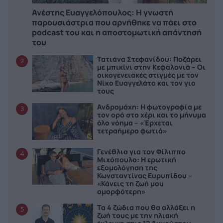
Ανέστης Ευαγγελόπουλος: Η γνωστή
παρουσιάστρια που αρνήθηκε να πάει στο
podcast του και η αποστομωτική απάντησή
του
Τατιάνα Στεφανίδου: Ποζάρει
2
με μπικίνι στην Κεφαλονιά – Οι
οικογενειακές στιγμές με τον
Νίκο Ευαγγελάτο και τον γιο
τους
Ανδρομάχη: Η φωτογραφία με
3
τον ορό στο χέρι και το μήνυμα
όλο νόημα – «Έρχεται
τετραήμερο φωτιά»
Γενέθλια για τον Φίλιππο
4
Μιχόπουλο: Η ερωτική
εξομολόγηση της
Κωνσταντίνας Ευρυπίδου –
«Κάνεις τη ζωή μου
ομορφότερη»
Τα 4 ζώδια που θα αλλάξει η
5
ζωή τους με την ηλιακή