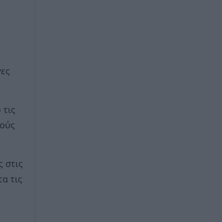
γες
 τις
ιούς
ς στις
α τις