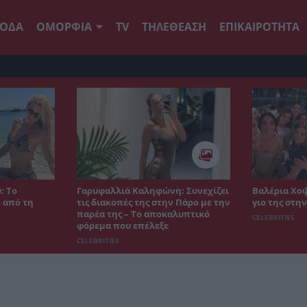
ΟΔΑ
ΟΜΟΡΦΙΑ
TV
ΤΗΛΕΘΕΑΣΗ
ΕΠΙΚΑΙΡΟΤΗΤΑ
: Το
Γαρυφαλλιά Καληφώνη: Συνεχίζει
Βαλέρια Χοψ
 από τη
τις διακοπές της στην Πάρο με την
γιο της στη
παρέα της – Το αποκαλυπτικό
CELEBRITIES
φόρεμα που επέλεξε
CELEBRITIES