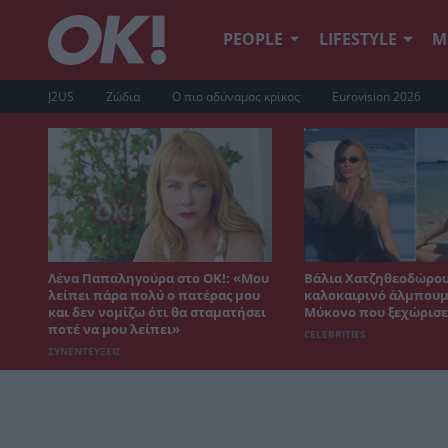
PEOPLE
LIFESTYLE
Μ
J2US
Ζώδια
Ο πιο αδύναμος κρίκος
Eurovision 2026
Λένα Παπαληγούρα στο ΟΚ!: «Μου
Βάλια Χατζηθεοδώρου
λείπει πάρα πολύ ο πατέρας μου
καλοκαιρινό άλμπουμ
και δεν νομίζω ότι θα σταματήσει
Μύκονο που ξεχώρισε
ποτέ να μου λείπει»
CELEBRITIES
ΣΥΝΕΝΤΕΥΞΕΙΣ