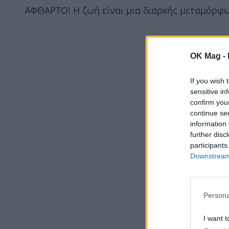
ΑΦΘΑΡΤΟ! Η ζωή είναι μια διαρκής μεταμόρφω
OK Mag -
If you wish 
sensitive in
confirm you
continue se
information 
further disc
participants
Downstream 
Persona
I want t