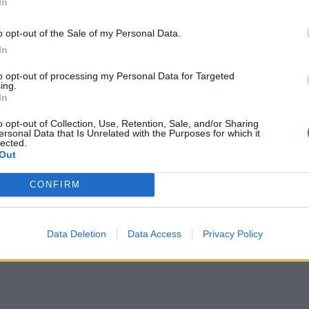
In
o opt-out of the Sale of my Personal Data.
In
to opt-out of processing my Personal Data for Targeted
ing.
In
o opt-out of Collection, Use, Retention, Sale, and/or Sharing
ersonal Data that Is Unrelated with the Purposes for which it
lected.
Out
 Σελήνης στο ζώδιο της Μεταμόρφωσης, του πάθ
CONFIRM
ες, Σκορπιοί και Υδροχόοι γεννημένοι τις τελευταίε
Data Deletion
Data Access
Privacy Policy
ικούς πλανήτες κοντά στην 25ο μοίρα αυτών των ζ