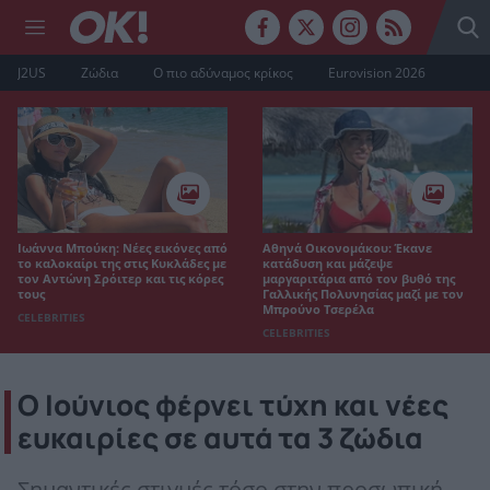
J2US
Ζώδια
Ο πιο αδύναμος κρίκος
Eurovision 2026
Ιωάννα Μπούκη: Νέες εικόνες από
Αθηνά Οικονομάκου: Έκανε
το καλοκαίρι της στις Κυκλάδες με
κατάδυση και μάζεψε
τον Αντώνη Σρόιτερ και τις κόρες
μαργαριτάρια από τον βυθό της
τους
Γαλλικής Πολυνησίας μαζί με τον
Μπρούνο Τσερέλα
CELEBRITIES
CELEBRITIES
Ο Ιούνιος φέρνει τύχη και νέες
ευκαιρίες σε αυτά τα 3 ζώδια