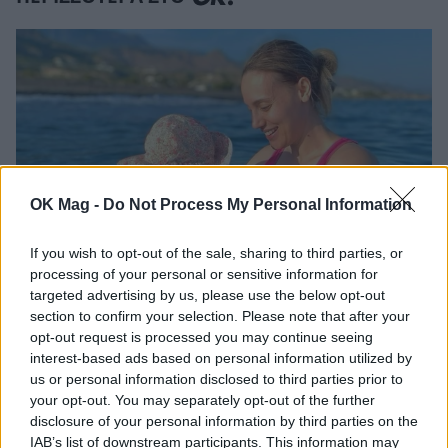
OK Mag -
Do Not Process My Personal Information
If you wish to opt-out of the sale, sharing to third parties, or
processing of your personal or sensitive information for
targeted advertising by us, please use the below opt-out
Άννα Κορακάκη: «Το πιο πολύτιμο
section to confirm your selection. Please note that after your
“μετάλλιό” μου είναι η κόρη μου» – Τα
opt-out request is processed you may continue seeing
συγκινητικά λόγια της για τα 10 χρόνια από
interest-based ads based on personal information utilized by
την κατάκτηση του χρυσού
us or personal information disclosed to third parties prior to
CELEBRITIES
your opt-out. You may separately opt-out of the further
disclosure of your personal information by third parties on the
IAB’s list of downstream participants. This information may