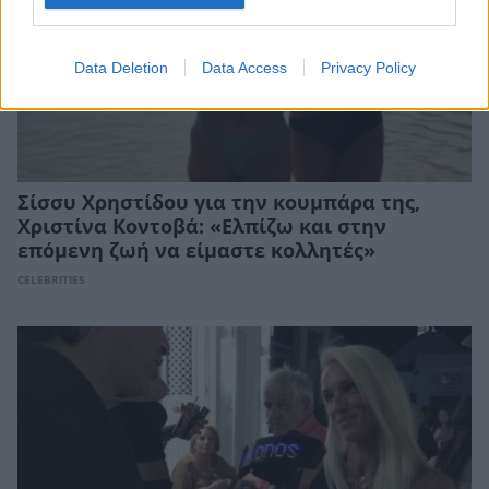
Data Deletion
Data Access
Privacy Policy
Σίσσυ Χρηστίδου για την κουμπάρα της,
Xριστίνα Κοντοβά: «Ελπίζω και στην
επόμενη ζωή να είμαστε κολλητές»
CELEBRITIES