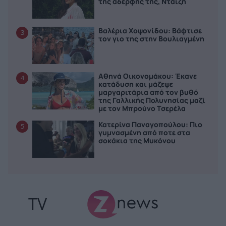
της αδερφής της, Νταίζη
Βαλέρια Χοψονίδου: Bάφτισε
3
τον γιο της στην Βουλιαγμένη
Αθηνά Οικονομάκου: Έκανε
4
κατάδυση και μάζεψε
μαργαριτάρια από τον βυθό
της Γαλλικής Πολυνησίας μαζί
με τον Μπρούνο Τσερέλα
Κατερίνα Παναγοπούλου: Πιο
5
γυμνασμένη από ποτε στα
σοκάκια της Μυκόνου
TV