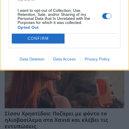
Ο Δημήτρης Σαμόλης εξομολογείται: «Έχω
I want to opt-out of Collection, Use,
Retention, Sale, and/or Sharing of my
υπάρξει πολύ κακοποιητικός»
Personal Data that Is Unrelated with the
Purposes for which it was collected.
CELEBRITIES
Opted Out
CONFIRM
Data Deletion
Data Access
Privacy Policy
Σίσσυ Χρηστίδου: Ποζάρει με φόντο το
ηλιοβασίλεμα στα Χανιά και κλέβει τις
εντυπώσεις