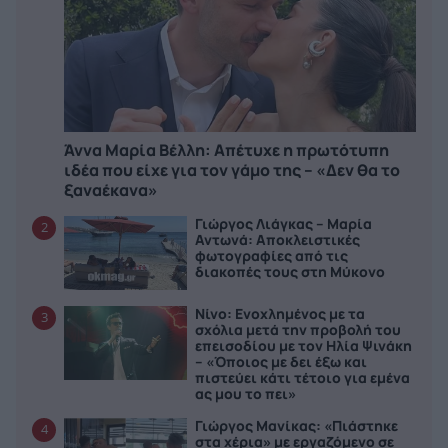
Άννα Μαρία Βέλλη: Απέτυχε η πρωτότυπη
ιδέα που είχε για τον γάμο της – «Δεν θα το
ξαναέκανα»
Γιώργος Λιάγκας – Μαρία
2
Αντωνά: Αποκλειστικές
φωτογραφίες από τις
διακοπές τους στη Μύκονο
Νίνο: Ενοχλημένος με τα
3
σχόλια μετά την προβολή του
επεισοδίου με τον Ηλία Ψινάκη
– «Όποιος με δει έξω και
πιστεύει κάτι τέτοιο για εμένα
ας μου το πει»
Γιώργος Μανίκας: «Πιάστηκε
4
στα χέρια» με εργαζόμενο σε