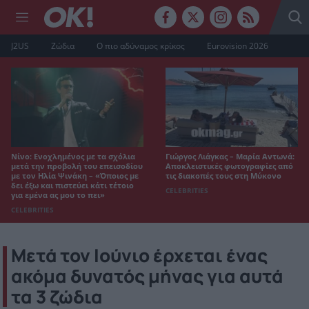
J2US
Ζώδια
Ο πιο αδύναμος κρίκος
Eurovision 2026
Νίνο: Ενοχλημένος με τα σχόλια
Γιώργος Λιάγκας – Μαρία Αντωνά:
μετά την προβολή του επεισοδίου
Αποκλειστικές φωτογραφίες από
με τον Ηλία Ψινάκη – «Όποιος με
τις διακοπές τους στη Μύκονο
δει έξω και πιστεύει κάτι τέτοιο
CELEBRITIES
για εμένα ας μου το πει»
CELEBRITIES
Μετά τον Ιούνιο έρχεται ένας
ακόμα δυνατός μήνας για αυτά
τα 3 ζώδια