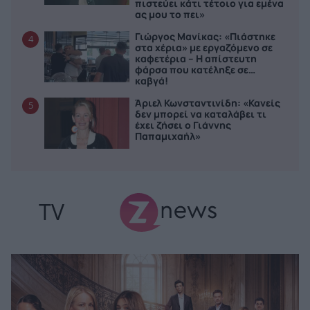
πιστεύει κάτι τέτοιο για εμένα
ας μου το πει»
Γιώργος Μανίκας: «Πιάστηκε
4
στα χέρια» με εργαζόμενο σε
καφετέρια – Η απίστευτη
φάρσα που κατέληξε σε…
καβγά!
Άριελ Κωνσταντινίδη: «Κανείς
5
δεν μπορεί να καταλάβει τι
έχει ζήσει ο Γιάννης
Παπαμιχαήλ»
TV