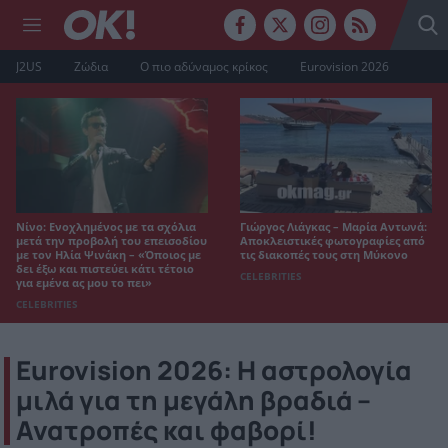
J2US
Ζώδια
Ο πιο αδύναμος κρίκος
Eurovision 2026
Νίνο: Ενοχλημένος με τα σχόλια
Γιώργος Λιάγκας – Μαρία Αντωνά:
μετά την προβολή του επεισοδίου
Αποκλειστικές φωτογραφίες από
με τον Ηλία Ψινάκη – «Όποιος με
τις διακοπές τους στη Μύκονο
δει έξω και πιστεύει κάτι τέτοιο
CELEBRITIES
για εμένα ας μου το πει»
CELEBRITIES
Eurovision 2026: Η αστρολογία
μιλά για τη μεγάλη βραδιά –
Ανατροπές και φαβορί!