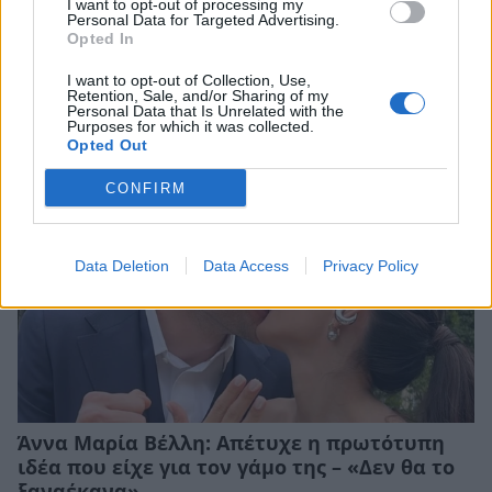
I want to opt-out of processing my
Personal Data for Targeted Advertising.
Σίσσυ Χρηστίδου: Ποζάρει με φόντο το
Opted In
ηλιοβασίλεμα στα Χανιά και κλέβει τις
εντυπώσεις
I want to opt-out of Collection, Use,
Retention, Sale, and/or Sharing of my
CELEBRITIES
Personal Data that Is Unrelated with the
Purposes for which it was collected.
Opted Out
CONFIRM
Data Deletion
Data Access
Privacy Policy
Άννα Μαρία Βέλλη: Απέτυχε η πρωτότυπη
ιδέα που είχε για τον γάμο της – «Δεν θα το
ξαναέκανα»