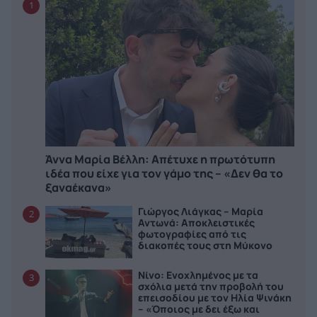
1
Άννα Μαρία Βέλλη: Απέτυχε η πρωτότυπη
ιδέα που είχε για τον γάμο της – «Δεν θα το
ξαναέκανα»
Γιώργος Λιάγκας – Μαρία
2
Αντωνά: Αποκλειστικές
φωτογραφίες από τις
διακοπές τους στη Μύκονο
Νίνο: Ενοχλημένος με τα
3
σχόλια μετά την προβολή του
επεισοδίου με τον Ηλία Ψινάκη
– «Όποιος με δει έξω και