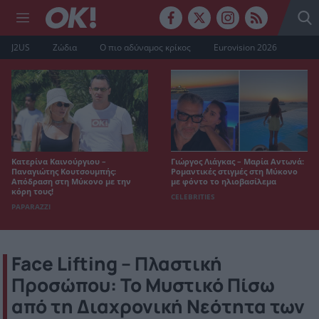
J2US
Ζώδια
Ο πιο αδύναμος κρίκος
Eurovision 2026
Κατερίνα Καινούργιου –
Γιώργος Λιάγκας – Μαρία Αντωνά:
Παναγιώτης Κουτσουμπής:
Ρομαντικές στιγμές στη Μύκονο
Απόδραση στη Μύκονο με την
με φόντο το ηλιοβασίλεμα
κόρη τους!
CELEBRITIES
PAPARAZZI
Face Lifting – Πλαστική
Προσώπου: Το Μυστικό Πίσω
από τη Διαχρονική Νεότητα των