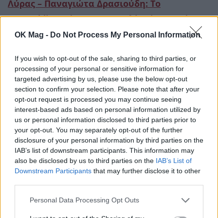
Λύρας – Παναγιώτα Δρασιούδη: Το
prewedding πάρτι στο Μπαλί! Αύριο ο γάμος
τους με παρανυφάκι την κόρη τους
OK Mag -
Do Not Process My Personal Information
ΔΕΙΤΕ ΑΚΟΜΑ
If you wish to opt-out of the sale, sharing to third parties, or
processing of your personal or sensitive information for
targeted advertising by us, please use the below opt-out
FACE LIFTING
ΠΛΑΣΤΙΚΗ ΠΡΟΣΩΠΟΥ
section to confirm your selection. Please note that after your
opt-out request is processed you may continue seeing
interest-based ads based on personal information utilized by
us or personal information disclosed to third parties prior to
your opt-out. You may separately opt-out of the further
ΠΕΡΙΣΣΟΤΕΡΑ ΣΤΟ
disclosure of your personal information by third parties on the
IAB’s list of downstream participants. This information may
also be disclosed by us to third parties on the
IAB’s List of
Downstream Participants
that may further disclose it to other
third parties.
Personal Data Processing Opt Outs