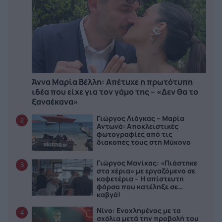
Άννα Μαρία Βέλλη: Απέτυχε η πρωτότυπη
ιδέα που είχε για τον γάμο της – «Δεν θα το
ξαναέκανα»
Γιώργος Λιάγκας – Μαρία
2
Αντωνά: Αποκλειστικές
φωτογραφίες από τις
διακοπές τους στη Μύκονο
Γιώργος Μανίκας: «Πιάστηκε
3
στα χέρια» με εργαζόμενο σε
καφετέρια – Η απίστευτη
φάρσα που κατέληξε σε…
καβγά!
Νίνο: Ενοχλημένος με τα
4
σχόλια μετά την προβολή του