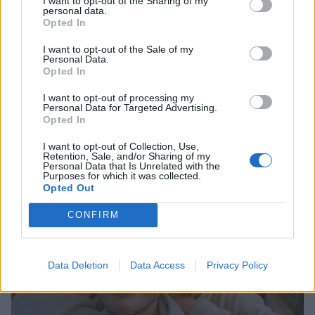
I want to opt-out of the Sharing of my
personal data.
Opted In
I want to opt-out of the Sale of my
Personal Data.
Opted In
Γιώργος Λιάγκας – Μαρία Αντωνά:
I want to opt-out of processing my
Personal Data for Targeted Advertising.
Ρομαντικές στιγμές στη Μύκονο με φόντο το
Opted In
ηλιοβασίλεμα
I want to opt-out of Collection, Use,
CELEBRITIES
Retention, Sale, and/or Sharing of my
Personal Data that Is Unrelated with the
Purposes for which it was collected.
Opted Out
CONFIRM
Data Deletion
Data Access
Privacy Policy