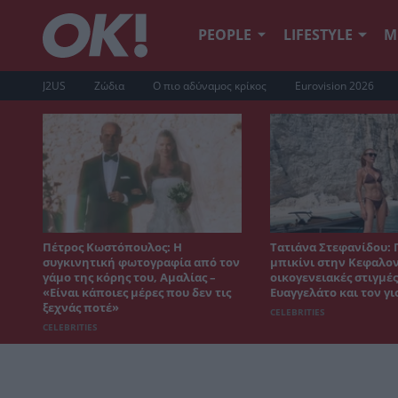
PEOPLE
LIFESTYLE
Μ
J2US
Ζώδια
Ο πιο αδύναμος κρίκος
Eurovision 2026
Πέτρος Κωστόπουλος: Η
Τατιάνα Στεφανίδου: 
συγκινητική φωτογραφία από τον
μπικίνι στην Κεφαλον
γάμο της κόρης του, Αμαλίας –
οικογενειακές στιγμές
«Είναι κάποιες μέρες που δεν τις
Ευαγγελάτο και τον γι
ξεχνάς ποτέ»
CELEBRITIES
CELEBRITIES