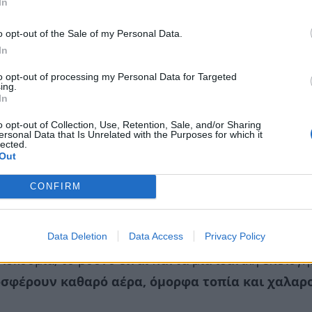
In
o opt-out of the Sale of my Personal Data.
In
to opt-out of processing my Personal Data for Targeted
ing.
In
o opt-out of Collection, Use, Retention, Sale, and/or Sharing
ersonal Data that Is Unrelated with the Purposes for which it
lected.
Out
CONFIRM
Data Deletion
Data Access
Privacy Policy
λυκοσμία, το βουνό είναι πάντα μια ιδανική επιλογή
σφέρουν καθαρό αέρα, όμορφα τοπία και χαλαρ