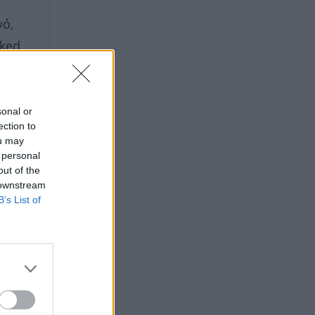
νό,
ked,
sonal or
ection to
ou may
 personal
out of the
 downstream
B’s List of