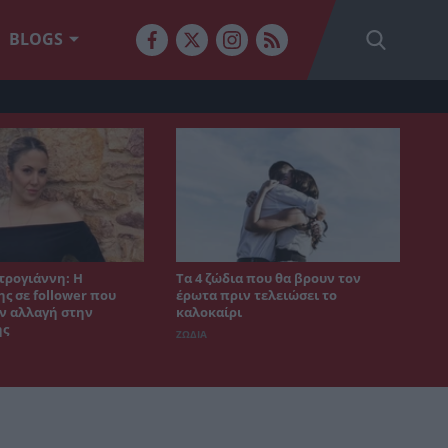
BLOGS
τρογιάννη: Η
Τα 4 ζώδια που θα βρουν τον
ς σε follower που
έρωτα πριν τελειώσει το
ν αλλαγή στην
καλοκαίρι
ης
ΖΩΔΙΑ