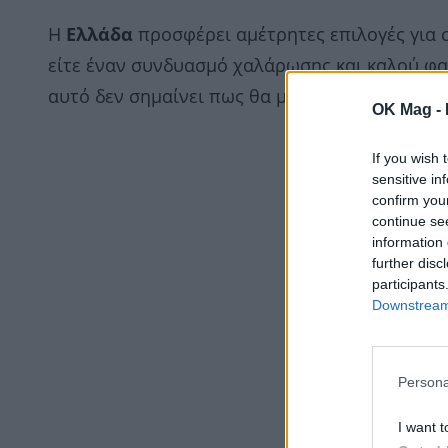
Η
Ελλάδα
προσφέρει αμέτρητες επιλογές για σ
είτε έναν συνδυασμό χαλάρωσης και καλού φαγη
αυτό δεν σημαίνει πως θα μείνεις στην πόλη 
OK Mag -
If you wish 
sensitive in
confirm you
continue se
information 
further disc
participants
Downstream 
Persona
I want t