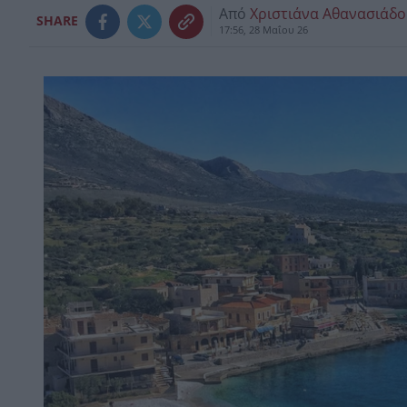
Από
Χριστιάνα Αθανασιάδ
SHARE
17:56, 28 Μαΐου 26