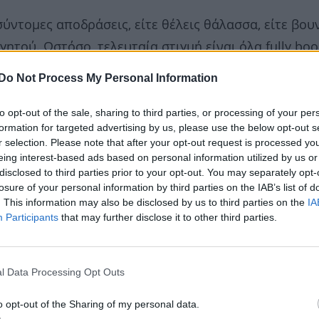
ύντομες αποδράσεις, είτε θέλεις θάλασσα, είτε βου
τού. Ωστόσο, τελευταία στιγμή είναι όλα fully boo
όμως.
Do Not Process My Personal Information
to opt-out of the sale, sharing to third parties, or processing of your per
formation for targeted advertising by us, please use the below opt-out s
r selection. Please note that after your opt-out request is processed y
eing interest-based ads based on personal information utilized by us or
disclosed to third parties prior to your opt-out. You may separately opt-
losure of your personal information by third parties on the IAB’s list of
. This information may also be disclosed by us to third parties on the
IA
Participants
that may further disclose it to other third parties.
l Data Processing Opt Outs
o opt-out of the Sharing of my personal data.