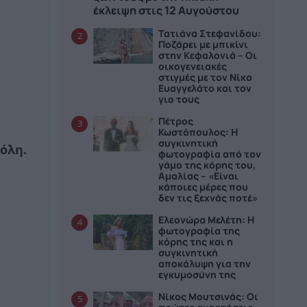
έκλειψη στις 12 Αυγούστου
Τατιάνα Στεφανίδου:
2
Ποζάρει με μπικίνι
στην Κεφαλονιά – Οι
οικογενειακές
στιγμές με τον Νίκο
Ευαγγελάτο και τον
γιο τους
Πέτρος
3
Κωστόπουλος: Η
συγκινητική
πόλη.
φωτογραφία από τον
γάμο της κόρης του,
Αμαλίας – «Είναι
κάποιες μέρες που
δεν τις ξεχνάς ποτέ»
Ελεονώρα Μελέτη: Η
4
φωτογραφία της
κόρης της και η
συγκινητική
αποκάλυψη για την
εγκυμοσύνη της
Νίκος Μουτσινάς: Οι
5