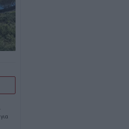
ι
 για