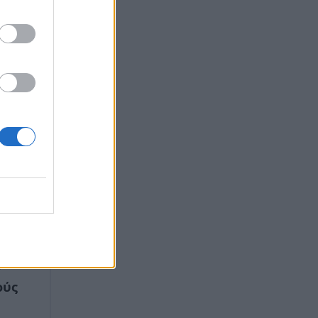
.
ούς