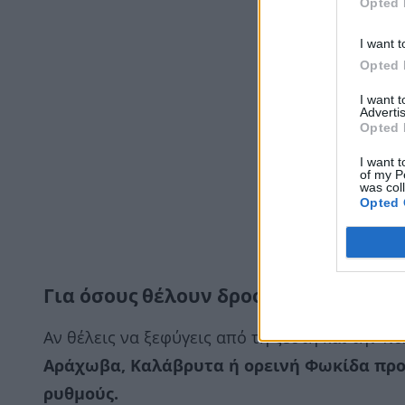
Opted 
I want t
Opted 
I want 
Advertis
Opted 
I want t
of my P
was col
Opted 
Για όσους θέλουν δροσιά στο βουνό
Αν θέλεις να ξεφύγεις από τη ζέστη και την πο
Αράχωβα, Καλάβρυτα ή ορεινή Φωκίδα προ
ρυθμούς.