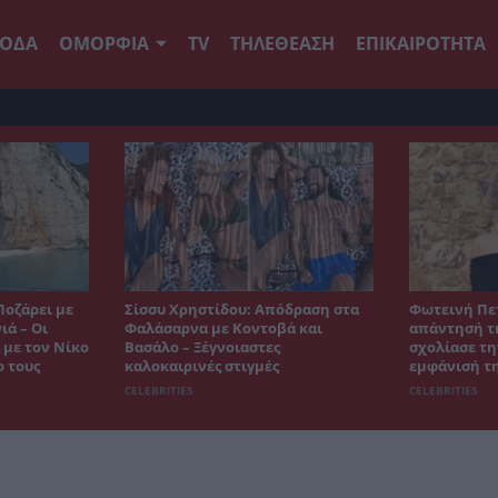
ΟΔΑ
ΟΜΟΡΦΙΑ
TV
ΤΗΛΕΘΕΑΣΗ
ΕΠΙΚΑΙΡΟΤΗΤΑ
Ποζάρει με
Σίσσυ Χρηστίδου: Απόδραση στα
Φωτεινή Πε
ιά – Οι
Φαλάσαρνα με Κοντοβά και
απάντησή τη
 με τον Νίκο
Βασάλο – Ξέγνοιαστες
σχολίασε τη
ο τους
καλοκαιρινές στιγμές
εμφάνισή τ
CELEBRITIES
CELEBRITIES