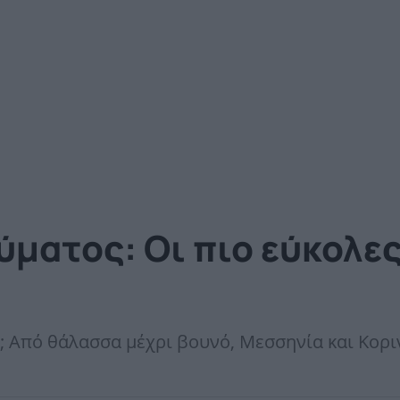
ματος: Οι πιο εύκολες
ρο; Από θάλασσα μέχρι βουνό, Μεσσηνία και Κορι