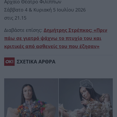
Αρχαίο Θέατρο Φιλίππων
Σάββατο 4 & Κυριακή 5 Ιουλίου 2026
στις 21.15
Διαβάστε επίσης:
Δημήτρης Στρέπκος: «Πριν
πάω σε γιατρό ψάχνω το πτυχίο του και
κριτικές από ασθενείς του που έζησαν»
ΣΧΕΤΙΚΑ ΑΡΘΡΑ