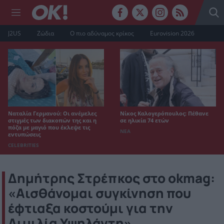
J2US
Ζώδια
Ο πιο αδύναμος κρίκος
Eurovision 2026
Ναταλία Γερμανού: Οι ανέμελες
Νίκος Καλογερόπουλος: Πέθανε
στιγμές των διακοπών της και η
σε ηλικία 74 ετών
πόζα με μαγιό που έκλεψε τις
ΝΕΑ
εντυπώσεις
CELEBRITIES
Δημήτρης Στρέπκος στο okmag:
«Αισθάνομαι συγκίνηση που
έφτιαξα κοστούμι για την
Αιμιλία Υψηλάντη»