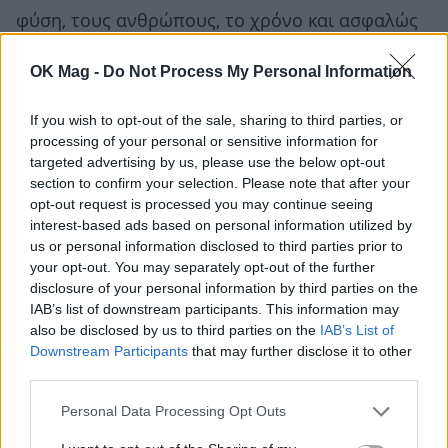
φύση, τους ανθρώπους, το χρόνο και ασφαλώς
τη ροή των γεγονότων. Ωστόσο αυτή η εξουσία
OK Mag -
Do Not Process My Personal Information
τον έχει απομακρύνει από την αληθινή φύση
του ανθρώπου, μια και η γνώση του λειτουργεί
If you wish to opt-out of the sale, sharing to third parties, or
processing of your personal or sensitive information for
ως μηχανισμός ελέγχου. Το έργο παρακολουθεί
targeted advertising by us, please use the below opt-out
τη συνειδητή επιλογή του να γίνει και πάλι…
section to confirm your selection. Please note that after your
opt-out request is processed you may continue seeing
άνθρωπος, και να διασταυρωθεί έτσι με τη
interest-based ads based on personal information utilized by
μενανδρική σκέψη ότι ο άνθρωπος γίνεται
us or personal information disclosed to third parties prior to
your opt-out. You may separately opt-out of the further
‘ωραίος’, όταν χρησιμοποιεί τη δύναμή του για
disclosure of your personal information by third parties on the
κοινό καλό.
IAB’s list of downstream participants. This information may
also be disclosed by us to third parties on the
IAB’s List of
Downstream Participants
that may further disclose it to other
third parties.
Personal Data Processing Opt Outs