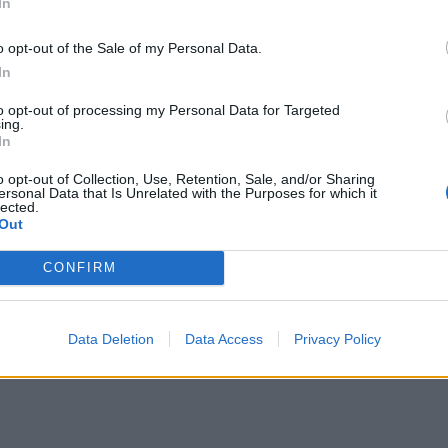
In
o opt-out of the Sale of my Personal Data.
In
to opt-out of processing my Personal Data for Targeted
ing.
In
o opt-out of Collection, Use, Retention, Sale, and/or Sharing
ersonal Data that Is Unrelated with the Purposes for which it
lected.
Out
ν θα ερμηνεύσουν ο Δημήτρης Μπάσης, η Σοφία Μαν
CONFIRM
, «Κι έλεγες», «Τελειώσαμε λοιπόν», «Τι έκανα για
ο ταξίδι», «Θες», «Κάποιες φορές», «Σβήσε το φεγγά
Data Deletion
Data Access
Privacy Policy
όνη και θρύψαλα» κ.α.