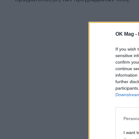
OK Mag -
If you wish 
sensitive in
confirm you
continue se
information 
further disc
participants
Downstream 
Persona
I want t