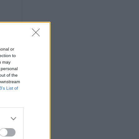
sonal or
ection to
ou may
 personal
out of the
 downstream
B’s List of