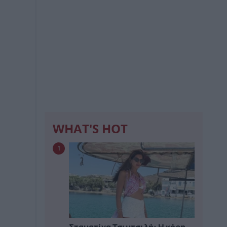
WHAT'S HOT
1
Σταματίνα Τσιμτσιλή: Η κόρη