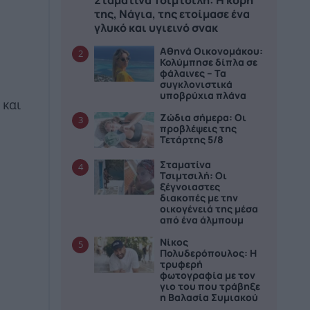
της, Νάγια, της ετοίμασε ένα
γλυκό και υγιεινό σνακ
Αθηνά Οικονομάκου:
2
Κολύμπησε δίπλα σε
φάλαινες – Τα
συγκλονιστικά
υποβρύχια πλάνα
 και
Ζώδια σήμερα: Οι
3
προβλέψεις της
Τετάρτης 5/8
Σταματίνα
4
Τσιμτσιλή: Οι
ξέγνοιαστες
διακοπές με την
οικογένειά της μέσα
από ένα άλμπουμ
Νίκος
5
Πολυδερόπουλος: Η
τρυφερή
φωτογραφία με τον
γιο του που τράβηξε
η Βαλασία Συμιακού