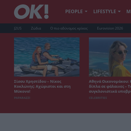
PEOPLE
LIFESTYLE
Μ
J2US
Ζώδια
Ο πιο αδύναμος κρίκος
Eurovision 2026
Σίσσυ Χρηστίδου – Νίκος
Αθηνά Οικονομάκου:
Κοκλώνης: Αχώριστοι και στη
δίπλα σε φάλαινες – Τ
Μύκονο!
συγκλονιστικά υποβρ
PAPARAZZI
CELEBRITIES