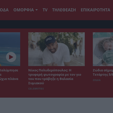
ΟΔΑ
ΟΜΟΡΦΙΑ
TV
ΤΗΛΕΘΕΑΣΗ
ΕΠΙΚΑΙΡΟΤΗΤΑ
 Κολύμπησε
Νίκος Πολυδερόπουλος: Η
Ζώδια σήμερ
α
τρυφερή φωτογραφία με τον γιο
Τετάρτης 5/
ύχια πλάνα
του που τράβηξε η Βαλασία
ΖΩΔΙΑ
Συμιακού
CELEBRITIES