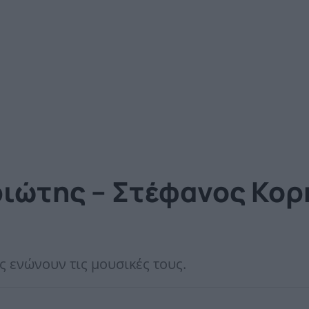
ώτης – Στέφανος Κορκ
ς ενώνουν τις μουσικές τους.