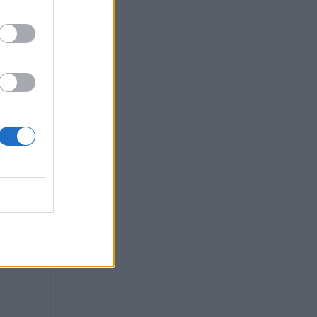
ουσάκη
 πάρτη
ρι»,