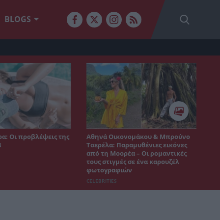
BLOGS
α: Οι προβλέψεις της
Αθηνά Οικονομάκου & Μπρούνο
8
Τσερέλα: Παραμυθένιες εικόνες
από τη Μοορέα – Οι ρομαντικές
τους στιγμές σε ένα καρουζέλ
φωτογραφιών
CELEBRITIES