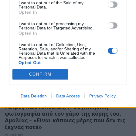
I want to opt-out of the Sale of my
εγκυμοσύνη της
Personal Data.
Opted In
CELEBRITIES
I want to opt-out of processing my
Personal Data for Targeted Advertising.
Opted In
I want to opt-out of Collection, Use,
Retention, Sale, and/or Sharing of my
Personal Data that Is Unrelated with the
Purposes for which it was collected.
Opted Out
CONFIRM
Data Deletion
Data Access
Privacy Policy
Πέτρος Κωστόπουλος: Η συγκινητική
φωτογραφία από τον γάμο της κόρης του,
Αμαλίας – «Είναι κάποιες μέρες που δεν τις
ξεχνάς ποτέ»
CELEBRITIES