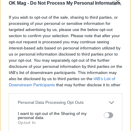
OK Mag -
Do Not Process My Personal Information
Τα 4 ζώδια που θα αλλάξει η ζωή τους με την
If you wish to opt-out of the sale, sharing to third parties, or
processing of your personal or sensitive information for
ηλιακή έκλειψη στις 12 Αυγούστου
targeted advertising by us, please use the below opt-out
ΖΩΔΙΑ
section to confirm your selection. Please note that after your
opt-out request is processed you may continue seeing
interest-based ads based on personal information utilized by
us or personal information disclosed to third parties prior to
your opt-out. You may separately opt-out of the further
disclosure of your personal information by third parties on the
IAB’s list of downstream participants. This information may
also be disclosed by us to third parties on the
IAB’s List of
Downstream Participants
that may further disclose it to other
third parties.
Personal Data Processing Opt Outs
I want to opt-out of the Sharing of my
personal data.
Ελεονώρα Μελέτη: Η φωτογραφία της κόρης
Opted In
της και η συγκινητική αποκάλυψη για την