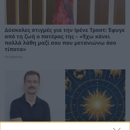
Δύσκολες στιγμές για την Ιρένε Τροστ: Έφυγε
από τη ζωή ο πατέρας της – «Έχω κάνει
πολλά λάθη μαζί σου που μετανιώνω όσο
τίποτα»
CELEBRITIES