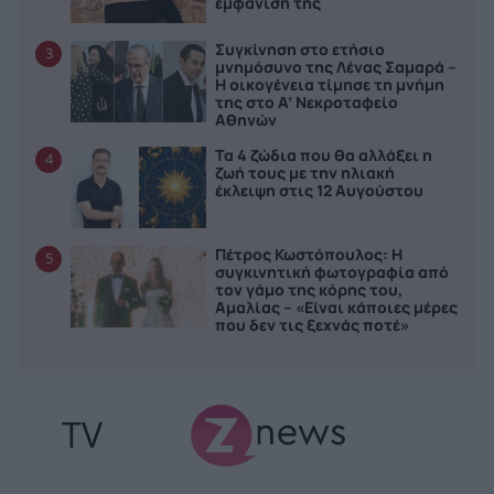
εμφάνισή της
Συγκίνηση στο ετήσιο
3
μνημόσυνο της Λένας Σαμαρά –
Η οικογένεια τίμησε τη μνήμη
της στο Α’ Νεκροταφείο
Αθηνών
Τα 4 ζώδια που θα αλλάξει η
4
ζωή τους με την ηλιακή
έκλειψη στις 12 Αυγούστου
Πέτρος Κωστόπουλος: Η
5
συγκινητική φωτογραφία από
τον γάμο της κόρης του,
Αμαλίας – «Είναι κάποιες μέρες
που δεν τις ξεχνάς ποτέ»
TV