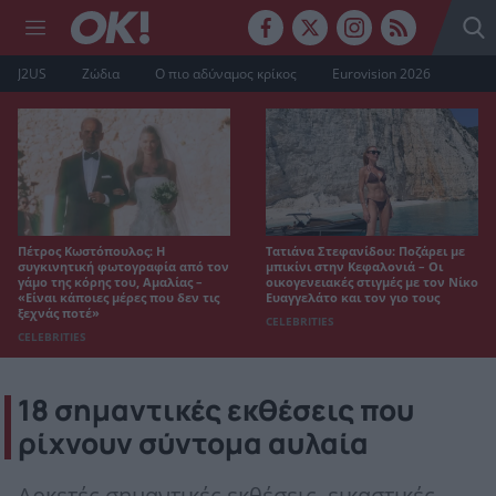
J2US
Ζώδια
Ο πιο αδύναμος κρίκος
Eurovision 2026
Πέτρος Κωστόπουλος: Η
Τατιάνα Στεφανίδου: Ποζάρει με
συγκινητική φωτογραφία από τον
μπικίνι στην Κεφαλονιά – Οι
γάμο της κόρης του, Αμαλίας –
οικογενειακές στιγμές με τον Νίκο
«Είναι κάποιες μέρες που δεν τις
Ευαγγελάτο και τον γιο τους
ξεχνάς ποτέ»
CELEBRITIES
CELEBRITIES
18 σημαντικές εκθέσεις που
ρίχνουν σύντομα αυλαία