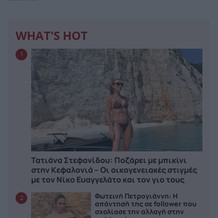
WHAT'S HOT
1
Τατιάνα Στεφανίδου: Ποζάρει με μπικίνι
στην Κεφαλονιά – Οι οικογενειακές στιγμές
με τον Νίκο Ευαγγελάτο και τον γιο τους
Φωτεινή Πετρογιάννη: Η
2
απάντησή της σε follower που
σχολίασε την αλλαγή στην