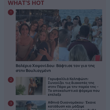
WHAT'S HOT
1
Βαλέρια Χοψονίδου: Bάφτισε τον γιο της
στην Βουλιαγμένη
Γαρυφαλλιά Καληφώνη:
2
Συνεχίζει τις διακοπές της
στην Πάρο με την παρέα της –
Το αποκαλυπτικό φόρεμα που
επέλεξε
Αθηνά Οικονομάκου: Έκανε
3
κατάδυση και μάζεψε