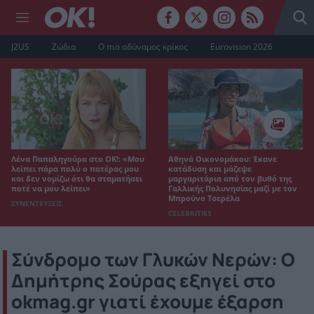
J2US
Ζώδια
Ο πιο αδύναμος κρίκος
Eurovision 2026
Λένα Παπαληγούρα στο ΟΚ!: «Μου
Αθηνά Οικονομάκου: Έκανε
λείπει πάρα πολύ ο πατέρας μου
κατάδυση και μάζεψε
και δεν νομίζω ότι θα σταματήσει
μαργαριτάρια από τον βυθό της
ποτέ να μου λείπει»
Γαλλικής Πολυνησίας μαζί με τον
Μπρούνο Τσερέλα
ΣΥΝΕΝΤΕΥΞΕΙΣ
CELEBRITIES
Σύνδρομο των Γλυκών Νερών: Ο
Δημήτρης Σούρας εξηγεί στο
okmag.gr γιατί έχουμε έξαρση