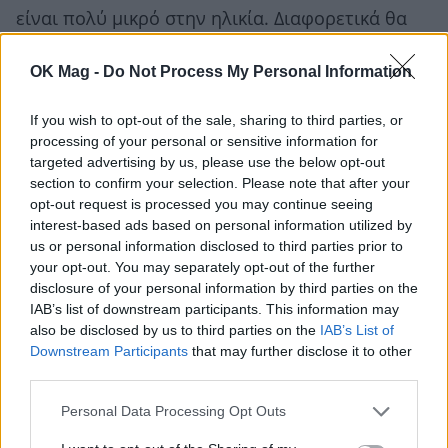
είναι πολύ μικρό στην ηλικία. Διαφορετικά θα
πάρει την πορεία του και θα είναι ο αυριανός
OK Mag -
Do Not Process My Personal Information
δολοφόνος.
If you wish to opt-out of the sale, sharing to third parties, or
Θα λέγατε πως κυριαρχεί ο μιμητισμός;
processing of your personal or sensitive information for
Υπάρχουν άντρες με αυτή τη διαταραχή και
targeted advertising by us, please use the below opt-out
section to confirm your selection. Please note that after your
βλέποντας όλες τις περιπτώσεις που
opt-out request is processed you may continue seeing
συμβαίνουν σήμερα να θέλει να μιμηθεί τις
interest-based ads based on personal information utilized by
us or personal information disclosed to third parties prior to
πράξεις αυτές;
your opt-out. You may separately opt-out of the further
disclosure of your personal information by third parties on the
IAB’s list of downstream participants. This information may
also be disclosed by us to third parties on the
IAB’s List of
Downstream Participants
that may further disclose it to other
third parties.
Personal Data Processing Opt Outs