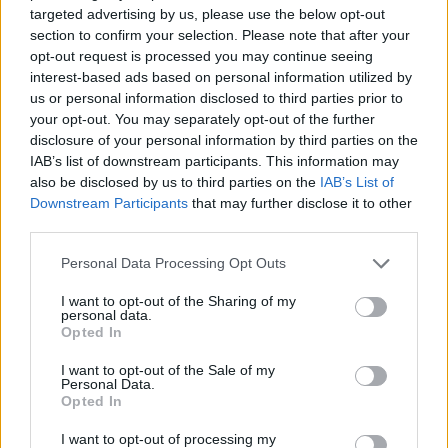
targeted advertising by us, please use the below opt-out
section to confirm your selection. Please note that after your
opt-out request is processed you may continue seeing
interest-based ads based on personal information utilized by
us or personal information disclosed to third parties prior to
your opt-out. You may separately opt-out of the further
disclosure of your personal information by third parties on the
IAB’s list of downstream participants. This information may
also be disclosed by us to third parties on the
IAB’s List of
Downstream Participants
that may further disclose it to other
Κωνσταντίνου και Ελένης: Σπάνια backstage
third parties.
βίντεο από τα γυρίσματα της σειράς
Personal Data Processing Opt Outs
CELEBRITIES
I want to opt-out of the Sharing of my
personal data.
Opted In
WHAT'S HOT
I want to opt-out of the Sale of my
Personal Data.
1
Opted In
I want to opt-out of processing my