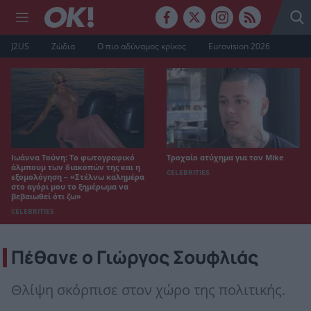
J2US
Ζώδια
Ο πιο αδύναμος κρίκος
Eurovision 2026
Ιωάννα Τούνη: Το φωτογραφικό
Τροχαίο ατύχημα για τον Mike
άλμπουμ των διακοπών της και η
CELEBRITIES
εξομολόγηση – «Στέλνω καλημέρα
στο αγόρι μου το ξημέρωμα να
βεβαιωθεί ότι ζω»
CELEBRITIES
Πέθανε ο Γιώργος Σουφλιάς
Θλίψη σκόρπισε στον χώρο της πολιτικής.