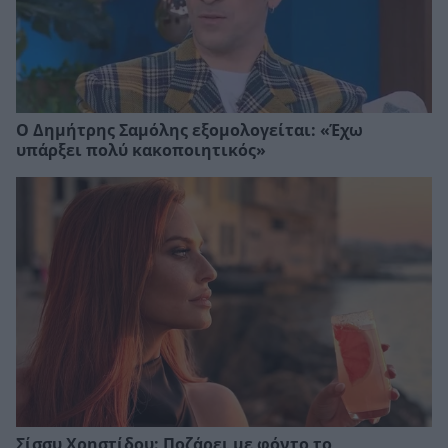
Ο Δημήτρης Σαμόλης εξομολογείται: «Έχω
υπάρξει πολύ κακοποιητικός»
Σίσσυ Χρηστίδου: Ποζάρει με φόντο το