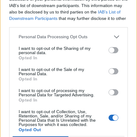
IAB’s list of downstream participants. This information may
Άριελ Κωνσταντινίδη: «Κανείς δεν μπορεί να
also be disclosed by us to third parties on the
IAB’s List of
καταλάβει τι έχει ζήσει ο Γιάννης
Downstream Participants
that may further disclose it to other
Παπαμιχαήλ»
third parties.
CELEBRITIES
Personal Data Processing Opt Outs
I want to opt-out of the Sharing of my
personal data.
Opted In
I want to opt-out of the Sale of my
Personal Data.
Opted In
I want to opt-out of processing my
Personal Data for Targeted Advertising.
Opted In
I want to opt-out of Collection, Use,
Retention, Sale, and/or Sharing of my
Personal Data that Is Unrelated with the
Ιουλία Καλλιμάνη: Θα παντρευτεί με τον
Purposes for which it was collected.
Opted Out
αγαπημένο της Μιχάλη Τουρατζίδη στη