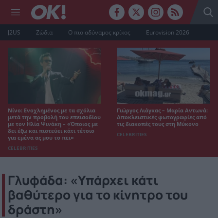
J2US
Ζώδια
Ο πιο αδύναμος κρίκος
Eurovision 2026
Νίνο: Ενοχλημένος με τα σχόλια
Γιώργος Λιάγκας – Μαρία Αντωνά:
μετά την προβολή του επεισοδίου
Αποκλειστικές φωτογραφίες από
με τον Ηλία Ψινάκη – «Όποιος με
τις διακοπές τους στη Μύκονο
δει έξω και πιστεύει κάτι τέτοιο
CELEBRITIES
για εμένα ας μου το πει»
CELEBRITIES
Γλυφάδα: «Υπάρχει κάτι
βαθύτερο για το κίνητρο του
δράστη»