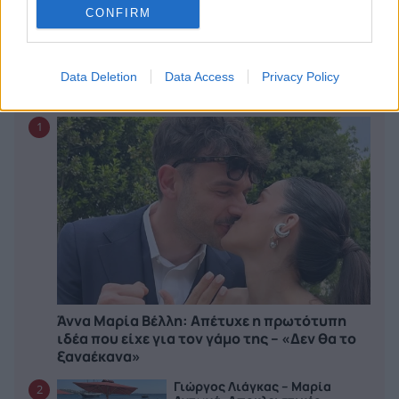
Θεσσαλονίκη – Όλες οι λεπτομέρειες
CONFIRM
CELEBRITIES
Data Deletion
Data Access
Privacy Policy
WHAT'S HOT
1
Άννα Μαρία Βέλλη: Απέτυχε η πρωτότυπη
ιδέα που είχε για τον γάμο της – «Δεν θα το
ξαναέκανα»
Γιώργος Λιάγκας – Μαρία
2