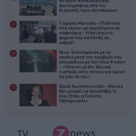
Αντωνά: Αποκλειστικές
φωτογραφίες από τις
διακοπές τους στη Μύκονο
Γιώργος Μανίκας: «Πιάστηκε
3
στα χέρια» με εργαζόμενο σε
καφετέρια – Η απίστευτη
φάρσα που κατέληξε σε…
καβγά!
Νίνο: Ενοχλημένος με τα
4
σχόλια μετά την προβολή του
επεισοδίου με τον Ηλία Ψινάκη
– «Όποιος με δει έξω και
πιστεύει κάτι τέτοιο για εμένα
ας μου το πει»
Άριελ Κωνσταντινίδη: «Κανείς
5
δεν μπορεί να καταλάβει τι
έχει ζήσει ο Γιάννης
Παπαμιχαήλ»
TV