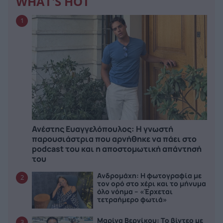
WHAT'S HOT
1
Ανέστης Ευαγγελόπουλος: Η γνωστή
παρουσιάστρια που αρνήθηκε να πάει στο
podcast του και η αποστομωτική απάντησή
του
Ανδρομάχη: Η φωτογραφία με
2
τον ορό στο χέρι και το μήνυμα
όλο νόημα – «Έρχεται
τετραήμερο φωτιά»
Μαρίνα Βερνίκου: Το βίντεο με
3