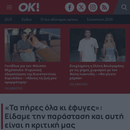
J2US
Ζώδια
Ο πιο αδύναμος κρίκος
Eurovision 2026
Γενέθλια για τον Φίλιππο
Ενοχλημένη η Ελένη Βουλγαράκη
Μιχόπουλο: Η ερωτική
με τις φήμες χωρισμού με τον
εξομολόγηση της Κωνσταντίνας
Φώτη Ιωαννίδη – «Θα γίνετε
Ευρυπίδου – «Κάνεις τη ζωή μου
ρόμπα»
ομορφότερη»
CELEBRITIES
CELEBRITIES
«Τα πήρες όλα κι έφυγες»:
Είδαμε την παράσταση και αυτή
είναι η κριτική μας