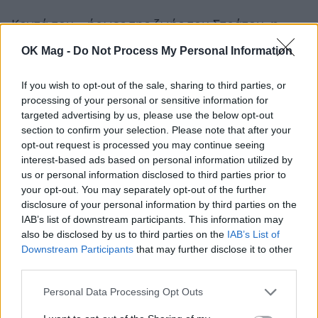
Κοντά του – ήρωες της ζωής του Στράτου,
η
Μαρία Κεχαγιόγλου, ο Γιάννης Νταλιάνης, η
OK Mag -
Do Not Process My Personal Information
Μπέσυ Μάλφα, ο Μιχάλης Αλικάκος, η Χρύσα
If you wish to opt-out of the sale, sharing to third parties, or
Κλούβα και ο Δημήτρης Μαχαίρας.
processing of your personal or sensitive information for
targeted advertising by us, please use the below opt-out
Συμμετέχουν οι ηθοποιοί:
Μαρίνος Ταρνανάς,
section to confirm your selection. Please note that after your
opt-out request is processed you may continue seeing
Δήμητρα Σταύρου, Δημήτρης Γαλανάκης,
interest-based ads based on personal information utilized by
Ευγενία Κάρνου, Ρωξάνη Καρφή, Λεωνίδας
us or personal information disclosed to third parties prior to
Μπακάλης, Γιώργος Δημόπουλος, Στάθης
your opt-out. You may separately opt-out of the further
disclosure of your personal information by third parties on the
Γεωργαντζής, Αλίκη Γεωργίου
IAB’s list of downstream participants. This information may
also be disclosed by us to third parties on the
IAB’s List of
Ζωντανή ορχήστρα επί σκηνής.
Downstream Participants
that may further disclose it to other
third parties.
ΣΧΕΤΙΚΑ ΑΡΘΡΑ
Personal Data Processing Opt Outs