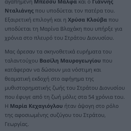
αγαπημένη
Μπέσσυ Μάλφα
και ο
Γιάννης
Νταλιάνης
που υποδύεται τον πατέρα του.
Εξαιρετική επιλογή και η
Χρύσα Κλούβα
που
υποδύεται τη Μαρίνα Βλαχάκη που υπήρξε για
χρόνια στο πλευρό του Στράτου Διονυσίου.
Μας άρεσαν τα σκηνοθετικά ευρήματα του
ταλαντούχου
Βασίλη Μαυρογεωγίου
που
κατάφεραν να δώσουν μια νόστιμη και
θεαματική εκδοχή στο αφήγημα της
μυθιστορηματικής ζωής του Στράτου Διονυσίου
που έφυγε από τη ζωή μόλις στα 54 χρόνια του.
Η
Μαρία Κεχαγιόγλου
ήταν άψογη στο ρόλο
της αφοσιωμένης συζύγου του Στράτου,
Γεωργίας.