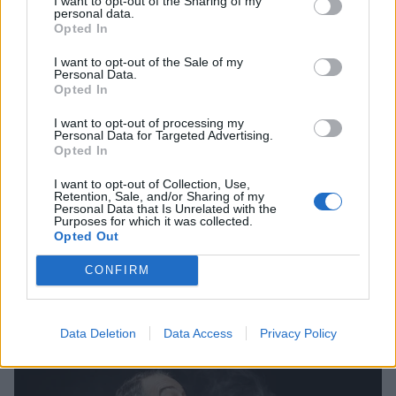
I want to opt-out of the Sharing of my
personal data.
Opted In
I want to opt-out of the Sale of my
Personal Data.
Opted In
I want to opt-out of processing my
Personal Data for Targeted Advertising.
Opted In
I want to opt-out of Collection, Use,
Retention, Sale, and/or Sharing of my
Personal Data that Is Unrelated with the
Purposes for which it was collected.
Opted Out
Διαμαντής Διονυσίου: H σύγκριση με τον
CONFIRM
πατέρα του Στράτο Διονυσίου και η
συμβουλή του που έχει κρατήσει
CELEBRITIES
Data Deletion
Data Access
Privacy Policy