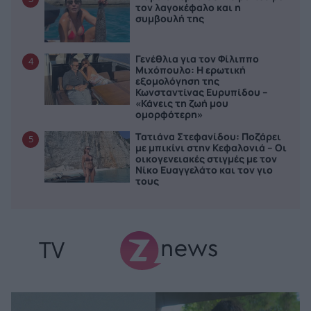
τον λαγοκέφαλο και η
συμβουλή της
Γενέθλια για τον Φίλιππο
4
Μιχόπουλο: Η ερωτική
εξομολόγηση της
Κωνσταντίνας Ευρυπίδου –
«Κάνεις τη ζωή μου
ομορφότερη»
Τατιάνα Στεφανίδου: Ποζάρει
5
με μπικίνι στην Κεφαλονιά – Οι
οικογενειακές στιγμές με τον
Νίκο Ευαγγελάτο και τον γιο
τους
TV