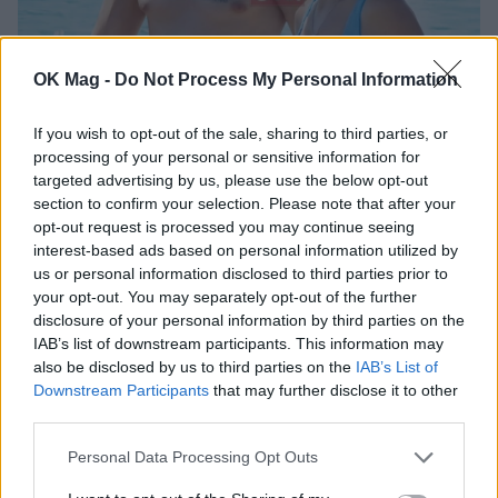
Βασίλης Σπανούλης – Ολυμπία Χοψονίδου:
OK Mag -
Do Not Process My Personal Information
Διακοπές στην Πάρο με τα παιδιά τους!
PAPARAZZI
If you wish to opt-out of the sale, sharing to third parties, or
processing of your personal or sensitive information for
targeted advertising by us, please use the below opt-out
section to confirm your selection. Please note that after your
opt-out request is processed you may continue seeing
interest-based ads based on personal information utilized by
us or personal information disclosed to third parties prior to
your opt-out. You may separately opt-out of the further
disclosure of your personal information by third parties on the
IAB’s list of downstream participants. This information may
also be disclosed by us to third parties on the
IAB’s List of
Downstream Participants
that may further disclose it to other
third parties.
Personal Data Processing Opt Outs
Μελέτης Ηλίας στο ΟΚ!: «Κάνω σχεδόν 10