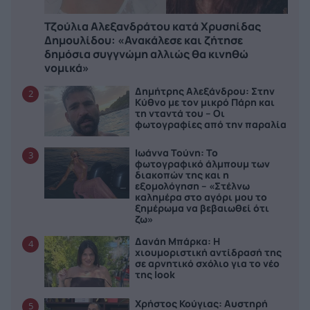
Τζούλια Αλεξανδράτου κατά Χρυσηίδας
Δημουλίδου: «Ανακάλεσε και ζήτησε
δημόσια συγγνώμη αλλιώς θα κινηθώ
νομικά»
Δημήτρης Αλεξάνδρου: Στην
2
Κύθνο με τον μικρό Πάρη και
τη νταντά του – Οι
φωτογραφίες από την παραλία
Ιωάννα Τούνη: Το
3
φωτογραφικό άλμπουμ των
διακοπών της και η
εξομολόγηση – «Στέλνω
καλημέρα στο αγόρι μου το
ξημέρωμα να βεβαιωθεί ότι
ζω»
Δανάη Μπάρκα: Η
4
χιουμοριστική αντίδρασή της
σε αρνητικό σχόλιο για το νέο
της look
Χρήστος Κούγιας: Αυστηρή
5