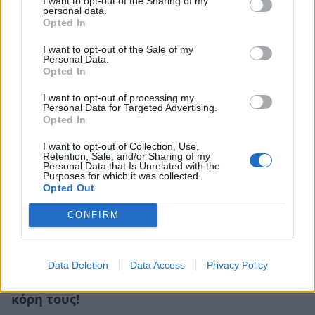
χρόνια ψυχοθεραπεία και με έχει βοηθήσει
I want to opt-out of the Sharing of my
personal data.
πάρα πολύ. Σταμάτησα να είμαι τόσο
Opted In
εγωιστής»
I want to opt-out of the Sale of my
ΣΥΝΕΝΤΕΥΞΕΙΣ
Personal Data.
Opted In
I want to opt-out of processing my
Personal Data for Targeted Advertising.
Opted In
I want to opt-out of Collection, Use,
Retention, Sale, and/or Sharing of my
Personal Data that Is Unrelated with the
Purposes for which it was collected.
Opted Out
CONFIRM
Data Deletion
Data Access
Privacy Policy
Κατερίνα Καινούργιου – Παναγιώτης
Κουτσουμπής: Απόδραση στη Μύκονο με την
κόρη τους!