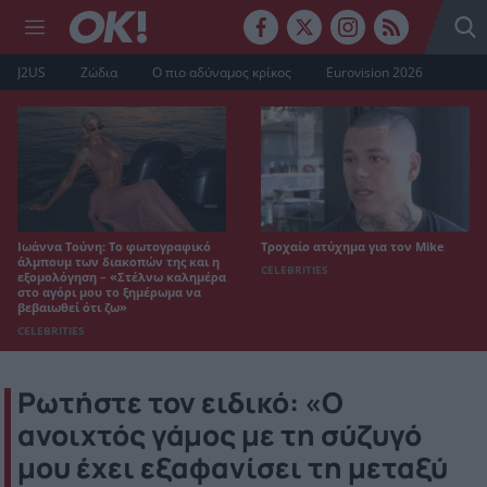
J2US
Ζώδια
Ο πιο αδύναμος κρίκος
Eurovision 2026
Ιωάννα Τούνη: Το φωτογραφικό
Τροχαίο ατύχημα για τον Mike
άλμπουμ των διακοπών της και η
CELEBRITIES
εξομολόγηση – «Στέλνω καλημέρα
στο αγόρι μου το ξημέρωμα να
βεβαιωθεί ότι ζω»
CELEBRITIES
Ρωτήστε τον ειδικό: «Ο
ανοιχτός γάμος με τη σύζυγό
μου έχει εξαφανίσει τη μεταξύ